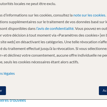
autorités locales ne peut être exclu.
s d’informations sur les cookies, consultez la
note sur les cookies.
tions supplémentaires sur le traitement de vos données basé sur l
Emerald Lumi
 sont disponibles dans
l’avis de confidentialité.
Vous pouvez en out
r votre décision à tout moment via «Paramètres des cookies» [en 
site web] en désactivant les catégories. Une telle révocation n’aff
ité du traitement effectué jusqu’à la révocation. Si vous sélectionne
» et déclinez votre consentement, aucune offre individuelle ne pe
, seuls les cookies nécessaires étant alors actifs.
s légales
ialiser
2 Adultes
Emerald Cruises
er
Ac
ières trouvées