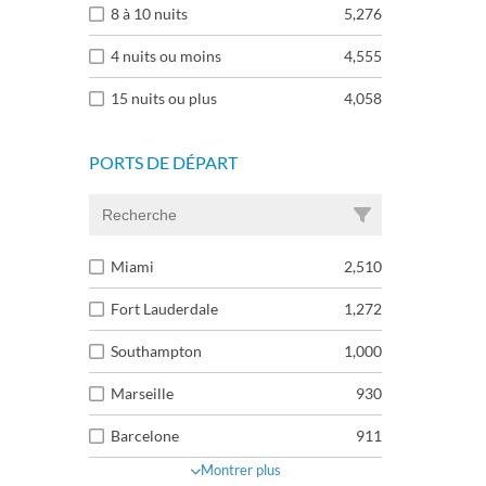
8 à 10 nuits
5,276
4 nuits ou moins
4,555
15 nuits ou plus
4,058
PORTS DE DÉPART
Miami
2,510
Fort Lauderdale
1,272
Southampton
1,000
Marseille
930
Barcelone
911
Montrer plus