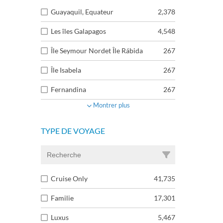
Guayaquil, Equateur
2,378
Les îles Galapagos
4,548
Île Seymour Nordet Île Rábida
267
Île Isabela
267
Fernandina
267
Montrer plus
TYPE DE VOYAGE
Cruise Only
41,735
Familie
17,301
Luxus
5,467