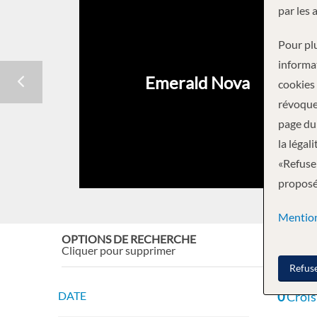
par les 
Pour plu
informa
Emerald Nova
cookies
révoque
page du 
la légal
«Refuser
proposée
Mention
OPTIONS DE RECHERCHE
Réinit
Cliquer pour supprimer
Refus
DATE
0
Crois