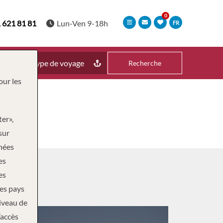
 621 81 81
Lun-Ven 9-18h
FR
Type de voyage
Recherche
our les
ter»,
sur
nnées
es
es
des pays
niveau de
’accès