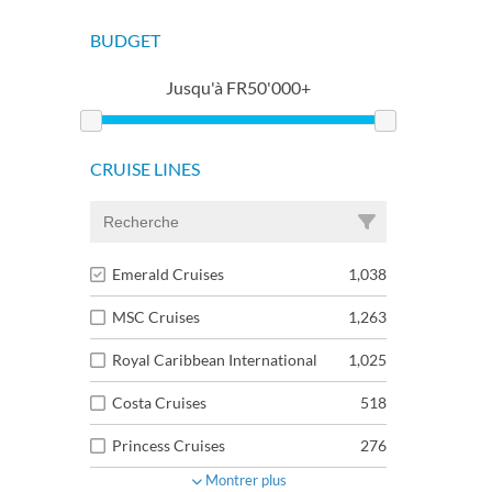
BUDGET
Jusqu'à
FR
50'000+
CRUISE LINES
Emerald Cruises
1,038
MSC Cruises
1,263
Royal Caribbean International
1,025
Costa Cruises
518
Princess Cruises
276
Montrer plus