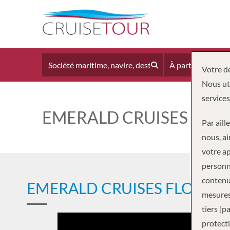
À partir du
Votre dé
Nous uti
services
EMERALD CRUISES
Par aill
nous, ai
votre ap
personne
contenus
EMERALD CRUISES FLOTTE
mesures
tiers [p
protecti