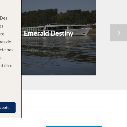
Des
es
Emerald Destiny
re
bas de
ecte pas
z
ut être
cepter