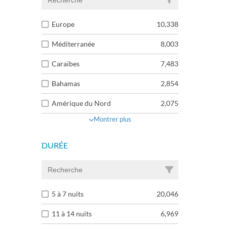
Europe
10,338
Méditerranée
8,003
Caraïbes
7,483
Bahamas
2,854
Amérique du Nord
2,075
Montrer plus
DURÉE
5 à 7 nuits
20,046
11 à 14 nuits
6,969