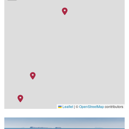
Leaflet
|
©
OpenStreetMap
contributors
i_juniors_club_05
sv_restaurant_bar_garage