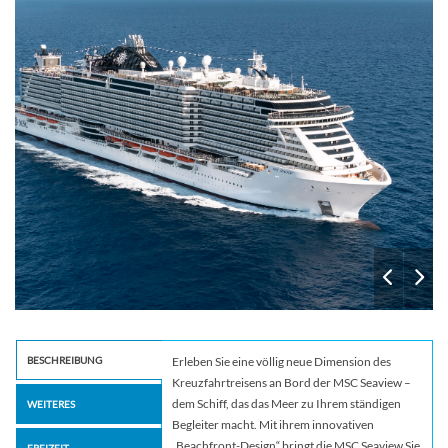
BESCHREIBUNG
Erleben Sie eine völlig neue Dimension des
Kreuzfahrtreisens an Bord der MSC Seaview –
dem Schiff, das das Meer zu Ihrem ständigen
WEITERES
Begleiter macht. Mit ihrem innovativen
„Beachfront-Design“ bringt die MSC Seaview Sie
FREIZEIT