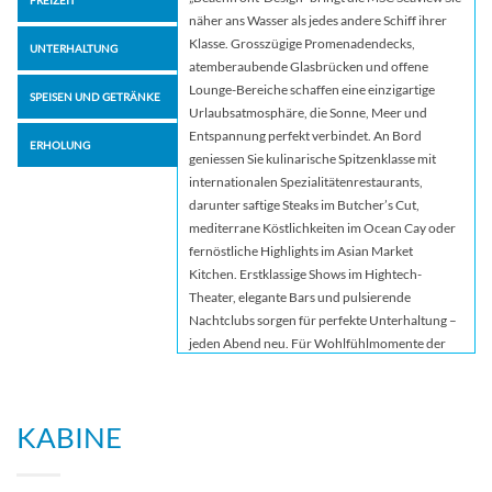
näher ans Wasser als jedes andere Schiff ihrer
Klasse. Grosszügige Promenadendecks,
UNTERHALTUNG
atemberaubende Glasbrücken und offene
Lounge-Bereiche schaffen eine einzigartige
SPEISEN UND GETRÄNKE
Urlaubsatmosphäre, die Sonne, Meer und
Entspannung perfekt verbindet. An Bord
ERHOLUNG
geniessen Sie kulinarische Spitzenklasse mit
internationalen Spezialitätenrestaurants,
darunter saftige Steaks im Butcher’s Cut,
mediterrane Köstlichkeiten im Ocean Cay oder
fernöstliche Highlights im Asian Market
Kitchen. Erstklassige Shows im Hightech-
Theater, elegante Bars und pulsierende
Nachtclubs sorgen für perfekte Unterhaltung –
jeden Abend neu. Für Wohlfühlmomente der
besonderen Art erwartet Sie der luxuriöse MSC
Aurea Spa mit einem umfangreichen Angebot
an Massagen und Wellnessbehandlungen.
KABINE
Familien freuen sich auf die grosszügigen
Wasserparks, spektakulären Rutschen und die
preisgekrönten Kids-Clubs, die für jedes Alter