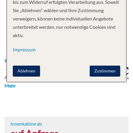
Ihre Kreuzfahrt
bis zum Widerruf erfolgten Verarbeitung aus. Soweit
Sie „Ablehnen“ wählen und Ihre Zustimmung
16 Nächte
MSC Seaview
verweigern, können keine individuellen Angebote
Abfahrt
unterbreitet werden, nur notwendige Cookies sind
aktiv.
12.04.2026
Impressum
Route
Rio de Janeiro, Brasilien - Maceio
- Santa Cruz de Tenerife - Gibraltar -
Ablehnen
Zustimmen
Alicante - Valencia - Genua, Italien
Mehr
Innenkabine ab