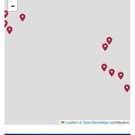
−
- Reykjavik
22.07.27
Reykjavik - Skogafoss -
–
–
Seljandfoss - Black
Beach - Vik
23.07.27
Vik - Skaftfell -
–
–
Jokulsarlon & Diamond
Beach - Reykjavik
24.07.27
Reykjavik - Zürich
–
–
Leaflet
|
©
OpenStreetMap
contributors