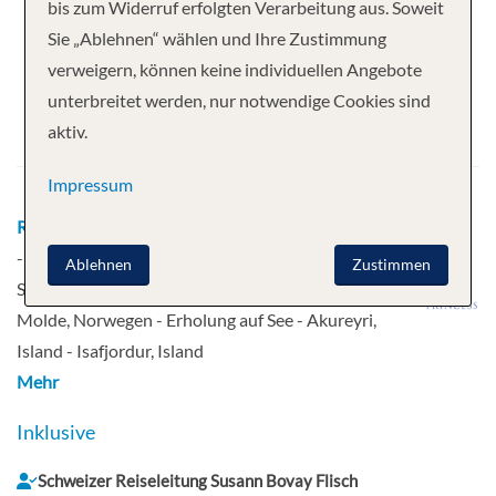
Ihre Kreuzfahrt
bis zum Widerruf erfolgten Verarbeitung aus. Soweit
Sie „Ablehnen“ wählen und Ihre Zustimmung
15 Nächte
Regal Princess
verweigern, können keine individuellen Angebote
Abfahrt
unterbreitet werden, nur notwendige Cookies sind
aktiv.
09.07.2027
Impressum
Route
Zürich - Kopenhagen - Kopenhagen, Dänemark
- Kristiansand, Norwegen - Skagen, Dänemark -
Ablehnen
Zustimmen
Stavanger, Norwegen - Nordfjordeid, Norwegen -
Molde, Norwegen - Erholung auf See - Akureyri,
Island - Isafjordur, Island
Mehr
Inklusive
Schweizer Reiseleitung Susann Bovay Flisch