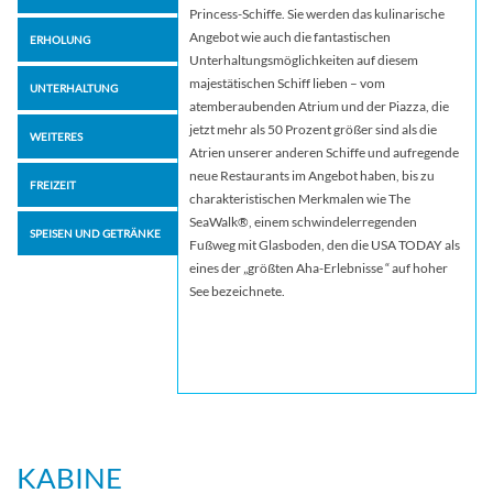
Princess-Schiffe. Sie werden das kulinarische
Angebot wie auch die fantastischen
ERHOLUNG
Unterhaltungsmöglichkeiten auf diesem
majestätischen Schiff lieben – vom
UNTERHALTUNG
atemberaubenden Atrium und der Piazza, die
jetzt mehr als 50 Prozent größer sind als die
WEITERES
Atrien unserer anderen Schiffe und aufregende
neue Restaurants im Angebot haben, bis zu
FREIZEIT
charakteristischen Merkmalen wie The
SeaWalk®, einem schwindelerregenden
SPEISEN UND GETRÄNKE
Fußweg mit Glasboden, den die USA TODAY als
eines der „größten Aha-Erlebnisse “ auf hoher
See bezeichnete.
KABINE