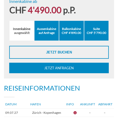
Innenkabine ab
Frühstück
CHF
4'490.00
p.P.
4 Tagesausflüge in Island
Alle Transfers
Innenkabine
Aussenkabine
Balkonkabine
Suite
ausgewählt
auf Anfrage
CHF 4'890.00
CHF 5'790.00
JETZT BUCHEN
JETZT ANFRAGEN
REISEINFORMATIONEN
DATUM
HAFEN
INFO
ANKUNFT
ABFAHRT
09.07.27
Zürich - Kopenhagen
–
–