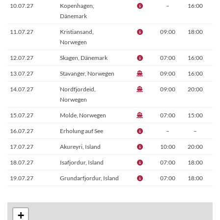
10.07.27
Kopenhagen,
–
16:00
Dänemark
11.07.27
Kristiansand,
09:00
18:00
Norwegen
12.07.27
Skagen, Dänemark
07:00
16:00
13.07.27
Stavanger, Norwegen
09:00
16:00
14.07.27
Nordfjordeid,
09:00
20:00
Norwegen
15.07.27
Molde, Norwegen
07:00
15:00
16.07.27
Erholung auf See
–
–
17.07.27
Akureyri, Island
10:00
20:00
18.07.27
Isafjordur, Island
07:00
18:00
19.07.27
Grundarfjordur, Island
07:00
18:00
20.07.27
Reykjavik, Island
07:00
–
21.07.27
Reykjavik - Thingvellir -
–
–
+
Geysir - Gullfoss - Hella