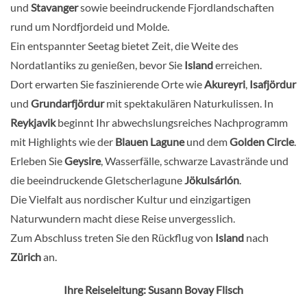
und
Stavanger
sowie beeindruckende Fjordlandschaften
rund um Nordfjordeid und Molde.
Ein entspannter Seetag bietet Zeit, die Weite des
Nordatlantiks zu genießen, bevor Sie
Island
erreichen.
Dort erwarten Sie faszinierende Orte wie
Akureyri
,
Isafjördur
und
Grundarfjördur
mit spektakulären Naturkulissen. In
Reykjavik
beginnt Ihr abwechslungsreiches Nachprogramm
mit Highlights wie der
Blauen Lagune
und dem
Golden Circle
.
Erleben Sie
Geysire
, Wasserfälle, schwarze Lavastrände und
die beeindruckende Gletscherlagune
Jökulsárlón
.
Die Vielfalt aus nordischer Kultur und einzigartigen
Naturwundern macht diese Reise unvergesslich.
Zum Abschluss treten Sie den Rückflug von
Island
nach
Zürich
an.
Ihre Reiseleitung: Susann Bovay Flisch