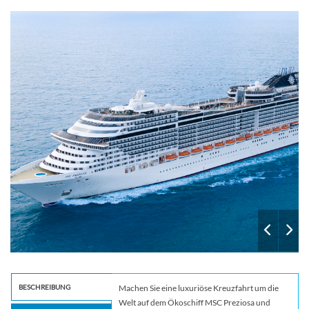
osa
aurea-spa-bar_msc-prezi
BESCHREIBUNG
Machen Sie eine luxuriöse Kreuzfahrt um die
Welt auf dem Ökoschiff MSC Preziosa und