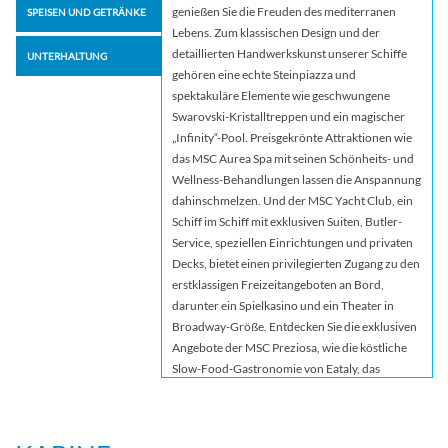
genießen Sie die Freuden des mediterranen
SPEISEN UND GETRÄNKE
Lebens. Zum klassischen Design und der
detaillierten Handwerkskunst unserer Schiffe
UNTERHALTUNG
gehören eine echte Steinpiazza und
spektakuläre Elemente wie geschwungene
Swarovski-Kristalltreppen und ein magischer
„Infinity“-Pool. Preisgekrönte Attraktionen wie
das MSC Aurea Spa mit seinen Schönheits- und
Wellness-Behandlungen lassen die Anspannung
dahinschmelzen. Und der MSC Yacht Club, ein
Schiff im Schiff mit exklusiven Suiten, Butler-
Service, speziellen Einrichtungen und privaten
Decks, bietet einen privilegierten Zugang zu den
erstklassigen Freizeitangeboten an Bord,
darunter ein Spielkasino und ein Theater in
Broadway-Größe. Entdecken Sie die exklusiven
Angebote der MSC Preziosa, wie die köstliche
Slow-Food-Gastronomie von Eataly, das
Sonnendeck nur für Erwachsene mit Spa-
Behandlungen und die Tiki-Bar für Kinder und
Teenager. Für Kinder und Jugendliche gibt es