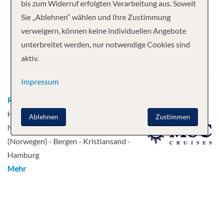
Ihre Kreuzfahrt
bis zum Widerruf erfolgten Verarbeitung aus. Soweit
Sie „Ablehnen“ wählen und Ihre Zustimmung
12 Nächte
MSC Preziosa
verweigern, können keine individuellen Angebote
Abfahrt
unterbreitet werden, nur notwendige Cookies sind
aktiv.
13.07.2027
Impressum
Route
Hamburg - Alesund, Norwegen -
Honningsvag - Honningsvag - Tromsø,
Ablehnen
Zustimmen
Norwegen - Trondheim - Molde
(Norwegen) - Bergen - Kristiansand -
Hamburg
Mehr