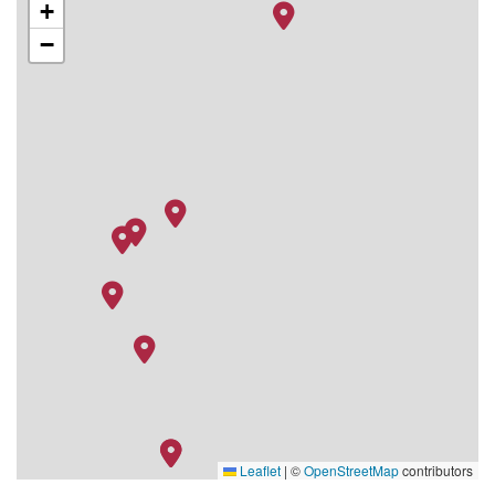
+
−
Leaflet
|
©
OpenStreetMap
contributors