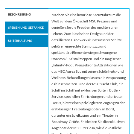
BESCHREIBUNG
Machen Sie eine luxuriöse Kreuzfahrt um die
Welt auf dem Ökoschiff MSC Preziosa und
genießen Sie die Freuden des mediterranen
SPEISEN UND GETRÄNKE
Lebens. Zum klassischen Design und der
detaillierten Handwerkskunst unserer Schiffe
UNTERHALTUNG
gehören eine echte Steinpiazza und
spektakuläre Elemente wie geschwungene
Swarovski-Kristalltreppen und ein magischer
„Infinity“-Pool. Preisgekrönte Attraktionen wie
das MSC Aurea Spa mit seinen Schönheits- und
Wellness-Behandlungen lassen die Anspannung
dahinschmelzen. Und der MSC Yacht Club, ein
Schiff im Schiff mit exklusiven Suiten, Butler-
Service, speziellen Einrichtungen und privaten
Decks, bietet einen privilegierten Zugang zu den
erstklassigen Freizeitangeboten an Bord,
darunter ein Spielkasino und ein Theater in
Broadway-Größe. Entdecken Sie die exklusiven
Angebote der MSC Preziosa, wie die köstliche