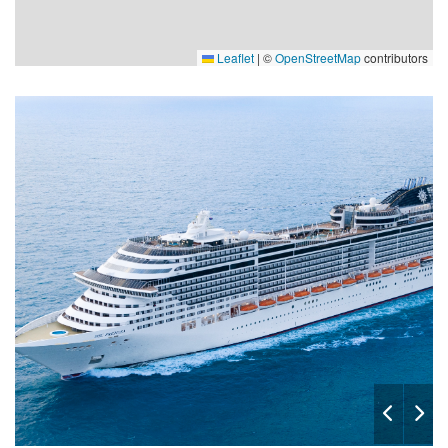
Leaflet
|
©
OpenStreetMap
contributors
osa
aurea-spa-bar_msc-prezi