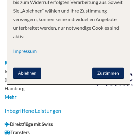
Ihre Kreuzfahrt
bis zum Widerruf erfolgten Verarbeitung aus. Soweit
Sie „Ablehnen“ wählen und Ihre Zustimmung
11 Nächte
MSC Preziosa
verweigern, können keine individuellen Angebote
Abfahrt
unterbreitet werden, nur notwendige Cookies sind
aktiv.
21.08.2025
Impressum
Route
Hamburg - Lerwick - Reykjavik,
Island - Reykjavik, Island - Isafjordur
Ablehnen
Zustimmen
(Island) - Akureyri (Island) - Kirkwall -
Hamburg
Mehr
Inbegriffene Leistungen
Direktflüge mit Swiss
Transfers