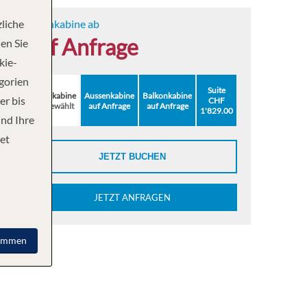
liche
Innenkabine ab
auf Anfrage
en Sie
kie-
egorien
Suite
Innenkabine
Aussenkabine
Balkonkabine
er bis
CHF
ausgewählt
auf Anfrage
auf Anfrage
1'829.00
und Ihre
et
JETZT BUCHEN
JETZT ANFRAGEN
immen