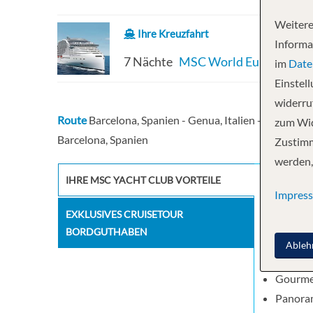
Weitere
Ihre Kreuzfahrt
Informa
7 Nächte
MSC World Europa
im
Date
Einstel
widerruf
Route
Barcelona, Spanien - Genua, Italien - Civitavecch
zum Wid
Barcelona, Spanien
Zustimm
werden,
IHRE MSC YACHT CLUB VORTEILE
Luxuriö
Impres
24-Stun
EXKLUSIVES CRUISETOUR
Priorit
BORDGUTHABEN
Exklusi
Ableh
Whirlpoo
Gourmet
Panoram