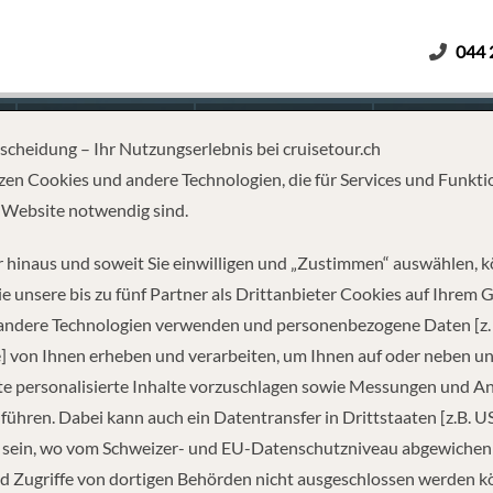
044 
Erwachsene
Kinder
Dauer
tscheidung – Ihr Nutzungserlebnis bei cruisetour.ch
zen Cookies und andere Technologien, die für Services und Funkti
 Website notwendig sind.
ELONA
 hinaus und soweit Sie einwilligen und „Zustimmen“ auswählen, 
e unsere bis zu fünf Partner als Drittanbieter Cookies auf Ihrem 
 andere Technologien verwenden und personenbezogene Daten [z. 
] von Ihnen erheben und verarbeiten, um Ihnen auf oder neben u
e personalisierte Inhalte vorzuschlagen sowie Messungen und A
führen. Dabei kann auch ein Datentransfer in Drittstaaten [z.B. U
 sein, wo vom Schweizer- und EU-Datenschutzniveau abgewiche
REISEINFORMATIONEN
d Zugriffe von dortigen Behörden nicht ausgeschlossen werden k