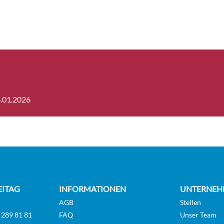
6.01.2026
EITAG
INFORMATIONEN
UNTERNEH
AGB
Stellen
 289 81 81
FAQ
Unser Team