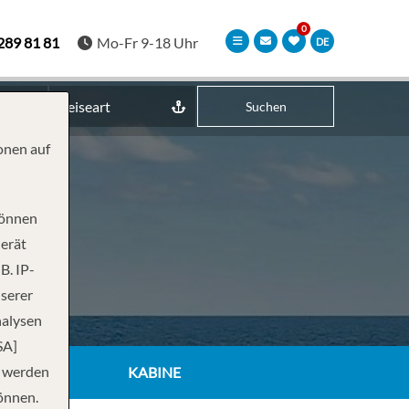
289 81 81
Mo-Fr 9-18 Uhr
DE
Reiseart
Suchen
onen auf
können
Gerät
B. IP-
nserer
nalysen
SA]
n werden
KABINE
önnen.