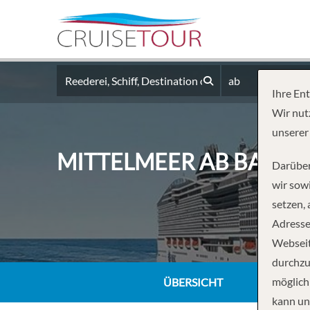
ab
Ihre En
Wir nut
unserer
MITTELMEER AB BARC
Darüber
wir sowi
setzen,
Adresse
Webseit
durchzu
möglich
ÜBERSICHT
kann un