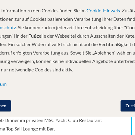
 Information zu den Cookies finden Sie im
Cookie-Hinweis.
Zusätz
Abfahrt
tionen zur auf Cookies basierenden Verarbeitung Ihrer Daten find
16.01.2026
nschutz.
Sie können zudem jederzeit Ihre Entscheidung über "Coo
lungen" [in der Fußzeile der Webseite] durch Ausschalten der Kat
en. Ein solcher Widerruf wirkt sich nicht auf die Rechtmäßigkeit d
ia (Rom), Italien - Messina - Valletta -
erruf erfolgten Verarbeitung aus. Soweit Sie „Ablehnen“ wählen 
ung verweigern, können keine individuellen Angebote unterbreit
 nur notwendige Cookies sind aktiv.
se Suiten
sum
den Butler- & Conciergeservice
y-Check-in und Check-out
ver Poolbereich mit Sonnendeck,
nen
Zust
ls, Grill & Bar
-Dinner im privaten MSC Yacht Club Restaurant
a Top Sail Lounge mit Bar,