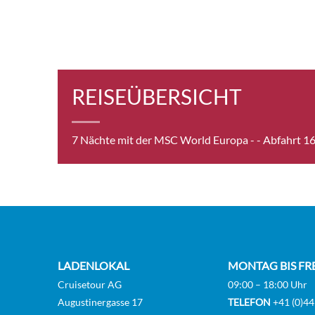
REISEÜBERSICHT
7 Nächte mit der MSC World Europa -
- Abfahrt 1
LADENLOKAL
MONTAG BIS FR
Cruisetour AG
09:00 – 18:00 Uhr
Augustinergasse 17
TELEFON
+41 (0)44