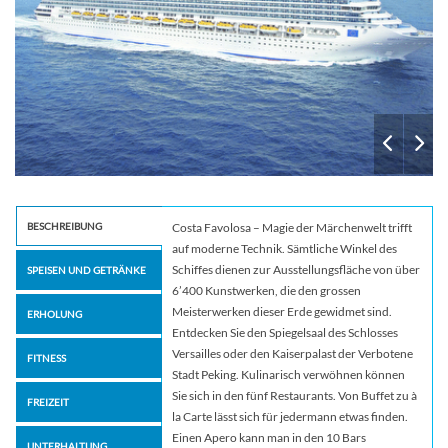
BESCHREIBUNG
Costa Favolosa – Magie der Märchenwelt trifft
auf moderne Technik. Sämtliche Winkel des
Schiffes dienen zur Ausstellungsfläche von über
SPEISEN UND GETRÄNKE
6’400 Kunstwerken, die den grossen
Meisterwerken dieser Erde gewidmet sind.
ERHOLUNG
Entdecken Sie den Spiegelsaal des Schlosses
Versailles oder den Kaiserpalast der Verbotene
FITNESS
Stadt Peking. Kulinarisch verwöhnen können
Sie sich in den fünf Restaurants. Von Buffet zu à
FREIZEIT
la Carte lässt sich für jedermann etwas finden.
Einen Apero kann man in den 10 Bars
UNTERHALTUNG