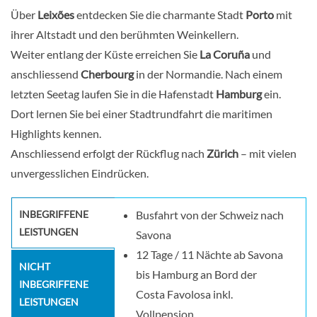
Über
Leixões
entdecken Sie die charmante Stadt
Porto
mit
ihrer Altstadt und den berühmten Weinkellern.
Weiter entlang der Küste erreichen Sie
La Coruña
und
anschliessend
Cherbourg
in der Normandie. Nach einem
letzten Seetag laufen Sie in die Hafenstadt
Hamburg
ein.
Dort lernen Sie bei einer Stadtrundfahrt die maritimen
Highlights kennen.
Anschliessend erfolgt der Rückflug nach
Zürich
– mit vielen
unvergesslichen Eindrücken.
INBEGRIFFENE
Busfahrt von der Schweiz nach
LEISTUNGEN
Savona
12 Tage / 11 Nächte ab Savona
NICHT
bis Hamburg an Bord der
INBEGRIFFENE
Costa Favolosa inkl.
LEISTUNGEN
Vollpension