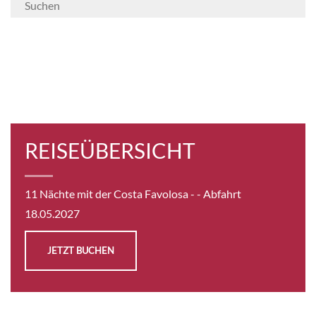
möchte, kann im Casino sein Glück auf die
Probe stellen oder in der Disco bis zum
Morgengrauen tanzen. An schwülen Abenden
lässt sich auf der riesen Kinoleinwand auf dem
Pooldeck gemütlich ein Film schauen.
REISEÜBERSICHT
11 Nächte mit der Costa Favolosa -
- Abfahrt
18.05.2027
JETZT BUCHEN