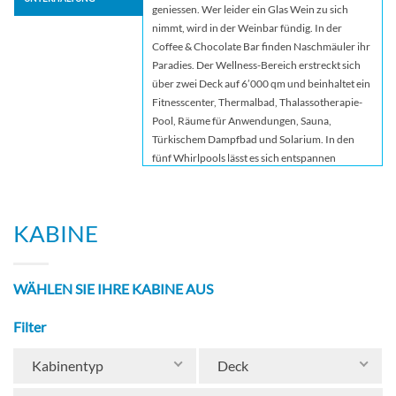
geniessen. Wer leider ein Glas Wein zu sich
nimmt, wird in der Weinbar fündig. In der
Coffee & Chocolate Bar finden Naschmäuler ihr
Paradies. Der Wellness-Bereich erstreckt sich
über zwei Deck auf 6’000 qm und beinhaltet ein
Fitnesscenter, Thermalbad, Thalassotherapie-
Pool, Räume für Anwendungen, Sauna,
Türkischem Dampfbad und Solarium. In den
fünf Whirlpools lässt es sich entspannen
während man in den vier Swimmingpools seine
Runden drehen kann. Einer der Pools ist sogar
mit einem ausfahrbaren Glasdach ausgestattet.
KABINE
Wer lieber sportlich unterwegs ist, findet einen
Mehrzwecksportplatz sowie einen Jogging-
Parcours im Freien. Kinder können sich auf den
WÄHLEN SIE IHRE KABINE AUS
Wasserrutschen, im Peppa Wutz-Spielbereich,
beim Videospielen, im Kinderplanschbecken
Filter
oder mit dem Grand-Prix-Rennwagen-
Simulator austoben. Das Theater, mit seinem
stetig wechselnden Programm, liegt im Bug des
Kabinentyp
Deck
Schiffes erstreckt sich über drei Decks. Wer