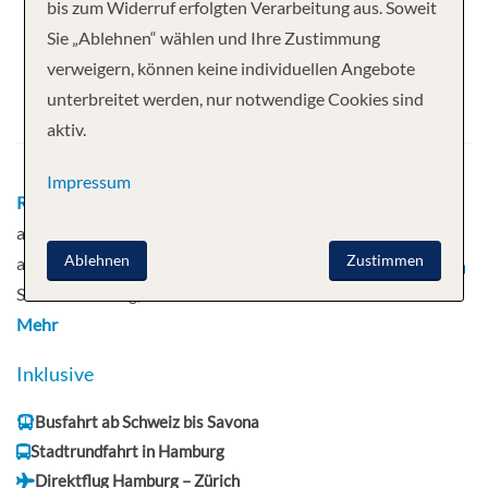
bis zum Widerruf erfolgten Verarbeitung aus. Soweit
11 Nächte
Costa Favolosa
Sie „Ablehnen“ wählen und Ihre Zustimmung
verweigern, können keine individuellen Angebote
Abfahrt
unterbreitet werden, nur notwendige Cookies sind
18.05.2027
aktiv.
Impressum
Route
Savona, Italien - Barcelona, Spanien - Erholung
auf See - Malaga, Spanien - Cadiz, Spanien - Erholung
Ablehnen
Zustimmen
auf See - Leixões - La Coruna, Spanien - Erholung auf
See - Cherbourg, Frankreich
Mehr
Inklusive
Busfahrt ab Schweiz bis Savona
Stadtrundfahrt in Hamburg
Direktflug Hamburg – Zürich