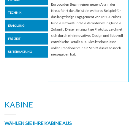
Europa den Beginn einer neuen Ära in der
Kreuzfahrt dar. Sie ist ein weiteres Beispiel für
TECHNIK
das langfristige Engagement von MSC Cruises
für die Umwelt und die Verantwortung für die
ERHOLUNG
Zukunft. Dieser einzigartige Prototyp zeichnet
sich durch ein innovatives Design und liebevoll
FREIZEIT
entwickelte Details aus. Dies ist eine Klasse
voller Emotionen für ein Schiff, das es so noch
UNTERHALTUNG
nie gegeben hat.
KABINE
WÄHLEN SIE IHRE KABINE AUS