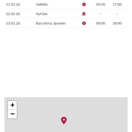
11.02.26
Valletta
09:00
17:00
12.02.26
Auf See
–
–
13.02.26
Barcelona, Spanien
08:00
18:00
+
−