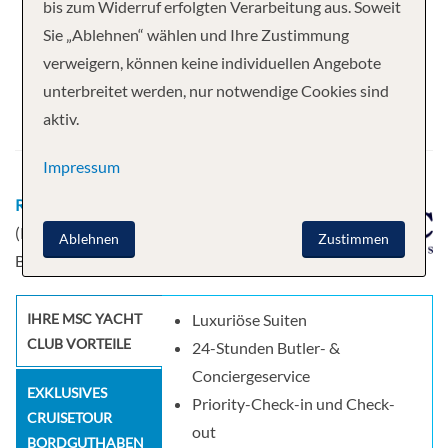
Ihre Kreuzfahrt
bis zum Widerruf erfolgten Verarbeitung aus. Soweit
Sie „Ablehnen“ wählen und Ihre Zustimmung
7 Nächte
MSC World Europa
verweigern, können keine individuellen Angebote
Abfahrt
unterbreitet werden, nur notwendige Cookies sind
aktiv.
07.02.2026
Impressum
Route
Genua, Italien - Civitavecchia
(Rom), Italien - Messina - Valletta -
Ablehnen
Zustimmen
Barcelona, Spanien
IHRE MSC YACHT
Luxuriöse Suiten
CLUB VORTEILE
24-Stunden Butler- &
Conciergeservice
EXKLUSIVES
Priority-Check-in und Check-
CRUISETOUR
out
BORDGUTHABEN