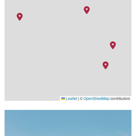
Leaflet
|
©
OpenStreetMap
contributors
waterpark