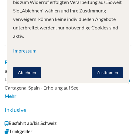
Ihre Kreuzfahrt
bis zum Widerruf erfolgten Verarbeitung aus. Soweit
Sie „Ablehnen“ wählen und Ihre Zustimmung
11 Nächte
Costa Diadema
verweigern, können keine individuellen Angebote
Abfahrt
unterbreitet werden, nur notwendige Cookies sind
aktiv.
18.10.2026
Impressum
Route
Genua, Italien - Barcelona, Spanien - Erholung
auf See - Cadiz, Spanien - Lissabon, Portugal -
Ablehnen
Zustimmen
Lissabon, Portugal - Gibraltar - Malaga, Spanien -
Cartagena, Spain - Erholung auf See
Mehr
Inklusive
Busfahrt ab/bis Schweiz
Trinkgelder