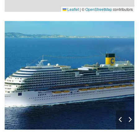
Leaflet
|
©
OpenStreetMap
contributors
Aperol