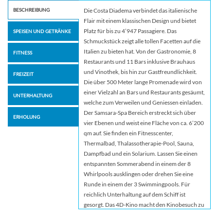
BESCHREIBUNG
Die Costa Diadema verbindet das italienische
Flair mit einem klassischen Design und bietet
Platz für bis zu 4’947 Passagiere. Das
SPEISEN UND GETRÄNKE
Schmuckstück zeigt alle tollen Facetten auf die
Italien zu bieten hat. Von der Gastronomie, 8
FITNESS
Restaurants und 11 Bars inklusive Brauhaus
und Vinothek, bis hin zur Gastfreundlichkeit.
FREIZEIT
Die über 500 Meter lange Promenade wird von
einer Vielzahl an Bars und Restaurants gesäumt,
UNTERHALTUNG
welche zum Verweilen und Geniessen einladen.
Der Samsara-Spa Bereich erstreckt sich über
ERHOLUNG
vier Ebenen und weist eine Fläche von ca. 6’200
qm auf. Sie finden ein Fitnesscenter,
Thermalbad, Thalassotherapie-Pool, Sauna,
Dampfbad und ein Solarium. Lassen Sie einen
entspannten Sommerabend in einem der 8
Whirlpools ausklingen oder drehen Sie eine
Runde in einem der 3 Swimmingpools. Für
reichlich Unterhaltung auf dem Schiff ist
gesorgt. Das 4D-Kino macht den Kinobesuch zu
einem interaktiven Erlebnis! Die