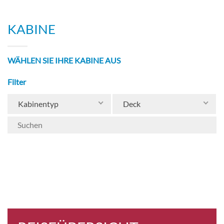
Theateraufführungen wechseln stetig um
Langeweile vorzubeugen. Im Casino können
KABINE
Erwachsene ihr Glück an den Slotmaschinen
oder am Spieltisch herausfordern. Jugendliche
und Kinder können sich in der Video-Arcade,
WÄHLEN SIE IHRE KABINE AUS
beim Laser-Tag spielen, mit dem Grand-Prix-
Rennwagen-Simulator und vieles mehr
Filter
austoben.
Kabinentyp
Deck