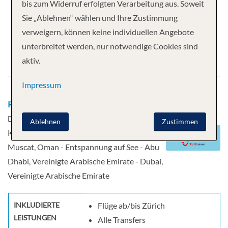
Ihre Kreuzfahrt
bis zum Widerruf erfolgten Verarbeitung aus. Soweit
Sie „Ablehnen“ wählen und Ihre Zustimmung
7 Nächte
Mein Schiff 4
verweigern, können keine individuellen Angebote
Abfahrt
unterbreitet werden, nur notwendige Cookies sind
aktiv.
08.03.2026
Impressum
Route
Dubai, Vereinigte Arabische Emirate -
Dubai, Vereinigte Arabische Emirate -
Ablehnen
Zustimmen
Khasab, Oman - Entspannung auf See -
Muscat, Oman - Entspannung auf See - Abu
Dhabi, Vereinigte Arabische Emirate - Dubai,
Vereinigte Arabische Emirate
INKLUDIERTE
Flüge ab/bis Zürich
LEISTUNGEN
Alle Transfers