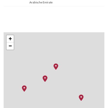
Arabische Emirate
+
−