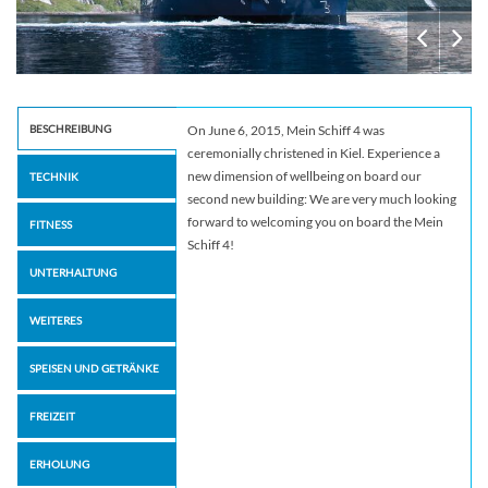
BESCHREIBUNG
On June 6, 2015, Mein Schiff 4 was
ceremonially christened in Kiel. Experience a
new dimension of wellbeing on board our
TECHNIK
second new building: We are very much looking
forward to welcoming you on board the Mein
FITNESS
Schiff 4!
UNTERHALTUNG
WEITERES
SPEISEN UND GETRÄNKE
FREIZEIT
ERHOLUNG