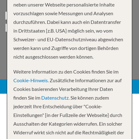
neben unserer Webseite personalisierte Inhalte
EXPEDITION JENSEITS DES
vorzuschlagen sowie Messungen und Analysen
durchzuführen. Dabei kann auch ein Datentransfer
POLARKREISES
in Drittstaaten [z.B. USA] möglich sein, wo vom
Schweizer- und EU-Datenschutzniveau abgewichen
werden kann und Zugriffe von dortigen Behörden
nicht ausgeschlossen werden können.
Weitere Information zu den Cookies finden Sie im
Cookie-Hinweis.
Zusätzliche Informationen zur auf
Cookies basierenden Verarbeitung Ihrer Daten
finden Sie im
Datenschutz.
Sie können zudem
jederzeit Ihre Entscheidung über "Cookie-
Einstellungen" [in der Fußzeile der Webseite] durch
Ihre Kreuzfahrt
Ausschalten der Kategorien widerrufen. Ein solcher
7 Nächte
Silver Endeavour
Widerruf wirkt sich nicht auf die Rechtmäßigkeit der