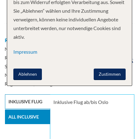
bis zum Widerruf erfolgten Verarbeitung aus. Soweit
Abfahrt
Sie „Ablehnen“ wählen und Ihre Zustimmung
13.06.2026
verweigern, können keine individuellen Angebote
unterbreitet werden, nur notwendige Cookies sind
aktiv.
Route
Oslo, Norwegen - Svalbard
Northern Region - Svalbard Northern
Impressum
Region - Svalbard Northern Region -
Svalbard Northern Region - Svalbard
Ablehnen
Zustimmen
Northern Region - Svalbard Northern
Region - Oslo, Norwegen
INKLUSIVE FLUG
Inklusive Flug ab/bis Oslo
ALL INCLUSIVE