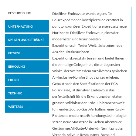
BESCHREIBUNG
Die Silver Endeavour wurde eigens für
Polarexpeditionen konzipiert und eröffnet in
puncto luxuriöser Expeditionsreisen ganz neue
UNTERHALTUNG
Horizonte. Die Silver Endeavour, eines der
modernsten und luxuriösesten
SPEISEN UND GETRÄNKE
Expeditionsschiffe der Welt, läutet eine neue
Ära der ultraluxuriösen
FITNESS
Expeditionskreuzfahrten ein und bietet Ihnen
die einmalige Gelegenheit, die entlegensten
ERHOLUNG
Winkel der Welt mit dem für Silversea typischen
All-Inclusive-Komfort hautnah zu erleben.
FREIZEIT
Gebaut nach den Spezifikationen der PC6-
Polarklasse, ist die Silver Endeavour das
TECHNIK
perfekte Schiff für die Erkundung der letzten
grossen Wildnisse der Erde. Ein branchenweit
WEITERES
führendes Zodiac-Gast-Verhältnis, eine Kajak-
Flotte und modernste Erkundungstechnologien
setzen neue Massstäbe in Sachen Abenteuer.
Geräumige All-Suite-Unterkünfte mit privater
Veranda, stilvolle Restaurants, Bars und