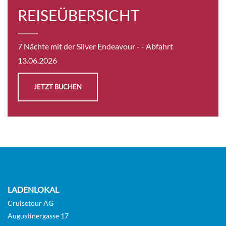
Komfort. Entdecken Sie mit uns unendliche
REISEÜBERSICHT
Möglichkeiten an Land und an Bord der Silver
Endeavour, dem luxuriösesten
Expeditionsschiff auf See. Auf acht Gästedecks
7 Nächte mit der Silver Endeavour -
- Abfahrt
bietet sie nicht nur viel Platz an Bord, mehrere
Restaurants und eine große Auswahl an Bars
13.06.2026
und Lounges, sondern auch große und
luxuriöse Suiten, die zu den besten innerhalb
JETZT BUCHEN
der Expeditionskreuzfahrt-Branche gehören.
Alle Suiten verfügen über einen eigenen Balkon
und weisen dank des beeindruckenden Crew-
zu-Gast-Verhältnisses (1:1) unseren höchsten
Servicestandard auf.
LADENLOKAL
Cruisetour AG
Augustinergasse 17