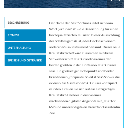
BESCHREIBUNG
Der Name der MSC Virtuosa leitet sich vom
Wort „virtuoso“ ab – die Bezeichnung für einen
hochqualifizierten Musiker. Dieser Ausrichtung
FITNESS
des Schiffes gemäß ist jedes Deck nach einem
anderen Musikinstrument benannt. Dieses neue
UNTERHALTUNG
Kreuzfahrtschiff wird zusammen mit ihrem
Schwesterschiff MSC Grandiosa eines der
SPEISEN UND GETRÄNKE
beiden größten in der Flotte von MSC Cruises
sein. Ein großartiger Höhepunkt sind beiden
brandneuen „Cirque du Soleil at Sea“-Shows, die
exklusiv für Gäste von MSC Cruises konzipiert
wurden. Freuen Sie sich auf ein einzigartiges
Kreuzfahrt-Erlebnis inklusive eines
wachsenden digitalen Angebots mit „MSC for
Me“ und unserer digitalen Kreuzfahrtassistentin
Zoe.