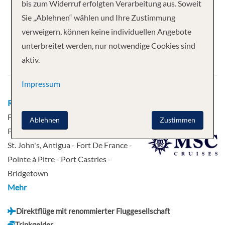
Ihre Kreuzfahrt
bis zum Widerruf erfolgten Verarbeitung aus. Soweit
Sie „Ablehnen“ wählen und Ihre Zustimmung
14 Nächte
MSC Virtuosa
verweigern, können keine individuellen Angebote
Abfahrt
unterbreitet werden, nur notwendige Cookies sind
aktiv.
10.01.2026
Impressum
Route
Zürich / Genf / Mailand – Fort de
France - Pointe à Pitre - Roadtown -
Ablehnen
Zustimmen
Philipsburg, Sint Maarten - Basseterre -
St. John's, Antigua - Fort De France -
Pointe à Pitre - Port Castries -
Bridgetown
Mehr
Direktflüge mit renommierter Fluggesellschaft
Trinkgelder