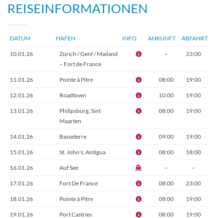
REISEINFORMATIONEN
DATUM
HAFEN
INFO
ANKUNFT
ABFAHRT
10.01.26
Zürich / Genf / Mailand
–
23:00
– Fort de France
11.01.26
Pointe à Pitre
08:00
19:00
12.01.26
Roadtown
10:00
19:00
13.01.26
Philipsburg, Sint
08:00
19:00
Maarten
14.01.26
Basseterre
09:00
19:00
15.01.26
St. John's, Antigua
08:00
18:00
16.01.26
Auf See
–
–
17.01.26
Fort De France
08:00
23:00
18.01.26
Pointe à Pitre
08:00
19:00
19.01.26
Port Castries
08:00
19:00