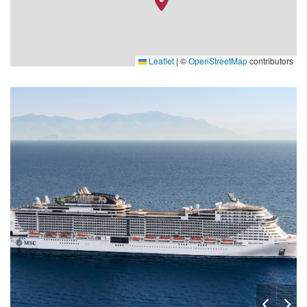
Leaflet
|
©
OpenStreetMap
contributors
SC
msc-starship-club_vi_bar