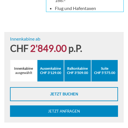
168.–
Flug und Hafentaxen
Innenkabine ab
CHF
2'849.00
p.P.
Innenkabine
Aussenkabine
Balkonkabine
Suite
ausgewählt
CHF 3'129.00
CHF 3'509.00
CHF 5'575.00
JETZT BUCHEN
JETZT ANFRAGEN