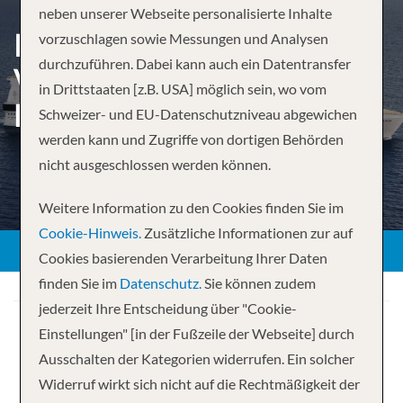
neben unserer Webseite personalisierte Inhalte
KARIBISCHE TRAUMREISE:
vorzuschlagen sowie Messungen und Analysen
durchzuführen. Dabei kann auch ein Datentransfer
VON FORT-DE-FRANCE ZU
in Drittstaaten [z.B. USA] möglich sein, wo vom
DEN ANTILLEN
Schweizer- und EU-Datenschutzniveau abgewichen
werden kann und Zugriffe von dortigen Behörden
nicht ausgeschlossen werden können.
Weitere Information zu den Cookies finden Sie im
Cookie-Hinweis.
Zusätzliche Informationen zur auf
Cookies basierenden Verarbeitung Ihrer Daten
finden Sie im
Datenschutz.
Sie können zudem
jederzeit Ihre Entscheidung über "Cookie-
Einstellungen" [in der Fußzeile der Webseite] durch
Ausschalten der Kategorien widerrufen. Ein solcher
Widerruf wirkt sich nicht auf die Rechtmäßigkeit der