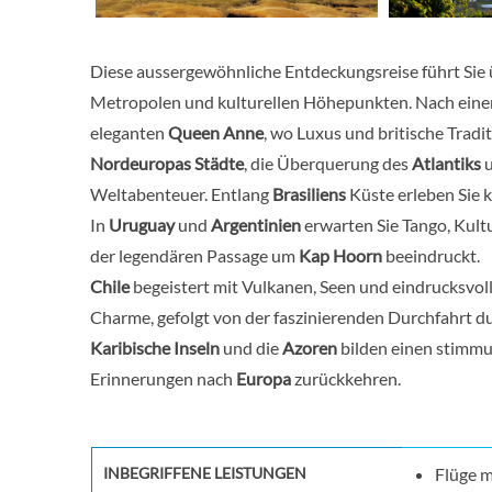
Diese aussergewöhnliche Entdeckungsreise führt Sie
Metropolen und kulturellen Höhepunkten. Nach einer
eleganten
Queen Anne
, wo Luxus und britische Tradi
Nordeuropas Städte
, die Überquerung des
Atlantiks
Weltabenteuer. Entlang
Brasiliens
Küste erleben Sie k
In
Uruguay
und
Argentinien
erwarten Sie Tango, Kult
der legendären Passage um
Kap Hoorn
beeindruckt.
Chile
begeistert mit Vulkanen, Seen und eindrucksvo
Charme, gefolgt von der faszinierenden Durchfahrt d
Karibische Inseln
und die
Azoren
bilden einen stimmu
Erinnerungen nach
Europa
zurückkehren.
INBEGRIFFENE LEISTUNGEN
Flüge m