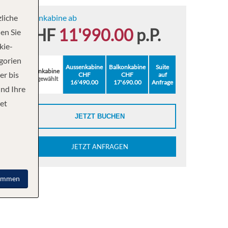
liche
Innenkabine ab
CHF
11'990.00
p.P.
en Sie
kie-
egorien
Aussenkabine
Balkonkabine
Suite
Innenkabine
er bis
CHF
CHF
auf
ausgewählt
16'490.00
17'690.00
Anfrage
und Ihre
et
JETZT BUCHEN
JETZT ANFRAGEN
immen