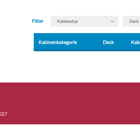
–
–
Filter
Kabinentyp
Deck
–
–
–
–
Kabinenkategorie
Deck
Kab
–
–
–
–
–
–
–
–
–
–
–
–
2027
–
–
–
–