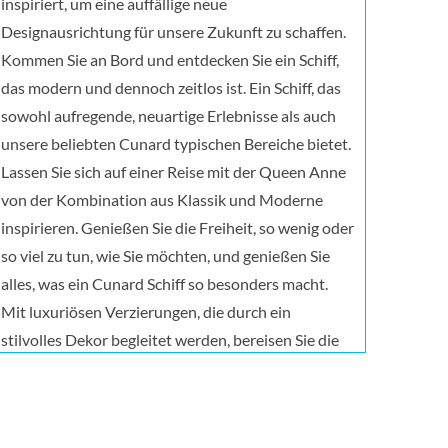
inspiriert, um eine auffällige neue
Designausrichtung für unsere Zukunft zu schaffen.
Kommen Sie an Bord und entdecken Sie ein Schiff,
das modern und dennoch zeitlos ist. Ein Schiff, das
sowohl aufregende, neuartige Erlebnisse als auch
unsere beliebten Cunard typischen Bereiche bietet.
Lassen Sie sich auf einer Reise mit der Queen Anne
von der Kombination aus Klassik und Moderne
inspirieren. Genießen Sie die Freiheit, so wenig oder
so viel zu tun, wie Sie möchten, und genießen Sie
alles, was ein Cunard Schiff so besonders macht.
Mit luxuriösen Verzierungen, die durch ein
stilvolles Dekor begleitet werden, bereisen Sie die
Welt auf der Queen Anne in unvergleichlichem
Komfort. Verlieren Sie Ihre Anspannung in der
Ruhe, die Sie im Mareel Spa erwartet, erfreuen Sie