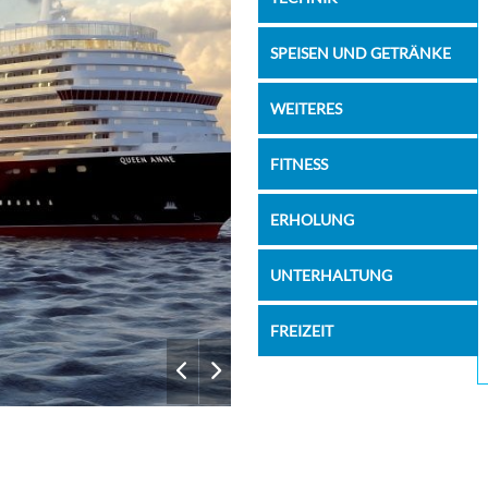
–
–
–
–
SPEISEN UND GETRÄNKE
–
–
WEITERES
–
–
FITNESS
–
–
ERHOLUNG
–
–
UNTERHALTUNG
–
–
FREIZEIT
–
–
–
–
–
–