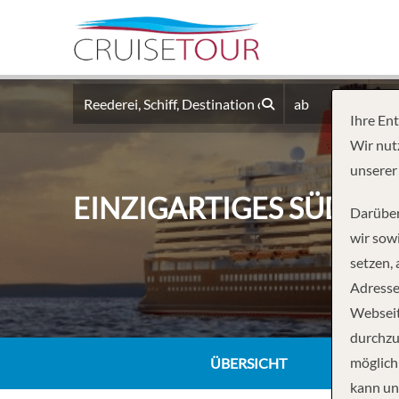
ab
Ihre En
Wir nut
unserer
EINZIGARTIGES SÜDAME
Darüber
wir sowi
setzen,
Adresse
Webseit
durchzu
möglich
ÜBERSICHT
kann un