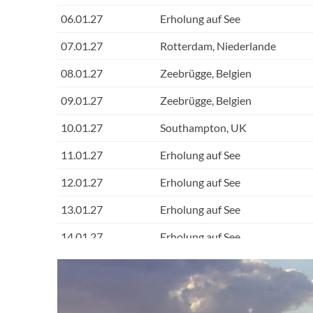
06.01.27
Erholung auf See
07.01.27
Rotterdam, Niederlande
08.01.27
Zeebrügge, Belgien
09.01.27
Zeebrügge, Belgien
10.01.27
Southampton, UK
11.01.27
Erholung auf See
12.01.27
Erholung auf See
13.01.27
Erholung auf See
14.01.27
Erholung auf See
15.01.27
Erholung auf See
Shopping
16.01.27
Erholung auf See