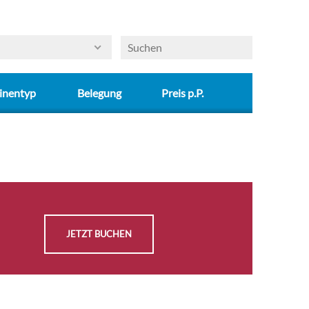
sich an der Zeremonie unseres unverkennbaren
Afternoon Teas und genießen Sie dieses ganz
besondere Gefühl, wenn Sie zum Galaabend die
Grand Lobby betreten. Sie können ruhigen
Gewissens davon ausgehen, dass wir uns um die
inentyp
Belegung
Preis p.P.
kleinen aber feinen Details gekümmert haben. Wir
freuen uns darauf, Sie an Bord zu begrüßen.
JETZT BUCHEN