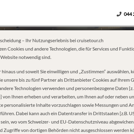
044 
Erwachsene
Kinder
Dauer
tscheidung – Ihr Nutzungserlebnis bei cruisetour.ch
zen Cookies und andere Technologien, die für Services und Funkti
 Website notwendig sind.
RIKA: VON HAMBURG BIS AN
 hinaus und soweit Sie einwilligen und „Zustimmen“ auswählen, 
e unsere bis zu fünf Partner als Drittanbieter Cookies auf Ihrem 
 andere Technologien verwenden und personenbezogene Daten [z. 
] von Ihnen erheben und verarbeiten, um Ihnen auf oder neben u
e personalisierte Inhalte vorzuschlagen sowie Messungen und A
führen. Dabei kann auch ein Datentransfer in Drittstaaten [z.B. U
 sein, wo vom Schweizer- und EU-Datenschutzniveau abgewiche
REISEINFORMATIONEN
d Zugriffe von dortigen Behörden nicht ausgeschlossen werden k