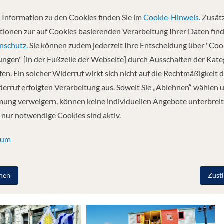
 Information zu den Cookies finden Sie im
Cookie-Hinweis.
Zusätz
Abfahrt
tionen zur auf Cookies basierenden Verarbeitung Ihrer Daten find
04.01.2027
nschutz.
Sie können zudem jederzeit Ihre Entscheidung über "Coo
lungen" [in der Fußzeile der Webseite] durch Ausschalten der Kat
en. Ein solcher Widerruf wirkt sich nicht auf die Rechtmäßigkeit d
olung auf See - Rotterdam, Niederlande - Zeebrügge,
erruf erfolgten Verarbeitung aus. Soweit Sie „Ablehnen“ wählen 
lung auf See - Erholung auf See - Erholung auf See
ung verweigern, können keine individuellen Angebote unterbreit
 nur notwendige Cookies sind aktiv.
sum
nen
Zust