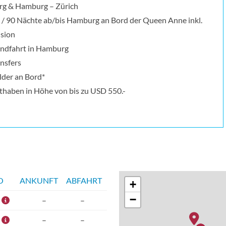
g & Hamburg – Zürich
 / 90 Nächte ab/bis Hamburg an Bord der Queen Anne inkl.
nsion
undfahrt in Hamburg
ansfers
lder an Bord*
haben in Höhe von bis zu USD 550.-
O
ANKUNFT
ABFAHRT
+
−
–
–
–
–