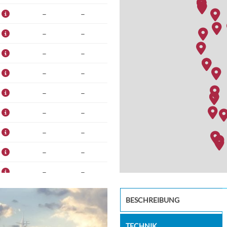
–
–
–
–
–
–
–
–
–
–
–
–
–
–
–
–
–
–
–
–
Restaurant
BESCHREIBUNG
–
–
TECHNIK