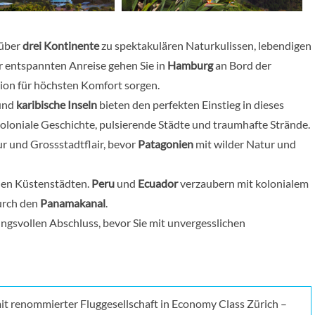
 über
drei Kontinente
zu spektakulären Naturkulissen, lebendigen
 entspannten Anreise gehen Sie in
Hamburg
an Bord der
tion für höchsten Komfort sorgen.
und
karibische Inseln
bieten den perfekten Einstieg in dieses
oloniale Geschichte, pulsierende Städte und traumhafte Strände.
ur und Grossstadtflair, bevor
Patagonien
mit wilder Natur und
llen Küstenstädten.
Peru
und
Ecuador
verzaubern mit kolonialem
urch den
Panamakanal
.
ngsvollen Abschluss, bevor Sie mit unvergesslichen
it renommierter Fluggesellschaft in Economy Class Zürich –