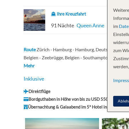
Weitere
Ihre Kreuzfahrt
Informa
91 Nächte
Queen Anne
im
Date
Einstel
widerruf
Route
Zürich - Hamburg - Hamburg, Deutschland - Erh
zum Wid
Belgien - Zeebrügge, Belgien - Southampton, UK - Erho
Zustimm
Mehr
werden,
Inklusive
Impres
Direktflüge
Bordguthaben in Höhe von bis zu USD 550.-
Ableh
Übernachtung & Galaabend im 5* Hotel in Hamburg