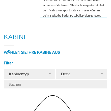
einem ausfahrbarem Glasdach ausgestattet. Auf
dem Mehrzweckportplatz kann sein Können
beim Basketball oder Fussballspielen getestet
werden. Einen Jogging Parcours befindet sich
ebenso auf dem Schiff. Wer lieber die ganze
Nacht durchtanzt ist in der Disco an der
KABINE
richtigen Stelle. Auf dem Pooldeck befindet sich
eine Riesen-Kinoleinwand auf deren aktuelle
Blockbuster gezeigt werden. Ein Grand-Prix-
WÄHLEN SIE IHRE KABINE AUS
Rennwagen-Simulator darf natürlich auch nicht
fehlen. Gross und Klein haben ihren Spass beim
Filter
Simulator.
Kabinentyp
Deck