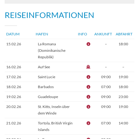
REISEINFORMATIONEN
DATUM
HAFEN
INFO
ANKUNFT
ABFAHRT
15.02.26
La Romana
–
18:00
(Dominikanische
Republik)
16.02.26
Auf See
–
–
17.02.26
Saint Lucie
09:00
19:00
18.02.26
Barbados
07:00
18:00
19.02.26
Guadeloupe
09:00
23:00
20.02.26
St. Kitts, Inseln über
09:00
19:00
dem Winde
21.02.26
Tortola, British Virgin
07:00
14:00
Islands