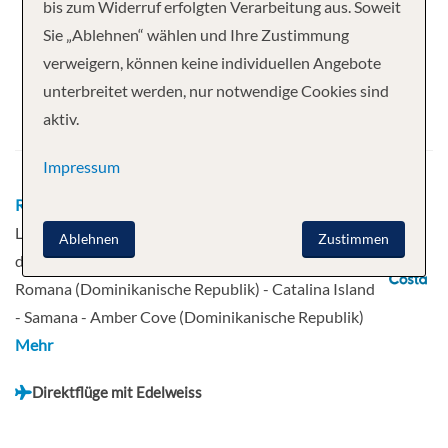
Ihre Kreuzfahrt
bis zum Widerruf erfolgten Verarbeitung aus. Soweit
Sie „Ablehnen“ wählen und Ihre Zustimmung
14 Nächte
Costa Pacifica
verweigern, können keine individuellen Angebote
Abfahrt
unterbreitet werden, nur notwendige Cookies sind
aktiv.
15.02.2026
Impressum
Route
La Romana (Dominikanische Republik) - Saint
Lucie - Barbados - Guadeloupe - St. Kitts, Inseln über
Ablehnen
Zustimmen
dem Winde - Tortola, British Virgin Islands - La
Romana (Dominikanische Republik) - Catalina Island
- Samana - Amber Cove (Dominikanische Republik)
Mehr
Direktflüge mit Edelweiss