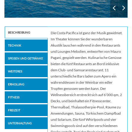
BESCHREIBUNG
Die Costa Pacifica ist ganz der Musik gewidmet.
Im Theater können Sie der wunderbaren
Akustik lauschen während in den Restaurants
TECHNIK
und Lounges Melodien, entworfen von Mauro
Pagani, gespielt werden. Kulinarische Genüsse
SPEISEN UND GETRÄNKE
bieten die fünf Restaurants an Bord inklusive
dem Club- und Samsararestaurant. 11
WEITERES
unterschiedliche Bars laden zum Apero ein
währenddessen in der Weinbar ein edler
ERHOLUNG
Tropfen genossen werden kann. Der
Wellnessbereich erstreckt sich auf 6’000 qm, 2
FITNESS
Decks, und beinhaltet ein Fitnesscenter,
Thermalbad, Thalassotherpie-Pool, Räume zu
FREIZEIT
Anwendungen, Sauna, Türkischem Dampfbad
und Solarium. Die fünf Whirlpools und vier
UNTERHALTUNG
Swimmingpools sind auf den verschiedenen
Decks verteilt. Zwei der Pools sind zudem mit