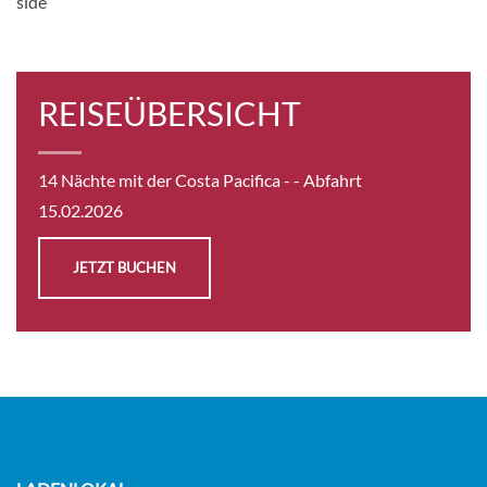
side
KABINE
ANFRAGEN
REISEÜBERSICHT
Balkon-[B2]
14 Nächte mit der Costa Pacifica -
- Abfahrt
Deck Boheme
15.02.2026
Balkonkabine
JETZT BUCHEN
CHF 3'209.00
KABINE
ANFRAGEN