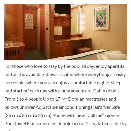
Oceanview Group ( E1 + E2 )-[ET1]
Aussenkabine
CHF 2'709.00
KABINE
ANFRAGEN
For those who love to stay by the pool all day, enjoy aperitifs
and all the available shows, a cabin where everything is easily
accessible, where you can enjoy a comfortable night’s sleep
Balkon-[B1]
and start off each day with a new adventure. Cabin details
From 1 to 4 people Up to 17 M² Dorelan mattresses and
Deck Boheme
pillows Shower Adjustable air conditioning Hairdryer Safe
Balkonkabine
(26 cm x 35 cm x 25 cm) Phone with new “Call me” service
Pool towel Flat screen TV Double bed or 2 single beds side by
CHF 3'109.00