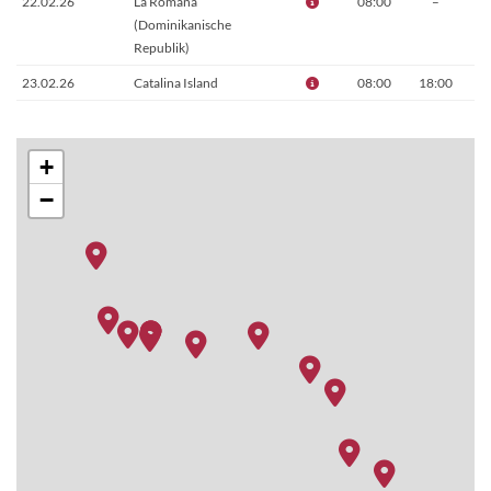
22.02.26
La Romana
08:00
–
(Dominikanische
Republik)
23.02.26
Catalina Island
08:00
18:00
24.02.26
Samana
08:00
18:00
25.02.26
Amber Cove
08:00
18:00
+
(Dominikanische
−
Republik)
26.02.26
Grand Turk
08:00
18:00
27.02.26
Auf See
–
–
28.02.26
Cabo Rojo
08:00
18:00
01.03.26
La Romana
08:00
–
(Dominikanische
Republik)