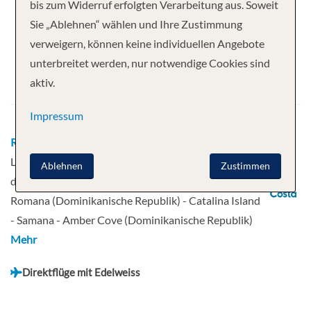
Ihre Kreuzfahrt
bis zum Widerruf erfolgten Verarbeitung aus. Soweit
Sie „Ablehnen“ wählen und Ihre Zustimmung
14 Nächte
Costa Pacifica
verweigern, können keine individuellen Angebote
Abfahrt
unterbreitet werden, nur notwendige Cookies sind
aktiv.
01.03.2026
Impressum
Route
La Romana (Dominikanische Republik) - Saint
Lucie - Barbados - Guadeloupe - St. Kitts, Inseln über
Ablehnen
Zustimmen
dem Winde - Tortola, British Virgin Islands - La
Romana (Dominikanische Republik) - Catalina Island
- Samana - Amber Cove (Dominikanische Republik)
Mehr
Direktflüge mit Edelweiss