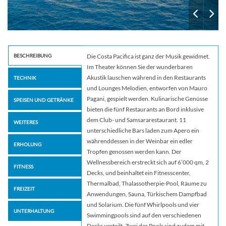
BESCHREIBUNG
Die Costa Pacifica ist ganz der Musik gewidmet.
Im Theater können Sie der wunderbaren
Akustik lauschen während in den Restaurants
TECHNIK
und Lounges Melodien, entworfen von Mauro
Pagani, gespielt werden. Kulinarische Genüsse
SPEISEN UND GETRÄNKE
bieten die fünf Restaurants an Bord inklusive
dem Club- und Samsararestaurant. 11
WEITERES
unterschiedliche Bars laden zum Apero ein
währenddessen in der Weinbar ein edler
ERHOLUNG
Tropfen genossen werden kann. Der
Wellnessbereich erstreckt sich auf 6’000 qm, 2
FITNESS
Decks, und beinhaltet ein Fitnesscenter,
Thermalbad, Thalassotherpie-Pool, Räume zu
FREIZEIT
Anwendungen, Sauna, Türkischem Dampfbad
und Solarium. Die fünf Whirlpools und vier
UNTERHALTUNG
Swimmingpools sind auf den verschiedenen
Decks verteilt. Zwei der Pools sind zudem mit