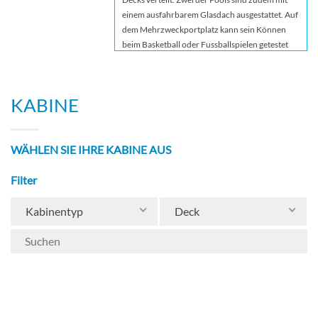
einem ausfahrbarem Glasdach ausgestattet. Auf
dem Mehrzweckportplatz kann sein Können
beim Basketball oder Fussballspielen getestet
werden. Einen Jogging Parcours befindet sich
ebenso auf dem Schiff. Wer lieber die ganze
Nacht durchtanzt ist in der Disco an der
KABINE
richtigen Stelle. Auf dem Pooldeck befindet sich
eine Riesen-Kinoleinwand auf deren aktuelle
Blockbuster gezeigt werden. Ein Grand-Prix-
WÄHLEN SIE IHRE KABINE AUS
Rennwagen-Simulator darf natürlich auch nicht
fehlen. Gross und Klein haben ihren Spass beim
Filter
Simulator.
Kabinentyp
Deck