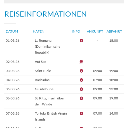
REISEINFORMATIONEN
DATUM
HAFEN
INFO
ANKUNFT
ABFAHRT
01.03.26
La Romana
–
18:00
(Dominikanische
Republik)
02.03.26
Auf See
–
–
03.03.26
Saint Lucie
09:00
19:00
04.03.26
Barbados
07:00
18:00
05.03.26
Guadeloupe
09:00
23:00
06.03.26
St. Kitts, Inseln über
09:00
19:00
dem Winde
07.03.26
Tortola, British Virgin
07:00
14:00
Islands