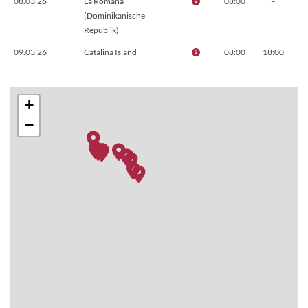
08.03.26
La Romana
08:00
–
(Dominikanische
Republik)
09.03.26
Catalina Island
08:00
18:00
10.03.26
Samana
08:00
18:00
11.03.26
Amber Cove
08:00
18:00
+
(Dominikanische
−
Republik)
12.03.26
Grand Turk
08:00
18:00
13.03.26
Auf See
–
–
14.03.26
Cabo Frio (Brasilien)
08:00
18:00
15.03.26
La Romana
08:00
–
(Dominikanische
Republik)