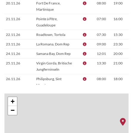
20.11.26
Fort De France,
08:00
19:00
Martinique
21.11.26
Pointe à Pitre,
07:00
16:00
Guadeloupe
22.11.26
Roadtown, Tortola
07:30
15:30
23.11.26
La Romana, Dom Rep
09:00
23:30
24.11.26
Samana Bay, Dom Rep
12:01
20:00
25.11.26
Virgin Gorda, Britische
13:30
21:00
Jungferninseln
26.11.26
Philipsburg, Sint
08:00
18:00
Maarten
27.11.26
Basseterre, St. Kitts
09:00
19:00
+
28.11.26
Erholung auf See
–
–
−
29.11.26
Catalina Island
08:00
18:00
30.11.26
La Romana, Dom Rep
07:00
–
01.12.26
Zürich, Schweiz
–
–