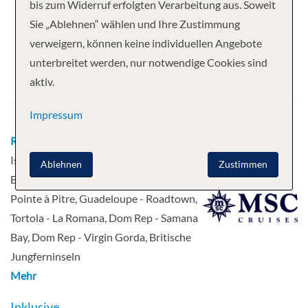
Ihre Kreuzfahrt
bis zum Widerruf erfolgten Verarbeitung aus. Soweit
Sie „Ablehnen“ wählen und Ihre Zustimmung
15 Nächte
MSC Opera
verweigern, können keine individuellen Angebote
Abfahrt
unterbreitet werden, nur notwendige Cookies sind
aktiv.
16.11.2026
Impressum
Route
La Romana, Dom Rep - Catalina
Island - Erholung auf See - Bridgetown,
Ablehnen
Zustimmen
Barbados - Fort De France, Martinique -
Pointe à Pitre, Guadeloupe - Roadtown,
Tortola - La Romana, Dom Rep - Samana
Bay, Dom Rep - Virgin Gorda, Britische
Jungferninseln
Mehr
Inklusive