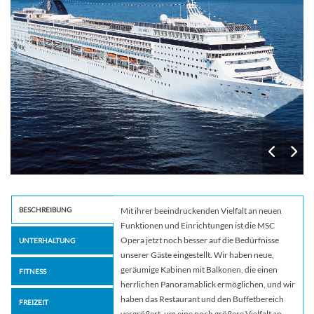
BESCHREIBUNG
Mit ihrer beeindruckenden Vielfalt an neuen
Funktionen und Einrichtungen ist die MSC
Opera jetzt noch besser auf die Bedürfnisse
UNTERHALTUNG
unserer Gäste eingestellt. Wir haben neue,
geräumige Kabinen mit Balkonen, die einen
FITNESS
herrlichen Panoramablick ermöglichen, und wir
haben das Restaurant und den Buffetbereich
FREIZEIT
vergrößert, um eine noch größere Vielfalt an