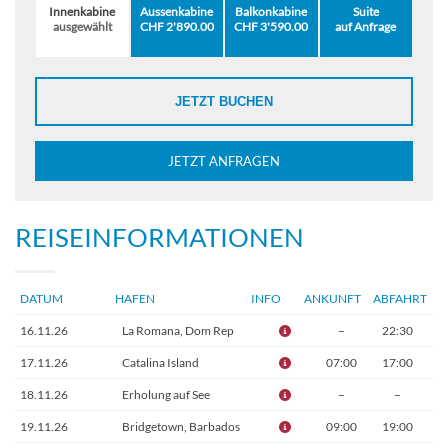
Innenkabine
Aussenkabine
Balkonkabine
Suite
ausgewählt
CHF 2'890.00
CHF 3'590.00
auf Anfrage
JETZT BUCHEN
JETZT ANFRAGEN
REISEINFORMATIONEN
DATUM
HAFEN
INFO
ANKUNFT
ABFAHRT
16.11.26
La Romana, Dom Rep
–
22:30
17.11.26
Catalina Island
07:00
17:00
18.11.26
Erholung auf See
–
–
19.11.26
Bridgetown, Barbados
09:00
19:00