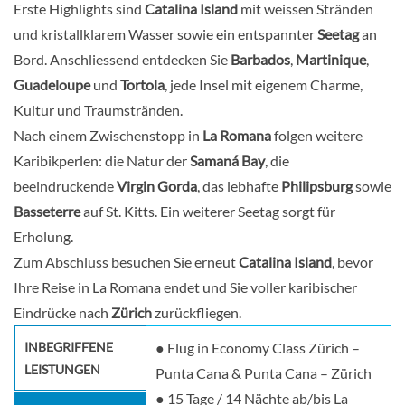
Erste Highlights sind
Catalina Island
mit weissen Stränden
und kristallklarem Wasser sowie ein entspannter
Seetag
an
Bord. Anschliessend entdecken Sie
Barbados
,
Martinique
,
Guadeloupe
und
Tortola
, jede Insel mit eigenem Charme,
Kultur und Traumstränden.
Nach einem Zwischenstopp in
La Romana
folgen weitere
Karibikperlen: die Natur der
Samaná Bay
, die
beeindruckende
Virgin Gorda
, das lebhafte
Philipsburg
sowie
Basseterre
auf St. Kitts. Ein weiterer Seetag sorgt für
Erholung.
Zum Abschluss besuchen Sie erneut
Catalina Island
, bevor
Ihre Reise in La Romana endet und Sie voller karibischer
Eindrücke nach
Zürich
zurückfliegen.
INBEGRIFFENE
● Flug in Economy Class Zürich –
LEISTUNGEN
Punta Cana & Punta Cana – Zürich
● 15 Tage / 14 Nächte ab/bis La