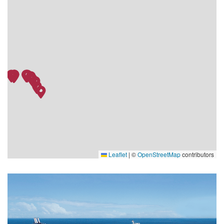
Leaflet
|
©
OpenStreetMap
contributors
ra
oxpublicareafitnessrelax