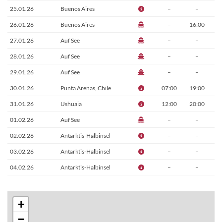
25.01.26
Buenos Aires
–
–
26.01.26
Buenos Aires
–
16:00
27.01.26
Auf See
–
–
28.01.26
Auf See
–
–
29.01.26
Auf See
–
–
30.01.26
Punta Arenas, Chile
07:00
19:00
31.01.26
Ushuaia
12:00
20:00
01.02.26
Auf See
–
–
02.02.26
Antarktis-Halbinsel
–
–
03.02.26
Antarktis-Halbinsel
–
–
04.02.26
Antarktis-Halbinsel
–
–
05.02.26
Antarktis-Halbinsel
–
–
06.02.26
Auf See
–
–
+
07.02.26
Falklandinseln
07:00
16:00
−