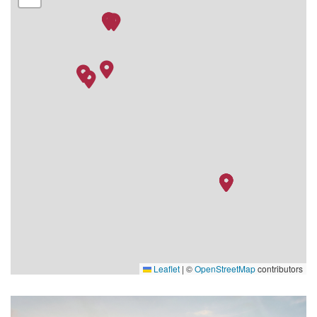
(Stanley)
08.02.26
Auf See
–
–
09.02.26
Auf See
–
–
10.02.26
Montevideo, Uruguay
09:00
20:00
11.02.26
Buenos Aires - Zürich
07:00
–
12.02.26
Zürich
–
–
Leaflet
|
©
OpenStreetMap
contributors
Art