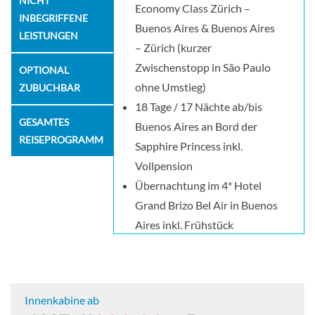
NICHT
Economy Class Zürich –
INBEGRIFFENE
Buenos Aires & Buenos Aires
LEISTUNGEN
– Zürich (kurzer
Zwischenstopp in São Paulo
OPTIONAL
ohne Umstieg)
ZUBUCHBAR
18 Tage / 17 Nächte ab/bis
GESAMTES
Buenos Aires an Bord der
REISEPROGRAMM
Sapphire Princess inkl.
Vollpension
Übernachtung im 4* Hotel
Grand Brizo Bel Air in Buenos
Aires inkl. Frühstück
2 Stadtrundfahrten in Buenos
Aires
Alle Transfers
Innenkabine ab
Auftragspauschale