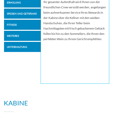
Ihr gesamter Aufenthalt wird Ihnen von der
ERHOLUNG
freundlichen Crew versüßt werden, angefangen
beim aufmerksamen Service Ihres Stewards in
SPEISEN UND GETRÄNKE
der Kabine über die Kellner mit den weißen
Handschuhen, die Ihren Teller beim
FITNESS
Nachmittagstee mit frisch gebackenem Gebäck
füllen bis hin zu den Sommeliers, die Ihnen den
WEITERES
perfekten Wein zu Ihrem Gericht empfehlen.
UNTERHALTUNG
KABINE