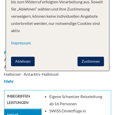
Ihre Kreuzfahrt
bis zum Widerruf erfolgten Verarbeitung aus. Soweit
Sie „Ablehnen“ wählen und Ihre Zustimmung
20 Nächte
Sapphire Princess
verweigern, können keine individuellen Angebote
Abfahrt
unterbreitet werden, nur notwendige Cookies sind
aktiv.
23.01.2026
Impressum
Route
Zürich - Buenos Aires - Buenos Aires - Buenos
Aires - Buenos Aires - Punta Arenas, Chile - Ushuaia -
Ablehnen
Zustimmen
Antarktis-Halbinsel - Antarktis-Halbinsel - Antarktis-
Halbinsel - Antarktis-Halbinsel
Mehr
INBEGRIFFEN
Eigene Schweizer Reiseleitung
LEISTUNGEN
ab 16 Personen
SWISS Direktflüge in