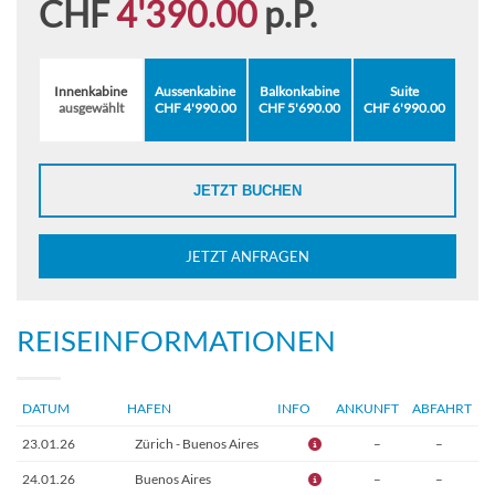
CHF
4'390.00
p.P.
Gebühr Reisegarantiefonds
Innenkabine
Aussenkabine
Balkonkabine
Suite
ausgewählt
CHF 4'990.00
CHF 5'690.00
CHF 6'990.00
JETZT BUCHEN
JETZT ANFRAGEN
REISEINFORMATIONEN
DATUM
HAFEN
INFO
ANKUNFT
ABFAHRT
23.01.26
Zürich - Buenos Aires
–
–
24.01.26
Buenos Aires
–
–