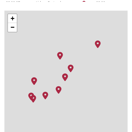
23.02.27
Lisbon, Portugal
08:00
–
+
−