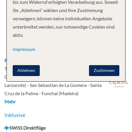
Ihre Kreuzfahrt
bis zum Widerruf erfolgten Verarbeitung aus. Soweit
Sie „Ablehnen“ wählen und Ihre Zustimmung
12 Nächte
EXPLORA II
verweigern, können keine individuellen Angebote
Abfahrt
unterbreitet werden, nur notwendige Cookies sind
aktiv.
11.02.2027
Impressum
Route
Zürich - Barcelona - Erholung auf See -
Tanger, Marokko - Casablanca, Marokko -
Ablehnen
Zustimmen
Casablanca, Marokko - Agadir, Marokko - Arrecife,
Lanzarote) - San Sebastian de La Gomera - Santa
Cruz de la Palma - Funchal (Madeira)
Mehr
Inklusive
SWISS Direktflüge