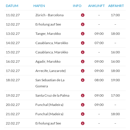
DATUM
HAFEN
INFO
ANKUNFT
ABFAHRT
11.02.27
Zürich - Barcelona
–
17:00
12.02.27
Erholung auf See
–
–
13.02.27
Tanger, Marokko
09:00
18:00
14.02.27
Casablanca, Marokko
07:00
–
15.02.27
Casablanca, Marokko
–
16:00
16.02.27
Agadir, Marokko
09:00
16:00
17.02.27
Arrecife, Lanzarote)
09:00
18:00
18.02.27
San Sebastian de La
08:00
19:00
Gomera
19.02.27
Santa Cruz de la Palma
09:00
17:00
20.02.27
Funchal (Madeira)
09:00
–
21.02.27
Funchal (Madeira)
–
18:00
22.02.27
Erholung auf See
–
–