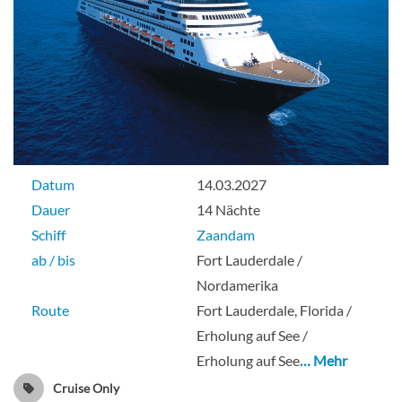
Große Innenkabine-[N]
Delphin-Deck
Innenkabine
Datum
14.03.2027
Dauer
14 Nächte
Pinnacle Suite -[PS]
Schiff
Zaandam
ab / bis
Fort Lauderdale /
Steuerdeck
Nordamerika
Route
Fort Lauderdale, Florida /
Suite
Erholung auf See /
Erholung auf See
… Mehr
Cruise Only