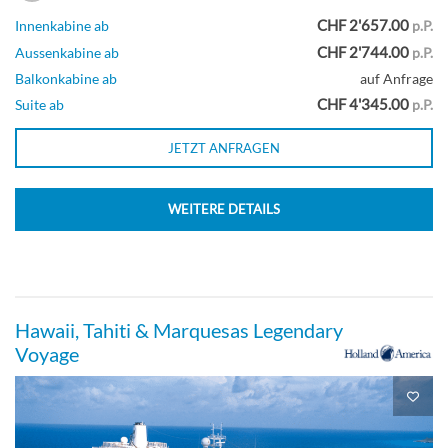
Neptune Suite-[SA]
CHF 2'657.00
Innenkabine ab
p.P.
CHF 2'744.00
Aussenkabine ab
p.P.
Steuerdeck
Balkonkabine ab
auf Anfrage
CHF 4'345.00
Suite ab
p.P.
Suite
JETZT ANFRAGEN
WEITERE DETAILS
Neptune Suite-[SB]
Steuerdeck
Hawaii, Tahiti & Marquesas Legendary
Suite
Voyage