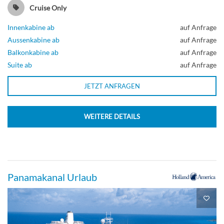
Cruise Only
Innenkabine ab
auf Anfrage
Aussenkabine ab
auf Anfrage
Große Kabine mit Meerblick-[DD]
Balkonkabine ab
auf Anfrage
Suite ab
auf Anfrage
Hauptdeck
JETZT ANFRAGEN
Aussenkabine
WEITERE DETAILS
Große Kabine mit Meerblick-[E]
Panamakanal Urlaub
Delphin-Deck
Aussenkabine