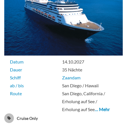
Datum
14.10.2027
Dauer
35 Nächte
Schiff
Zaandam
ab / bis
San Diego / Hawaii
Route
San Diego, California /
Erholung auf See /
Erholung auf See
… Mehr
Cruise Only