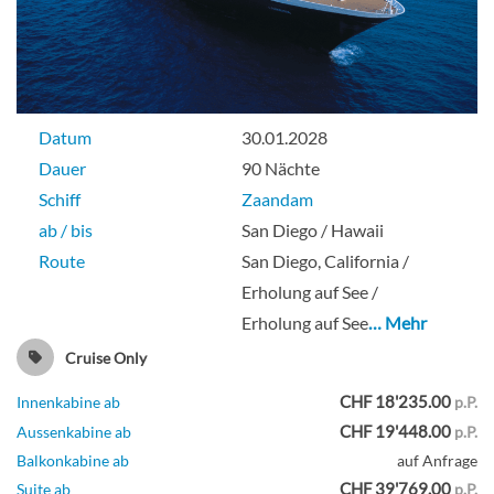
Datum
30.01.2028
Dauer
90 Nächte
Schiff
Zaandam
ab / bis
San Diego / Hawaii
Route
San Diego, California /
Erholung auf See /
Erholung auf See
… Mehr
Cruise Only
CHF 18'235.00
Innenkabine ab
p.P.
CHF 19'448.00
Aussenkabine ab
p.P.
Balkonkabine ab
auf Anfrage
CHF 39'769.00
Suite ab
p.P.