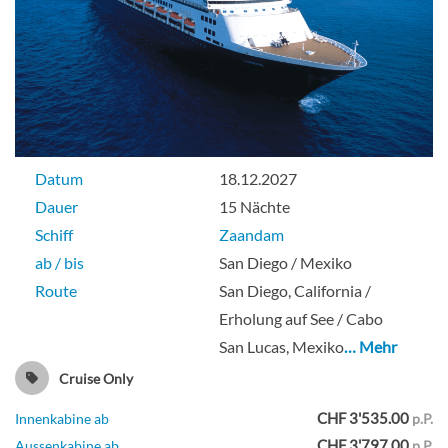
Datum
18.12.2027
Dauer
15 Nächte
Schiff
Zaandam
ab / bis
San Diego / Mexiko
Route
San Diego, California /
Erholung auf See / Cabo
San Lucas, Mexiko
… Mehr
Cruise Only
CHF 3'535.00
Innenkabine ab
p.P.
CHF 3'797.00
Aussenkabine ab
p.P.