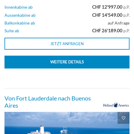
CHF 12'997.00
Innenkabine ab
p.P.
CHF 14'549.00
Aussenkabine ab
p.P.
Balkonkabine ab
auf Anfrage
Große Innenkabine-[I]
CHF 26'189.00
Suite ab
p.P.
JETZT ANFRAGEN
Untere Promenade
WEITERE DETAILS
Innenkabine
Große Innenkabine-[J]
Von Fort Lauderdale nach Buenos
Aires
Delphin-Deck
Innenkabine