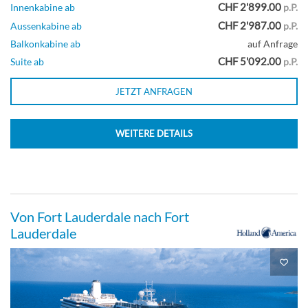
CHF 2'899.00
Innenkabine ab
p.P.
CHF 2'987.00
Aussenkabine ab
p.P.
Große Kabine mit Meerblick-[FF]
Balkonkabine ab
auf Anfrage
CHF 5'092.00
Suite ab
p.P.
Delphin-Deck
JETZT ANFRAGEN
Aussenkabine
WEITERE DETAILS
Große Kabine mit Meerblick (Bullauge)-
[G]
Von Fort Lauderdale nach Fort
Lauderdale
Delphin-Deck
Aussenkabine