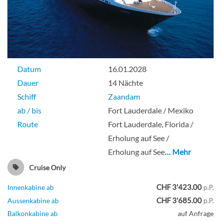
Datum
16.01.2028
Dauer
14 Nächte
Schiff
Zaandam
ab / bis
Fort Lauderdale / Mexiko
Route
Fort Lauderdale, Florida /
Erholung auf See /
Erholung auf See
… Mehr
Cruise Only
CHF 3'423.00
Innenkabine ab
p.P.
CHF 3'685.00
Aussenkabine ab
p.P.
Balkonkabine ab
auf Anfrage