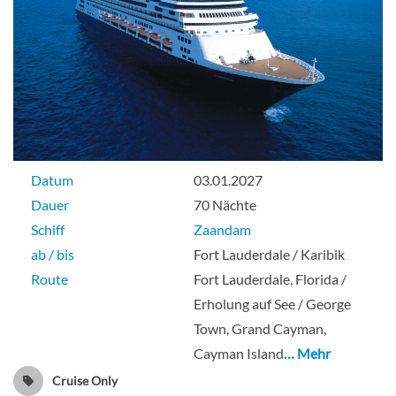
Große Kabine mit Meerblick (teilweise
eingeschränkte Sicht)-[H]
Untere Promenade
Datum
03.01.2027
Aussenkabine
Dauer
70 Nächte
Schiff
Zaandam
ab / bis
Fort Lauderdale / Karibik
Große Kabine mit Meerblick
Route
Fort Lauderdale, Florida /
(vollkommen eingeschränkte Sicht)-[HH]
Erholung auf See / George
Town, Grand Cayman,
Untere Promenade
Cayman Island
… Mehr
Cruise Only
Aussenkabine