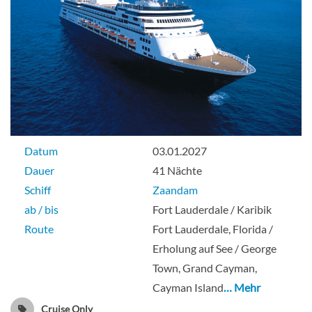
Große Innenkabine-[K]
Hauptdeck
Innenkabine
Datum
03.01.2027
Dauer
41 Nächte
Schiff
Zaandam
Große Innenkabine-[L]
ab / bis
Fort Lauderdale / Karibik
Route
Fort Lauderdale, Florida /
Untere Promenade
Erholung auf See / George
Town, Grand Cayman,
Innenkabine
Cayman Island
… Mehr
Cruise Only