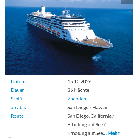
Aussenkabine
Große Kabine mit Meerblick-[D]
Delphin-Deck
Aussenkabine
Datum
15.10.2026
Dauer
36 Nächte
Schiff
Zaandam
Große Kabine mit Meerblick-[DA]
ab / bis
San Diego / Hawaii
Route
San Diego, California /
Hauptdeck
Erholung auf See /
Erholung auf See
… Mehr
Aussenkabine