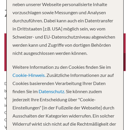
neben unserer Webseite personalisierte Inhalte
ZAANDAM
vorzuschlagen sowie Messungen und Analysen
durchzuführen. Dabei kann auch ein Datentransfer
in Drittstaaten [z.B. USA] möglich sein, wo vom
Schweizer- und EU-Datenschutzniveau abgewichen
werden kann und Zugriffe von dortigen Behörden
nicht ausgeschlossen werden können.
Baujahr
Besatzung
2000
604
Weitere Information zu den Cookies finden Sie im
Cookie-Hinweis.
Zusätzliche Informationen zur auf
Cookies basierenden Verarbeitung Ihrer Daten
Die elegante Zaandam bietet mehr Raum für maximalen Komfort
bei einer geringeren Passagierzahl. Ihre Inneneinrichtung wurde
finden Sie im
Datenschutz.
Sie können zudem
von Musik und den fließenden Kurven der Musikinstrumente
jederzeit Ihre Entscheidung über "Cookie-
inspiriert, darunter signierte Gitarren von Queen, Iggy Pop, Eric
Einstellungen" [in der Fußzeile der Webseite] durch
Clapton und den Rolling Stones sowie eine barocke Orgel.
Ausschalten der Kategorien widerrufen. Ein solcher
Genießen Sie an Bord regionale Kochvorführungen und
Widerruf wirkt sich nicht auf die Rechtmäßigkeit der
Verkostungen von Speisen und Weinen mit EXC Port to Table.