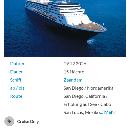
Große Kabine mit Meerblick-[EE]
Delphin-Deck
Aussenkabine
Datum
19.12.2026
Dauer
15 Nächte
Schiff
Zaandam
Große Kabine mit Meerblick-[F]
ab / bis
San Diego / Nordamerika
Route
San Diego, California /
Delphin-Deck
Erholung auf See / Cabo
San Lucas, Mexiko
… Mehr
Aussenkabine
Cruise Only