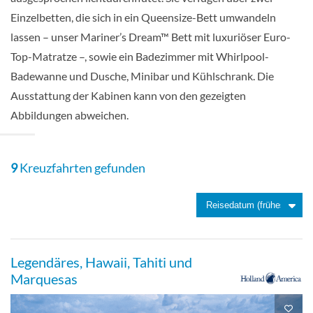
Einzelbetten, die sich in ein Queensize-Bett umwandeln
Suite
lassen – unser Mariner’s Dream™ Bett mit luxuriöser Euro-
Top-Matratze –, sowie ein Badezimmer mit Whirlpool-
Badewanne und Dusche, Minibar und Kühlschrank. Die
Vista Suite-[BC]
Ausstattung der Kabinen kann von den gezeigten
Abbildungen abweichen.
Steuerdeck
9
Kreuzfahrten gefunden
Suite
Große Kabine mit Meerblick-[C]
Legendäres, Hawaii, Tahiti und
Marquesas
Hauptdeck