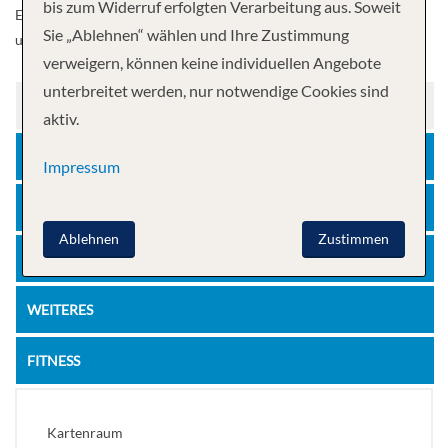
bis zum Widerruf erfolgten Verarbeitung aus. Soweit
Erholen Sie sich im Greenhouse Spa & Salon. Freuen Sie sich über
Sie „Ablehnen“ wählen und Ihre Zustimmung
unsere erstklassigen Speisemöglichkeiten.
verweigern, können keine individuellen Angebote
unterbreitet werden, nur notwendige Cookies sind
FREIZEIT
aktiv.
UNTERHALTUNG
Impressum
SPEISEN UND GETRÄNKE
Ablehnen
Zustimmen
ERHOLUNG
WEITERES
FITNESS
Kartenraum