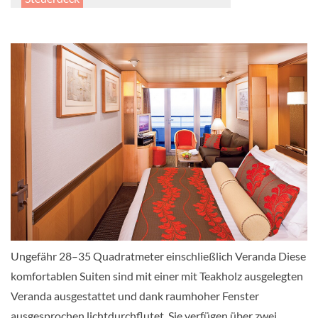
Suite
Vista Suite-[B]
Steuerdeck
Suite
Ungefähr 28–35 Quadratmeter einschließlich Veranda Diese
Vista Suite-[BB]
komfortablen Suiten sind mit einer mit Teakholz ausgelegten
Veranda ausgestattet und dank raumhoher Fenster
Steuerdeck
ausgesprochen lichtdurchflutet. Sie verfügen über zwei