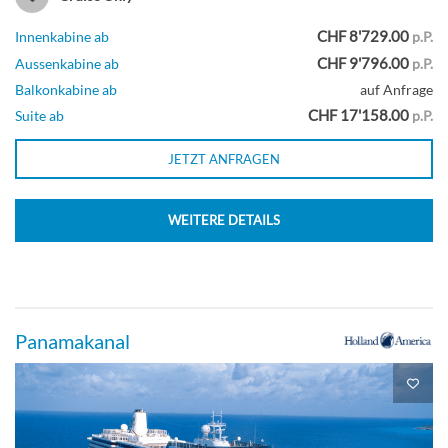
CHF 8'729.00
Innenkabine ab
p.P.
Große Innenkabine-[M]
CHF 9'796.00
Aussenkabine ab
p.P.
Balkonkabine ab
auf Anfrage
CHF 17'158.00
Delphin-Deck
Suite ab
p.P.
JETZT ANFRAGEN
Innenkabine
WEITERE DETAILS
Große Innenkabine-[MM]
Delphin-Deck
Panamakanal
Innenkabine