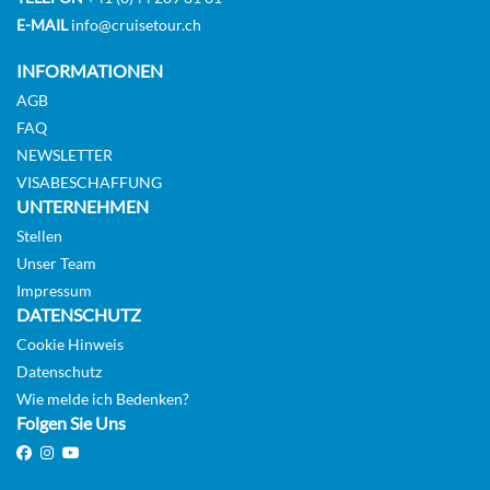
E-MAIL
info@cruisetour.ch
Superior-Deluxe-Balkonkabine mit
INFORMATIONEN
Badewanne/Dusche-[DD]
AGB
FAQ
Deck D
NEWSLETTER
VISABESCHAFFUNG
Balkonkabine
UNTERNEHMEN
Stellen
Unser Team
Impressum
Superior-Deluxe-Balkonkabine mit
DATENSCHUTZ
Badewanne/Dusche-[DE]
Cookie Hinweis
Datenschutz
Wie melde ich Bedenken?
Deck E
Folgen Sie Uns
Balkonkabine