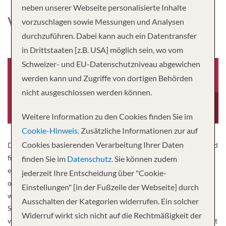
neben unserer Webseite personalisierte Inhalte
VENTURA
vorzuschlagen sowie Messungen und Analysen
durchzuführen. Dabei kann auch ein Datentransfer
in Drittstaaten [z.B. USA] möglich sein, wo vom
Schweizer- und EU-Datenschutzniveau abgewichen
werden kann und Zugriffe von dortigen Behörden
nicht ausgeschlossen werden können.
Baujahr
Besatzung
2007
1,205
Weitere Information zu den Cookies finden Sie im
Cookie-Hinweis.
Zusätzliche Informationen zur auf
Cookies basierenden Verarbeitung Ihrer Daten
Die Ventura ist eines der größten Schiffe von P&O Cruises. An Bord
finden Sie eine vielfältige Auswahl an Freizeiteinrichtungen, seine
finden Sie im
Datenschutz.
Sie können zudem
es Bars und Restaurants, ein Sportplatz und der Wellnessbereich
jederzeit Ihre Entscheidung über "Cookie-
oder das Theater. Daneben hat die Ventura aber auch noch einige
Einstellungen" [in der Fußzeile der Webseite] durch
weitere spannende Features zu bieten, die es so nur auf diesem
Ausschalten der Kategorien widerrufen. Ein solcher
Schiff gibt. Das Hauptrestaurant der Ventura ist der „White Room“
Widerruf wirkt sich nicht auf die Rechtmäßigkeit der
von niemand Geringerem als Marco Pierre White. Das war es damit