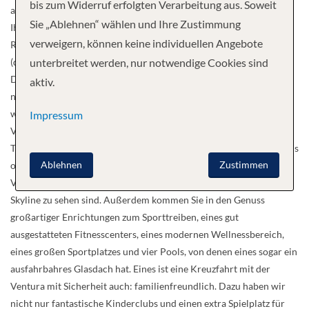
bis zum Widerruf erfolgten Verarbeitung aus. Soweit
aber noch lange nicht: So warten noch elf weitere Restaurants auf
Sie „Ablehnen“ wählen und Ihre Zustimmung
Ihren Besuch, darunter eine Tapas-Bar und ein tolles asiatisches
verweigern, können keine individuellen Angebote
Restaurant. Außerdem haben Sie die Wahl zwischen Club Dinning
(der gleiche Tisch zur gleichen Zeit jeden Abend) und Freedom-
unterbreitet werden, nur notwendige Cookies sind
Dinning (keine festen Tische und keine feste Zeit). Wem das noch
aktiv.
nicht flexibel genug ist, der wird unser Buffet-Restaurant lieben,
welches rund um die Uhr geöffnet ist. Unterhaltung wird auf der
Impressum
Ventura ganz besonders großgeschrieben. Es erwarten Sie ein
Theater, ein Kino, zwei Lounges mit Kabarett, Comedy und Musicals
Ablehnen
Zustimmen
oder das Metropolis, eine tolle Bar mit einer großen
Videoleinwand, auf der jeden Tag Bilder einer anderen berühmten
Skyline zu sehen sind. Außerdem kommen Sie in den Genuss
großartiger Enrichtungen zum Sporttreiben, eines gut
ausgestatteten Fitnesscenters, eines modernen Wellnessbereich,
eines großen Sportplatzes und vier Pools, von denen eines sogar ein
ausfahrbahres Glasdach hat. Eines ist eine Kreuzfahrt mit der
Ventura mit Sicherheit auch: familienfreundlich. Dazu haben wir
nicht nur fantastische Kinderclubs und einen extra Spielplatz für