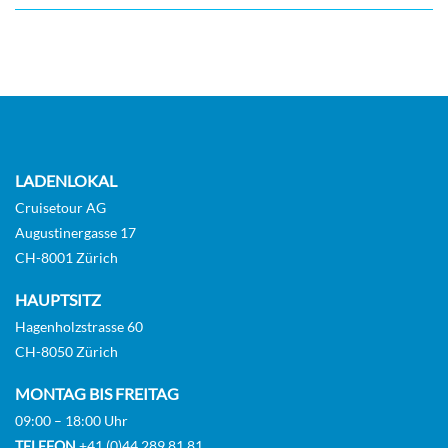
Superior-Deluxe-Balkonkabine mit
Badewanne/Dusche-[DA]
Deck D
Balkonkabine
LADENLOKAL
Cruisetour AG
Augustinergasse 17
Superior-Deluxe-Balkonkabine mit
CH-8001 Zürich
Badewanne/Dusche-[DB]
HAUPTSITZ
Hagenholzstrasse 60
Deck D
CH-8050 Zürich
Balkonkabine
MONTAG BIS FREITAG
09:00 – 18:00 Uhr
TELEFON
+41 (0)44 289 81 81