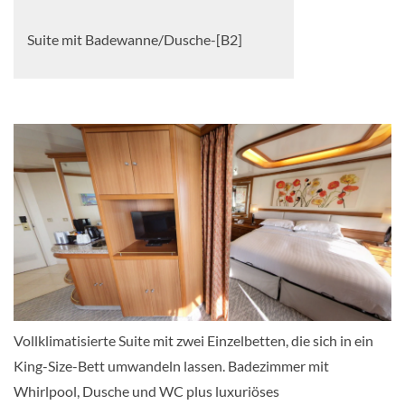
Suite mit Badewanne/Dusche-[B2]
Riviera-Deck
Suite
Suite mit Badewanne/Dusche-[B4]
Deck A
Suite
Vollklimatisierte Suite mit zwei Einzelbetten, die sich in ein
King-Size-Bett umwandeln lassen. Badezimmer mit
Whirlpool, Dusche und WC plus luxuriöses