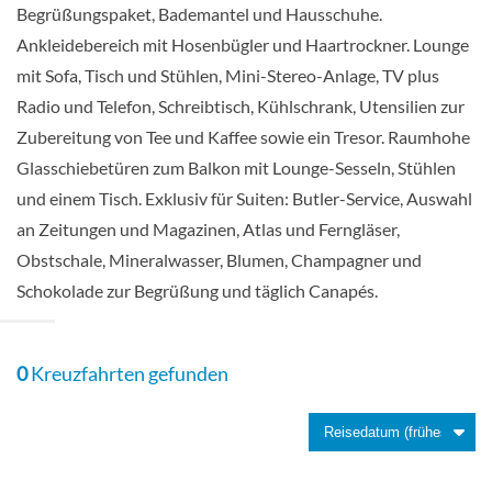
Begrüßungspaket, Bademantel und Hausschuhe.
Suite mit Badewanne/Dusche-[B5]
Ankleidebereich mit Hosenbügler und Haartrockner. Lounge
mit Sofa, Tisch und Stühlen, Mini-Stereo-Anlage, TV plus
Deck E
Radio und Telefon, Schreibtisch, Kühlschrank, Utensilien zur
Zubereitung von Tee und Kaffee sowie ein Tresor. Raumhohe
Suite
Glasschiebetüren zum Balkon mit Lounge-Sesseln, Stühlen
und einem Tisch. Exklusiv für Suiten: Butler-Service, Auswahl
an Zeitungen und Magazinen, Atlas und Ferngläser,
Obstschale, Mineralwasser, Blumen, Champagner und
Suite mit Badewanne/Dusche-[BE]
Schokolade zur Begrüßung und täglich Canapés.
Deck D
0
Kreuzfahrten gefunden
Suite