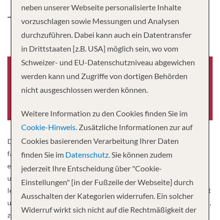
neben unserer Webseite personalisierte Inhalte
THURGAU SAXONIA
vorzuschlagen sowie Messungen und Analysen
durchzuführen. Dabei kann auch ein Datentransfer
in Drittstaaten [z.B. USA] möglich sein, wo vom
Schweizer- und EU-Datenschutzniveau abgewichen
werden kann und Zugriffe von dortigen Behörden
nicht ausgeschlossen werden können.
Baujahr
-0001
Weitere Information zu den Cookies finden Sie im
Cookie-Hinweis.
Zusätzliche Informationen zur auf
Cookies basierenden Verarbeitung Ihrer Daten
Das im Winter 2019/2020 renovierte Boutique-Schiff bietet in
familiärer, gemütlicher Atmosphäre Platz für 84 Gäste. An Bord
finden Sie im
Datenschutz.
Sie können zudem
erwartet Sie eine geschmackvolle Einrichtung in Salon, Restaurant
jederzeit Ihre Entscheidung über "Cookie-
und Kabinen. Ein gepflegtes, elegantes Restaurant sorgt für Ihr
Einstellungen" [in der Fußzeile der Webseite] durch
leibliches Wohl, ebenso wie die freundliche Crew, die Sie verwöhnt
Ausschalten der Kategorien widerrufen. Ein solcher
und umsorgt. Kabinen Alle Kabinen (ca. 12 m2) sind aussen liegend,
Widerruf wirkt sich nicht auf die Rechtmäßigkeit der
zeitlos elegant eingerichtet und mit zwei nebeneinander stehenden