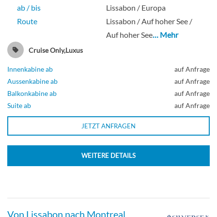
ab / bis
Lissabon / Europa
Route
Lissabon / Auf hoher See /
Owner’s 1 Suite-[O1]
Auf hoher See
… Mehr
Cruise Only,Luxus
Deck 7
Innenkabine ab
auf Anfrage
Suite
Aussenkabine ab
auf Anfrage
Balkonkabine ab
auf Anfrage
Suite ab
auf Anfrage
JETZT ANFRAGEN
Owner’s 2 Suite-[O2]
WEITERE DETAILS
Suite
Von Lissabon nach Montreal