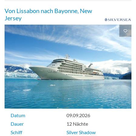
Suite
Von Lissabon nach Bayonne, New
Jersey
Grand 2 Suite-[G2]
Suite
Medallion Suite-[ME]
Deck 7
Datum
09.09.2026
Suite
Dauer
12 Nächte
Schiff
Silver Shadow