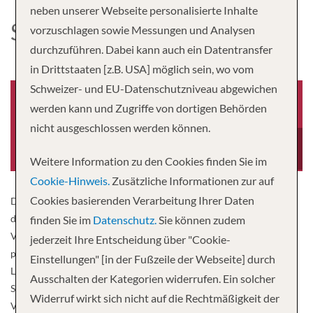
neben unserer Webseite personalisierte Inhalte
SILVER SHADOW
vorzuschlagen sowie Messungen und Analysen
durchzuführen. Dabei kann auch ein Datentransfer
in Drittstaaten [z.B. USA] möglich sein, wo vom
Schweizer- und EU-Datenschutzniveau abgewichen
werden kann und Zugriffe von dortigen Behörden
nicht ausgeschlossen werden können.
Baujahr
Besatzung
2019
302
Weitere Information zu den Cookies finden Sie im
Cookie-Hinweis.
Zusätzliche Informationen zur auf
Cookies basierenden Verarbeitung Ihrer Daten
Die preisgekrönte Silver Shadow ist eines der beliebtesten Schiffe
der Silversea-Flotte. Mit einem der höchsten Platz-zu-Gast-
finden Sie im
Datenschutz.
Sie können zudem
Verhältnisse auf See bietet sie Reisenden authentische Erlebnisse,
jederzeit Ihre Entscheidung über "Cookie-
puren Genuss und gemeinsame Momente. Auf den Shadow Class
Einstellungen" [in der Fußzeile der Webseite] durch
Luxuskreuzfahrtschiffen Silver Shadow und Silver Whisper von
Ausschalten der Kategorien widerrufen. Ein solcher
Silversea können Sie sich Ihr Tagesprogramm ganz nach Ihren
Widerruf wirkt sich nicht auf die Rechtmäßigkeit der
Vorstellungen, ohne Vorgaben oder Einschränkungen, selbst