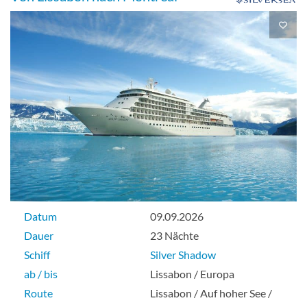
Royal 1 Suite-[R1]
Deck 7
Suite
Royal 2 Suite-[R2]
Suite
Datum
09.09.2026
Dauer
23 Nächte
Schiff
Silver Shadow
ab / bis
Lissabon / Europa
Silver Suite-[SL]
Route
Lissabon / Auf hoher See /