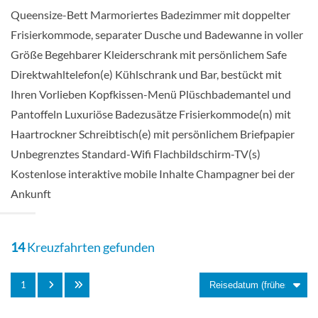
Queensize-Bett Marmoriertes Badezimmer mit doppelter
Frisierkommode, separater Dusche und Badewanne in voller
Suite
Größe Begehbarer Kleiderschrank mit persönlichem Safe
Direktwahltelefon(e) Kühlschrank und Bar, bestückt mit
Ihren Vorlieben Kopfkissen-Menü Plüschbademantel und
Deluxe Veranda Suite-[DX]
Pantoffeln Luxuriöse Badezusätze Frisierkommode(n) mit
Haartrockner Schreibtisch(e) mit persönlichem Briefpapier
Unbegrenztes Standard-Wifi Flachbildschirm-TV(s)
Suite
Kostenlose interaktive mobile Inhalte Champagner bei der
Ankunft
Grand 1 Suite-[G1]
14
Kreuzfahrten gefunden
Deck 7
1