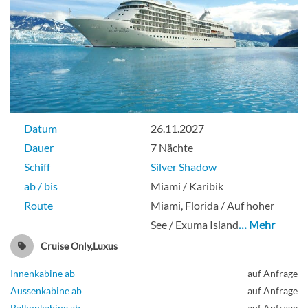
Datum
26.11.2027
Dauer
7 Nächte
Schiff
Silver Shadow
ab / bis
Miami / Karibik
Route
Miami, Florida / Auf hoher
See / Exuma Island
… Mehr
Cruise Only,Luxus
Innenkabine ab
auf Anfrage
Aussenkabine ab
auf Anfrage
Balkonkabine ab
auf Anfrage