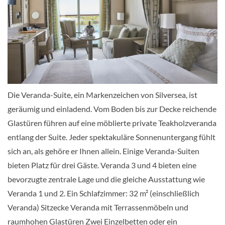
Deck 8
Suite
Die Veranda-Suite, ein Markenzeichen von Silversea, ist
Veranda Suite-[B4]
geräumig und einladend. Vom Boden bis zur Decke reichende
Glastüren führen auf eine möblierte private Teakholzveranda
Deck 9
entlang der Suite. Jeder spektakuläre Sonnenuntergang fühlt
sich an, als gehöre er Ihnen allein. Einige Veranda-Suiten
Suite
bieten Platz für drei Gäste. Veranda 3 und 4 bieten eine
bevorzugte zentrale Lage und die gleiche Ausstattung wie
Veranda 1 und 2. Ein Schlafzimmer: 32 m² (einschließlich
Classic Veranda Suite-[CV]
Veranda) Sitzecke Veranda mit Terrassenmöbeln und
raumhohen Glastüren Zwei Einzelbetten oder ein