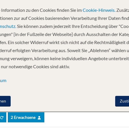
 Information zu den Cookies finden Sie im
Cookie-Hinweis.
Zusätz
tionen zur auf Cookies basierenden Verarbeitung Ihrer Daten find
nschutz.
Sie können zudem jederzeit Ihre Entscheidung über "Coo
bel, mit individuell regulierbarer Klimaanlage, Dusche/WC, SAT-TV, Tele
lungen" [in der Fußzeile der Webseite] durch Ausschalten der Kat
e-Kabinen auf dem Oberdeckverfügen über einen französischen Balkon, di
en. Ein solcher Widerruf wirkt sich nicht auf die Rechtmäßigkeit d
itteldeck haben nicht zu öffnende, grosse Panaromafenster. Sie bieten
d ca. 11 m² gross, haben nicht zu öffnende Aussichtsfenster und sind al
erruf erfolgten Verarbeitung aus. Soweit Sie „Ablehnen“ wählen 
Bar, Souvenir-Shop, Sonnendeck mit Sonnensegel, Schach, Liegestühlen,
ung verweigern, können keine individuellen Angebote unterbreit
latz. Lassen Sie sich vom freundlichen Personal verwöhnen. Auf dem Spei
 nur notwendige Cookies sind aktiv.
Reiseroute. Bordprogramm Themenabende, Quizveranstaltungen, Bingo (je
benfalls zu Ihrer Verfügung. Leben an Bord Die Atmosphäre an Bord ist 
sum
hwerk für die Landgänge mitzunehmen. Zum Abendessen ist gepflegte Klei
rung ist Euro. Sie können am Ende der Kreuzfahrt Ihre Rechnung sowie 
 bezahlen. Internet: W-LAN gegen Gebühr.
nen
Zust
2 Erwachsene