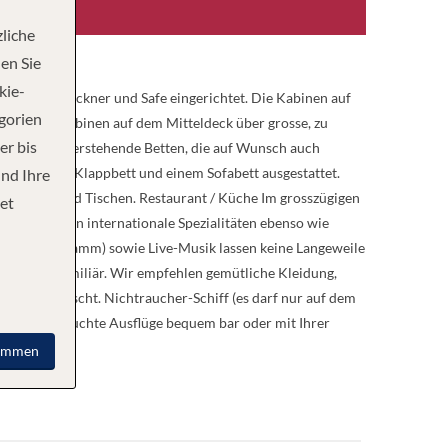
liche
en Sie
kie-
fon, Haartrockner und Safe eingerichtet. Die Kabinen auf
egorien
e Deluxe-Kabinen auf dem Mitteldeck über grosse, zu
er bis
 nebeneinanderstehende Betten, die auf Wunsch auch
le mit einem Klappbett und einem Sofabett ausgestattet.
und Ihre
 Stühlen und Tischen. Restaurant / Küche Im grosszügigen
et
seplan stehen internationale Spezialitäten ebenso wie
 nach Programm) sowie Live-Musik lassen keine Langeweile
herzlich-familiär. Wir empfehlen gemütliche Kleidung,
dung erwünscht. Nichtraucher-Schiff (es darf nur auf dem
an Bord gebuchte Ausflüge bequem bar oder mit Ihrer
immen