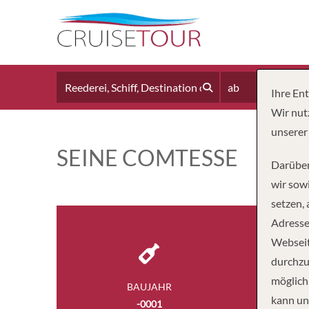
ab
Ihre En
Wir nut
unserer
SEINE COMTESSE
Darüber
wir sowi
setzen,
Adresse
Webseit
durchzu
möglich
BAUJAHR
kann un
-0001