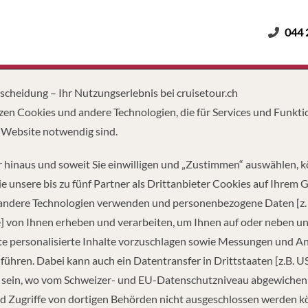
044 
Erwachsene
Kinder
Dauer
tscheidung – Ihr Nutzungserlebnis bei cruisetour.ch
zen Cookies und andere Technologien, die für Services und Funkti
 Website notwendig sind.
 hinaus und soweit Sie einwilligen und „Zustimmen“ auswählen, 
e unsere bis zu fünf Partner als Drittanbieter Cookies auf Ihrem 
 andere Technologien verwenden und personenbezogene Daten [z. 
] von Ihnen erheben und verarbeiten, um Ihnen auf oder neben u
e personalisierte Inhalte vorzuschlagen sowie Messungen und A
führen. Dabei kann auch ein Datentransfer in Drittstaaten [z.B. U
 sein, wo vom Schweizer- und EU-Datenschutzniveau abgewiche
d Zugriffe von dortigen Behörden nicht ausgeschlossen werden k