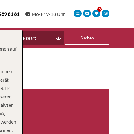
289 81 81
Mo-Fr 9-18 Uhr
DE
Reiseart
Suchen
onen auf
können
Gerät
B. IP-
nserer
nalysen
SA]
n werden
önnen.