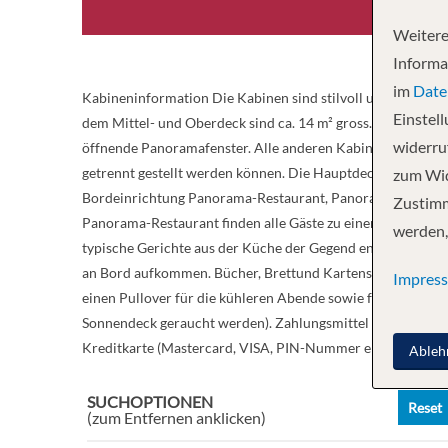
Weitere
Informa
im
Date
Kabineninformation Die Kabinen sind stilvoll und komforta
Einstel
dem Mittel- und Oberdeck sind ca. 14 m² gross. Die Delux
widerruf
öffnende Panoramafenster. Alle anderen Kabinen auf dem M
getrennt gestellt werden können. Die Hauptdeck Kabinen sin
zum Wid
Bordeinrichtung Panorama-Restaurant, Panorama-Salon mit 
Zustimm
Panorama-Restaurant finden alle Gäste zu einer Tischzeit P
werden,
typische Gerichte aus der Küche der Gegend entlang der 
an Bord aufkommen. Bücher, Brettund Kartenspiele stehen e
Impres
einen Pullover für die kühleren Abende sowie festes Schu
Sonnendeck geraucht werden). Zahlungsmittel Die Bordwäh
Kreditkarte (Mastercard, VISA, PIN-Nummer erforderlich)
Ableh
SUCHOPTIONEN
Reset
(zum Entfernen anklicken)