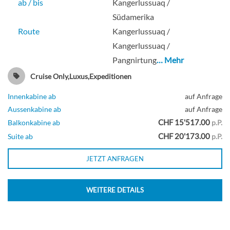
Veranda Suite -[V3]
ab / bis
Kangerlussuaq /
Südamerika
Deck 5
Route
Kangerlussuaq /
Kangerlussuaq /
Pangnirtung
… Mehr
Balkonkabine
Cruise Only,Luxus,Expeditionen
Innenkabine ab
auf Anfrage
Aussenkabine ab
auf Anfrage
Veranda Suite-[V4]
CHF 15'517.00
Balkonkabine ab
p.P.
CHF 20'173.00
Suite ab
p.P.
Deck 7
JETZT ANFRAGEN
Balkonkabine
WEITERE DETAILS
Wintergarden Suite-[WG]