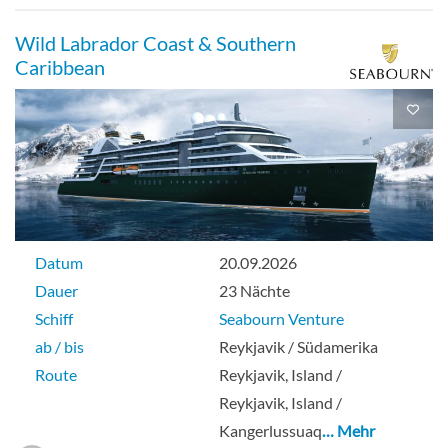
Deck 7
Wild Labrador Coast & Southern
Caribbean
Suite
Datum
20.09.2026
Dauer
23 Nächte
Schiff
Seabourn Venture
ab / bis
Reykjavik / Südamerika
Route
Reykjavik, Island /
Reykjavik, Island /
Kangerlussuaq
… Mehr