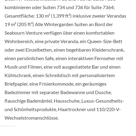
kombinieren oder Suiten 734 und 736 für Suite 7364;
Penthouse Suite-[PH]
Gesamtfläche: 130 m² (1.399 ft²) inklusive zweier Verandas
19 m² (205 ft²) Alle Wintergarden Suiten an Bord der
Deck 7
Seabourn Venture verfügen über einen komfortablen
Wohnbereich, eine private Veranda, ein Queen-Size-Bett
Suite
oder zwei Einzelbetten, einen begehbaren Kleiderschrank,
einen persönlichen Safe, einen interaktiven Fernseher mit
Musik und Filmen, eine voll ausgestattete Bar und einen
Kühlschrank, einen Schreibtisch mit personalisiertem
Signature Suite-[SS]
Briefpapier, eine Frisierkommode, ein geräumiges
Badezimmer mit separater Badewanne und Dusche,
Deck 8
flauschige Bademäntel, Hausschuhe, Luxus-Gesundheits-
und Schönheitsprodukte, Haartrockner und 110/220-V-
Suite
Wechselstromanschlüsse.