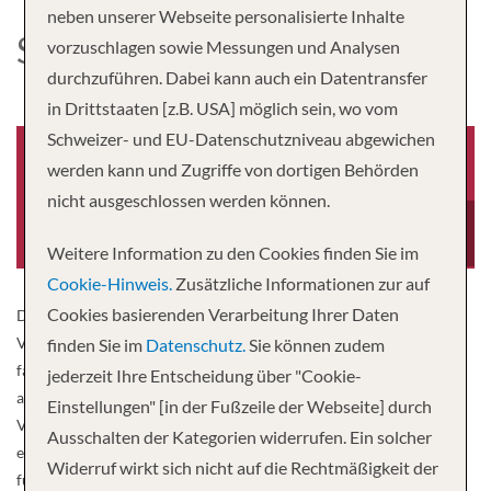
neben unserer Webseite personalisierte Inhalte
SEABOURN VENTURE
vorzuschlagen sowie Messungen und Analysen
durchzuführen. Dabei kann auch ein Datentransfer
in Drittstaaten [z.B. USA] möglich sein, wo vom
Schweizer- und EU-Datenschutzniveau abgewichen
werden kann und Zugriffe von dortigen Behörden
nicht ausgeschlossen werden können.
Baujahr
Besatzung
2021
120
Weitere Information zu den Cookies finden Sie im
Cookie-Hinweis.
Zusätzliche Informationen zur auf
Cookies basierenden Verarbeitung Ihrer Daten
Das ultra-luxuriöse Expeditionsschiff von Seabourn, die Seabourn
Venture, würdigt die abgelegenen Reiseziele mit einem
finden Sie im
Datenschutz.
Sie können zudem
fantastischten Ausflugsprogramm. Es erwarten Sie
jederzeit Ihre Entscheidung über "Cookie-
außergewöhnliche Orte, die es zu erkunden gilt. Die Seabourn
Einstellungen" [in der Fußzeile der Webseite] durch
Venture soll im Dezember 2021 vom Stapel laufen. Der Stapellauf
Ausschalten der Kategorien widerrufen. Ein solcher
eines Schwesterschiffs ist für 2022 geplant. Beide Schiffe werden
Widerruf wirkt sich nicht auf die Rechtmäßigkeit der
für verschiedene Umgebungen gemäß den PC6-Polar-Class-