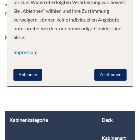
bis zum Widerruf erfolgten Verarbeitung aus. Soweit
now also offer you the option to dine on the Lido Deck at a time of
Sie „Ablehnen“ wählen und Ihre Zustimmung
your preference and enjoy our flexible bistro menu selection.
verweigern, können keine individuellen Angebote
unterbreitet werden, nur notwendige Cookies sind
Kabine
aktiv.
Impressum
Ablehnen
Zustimmen
Kabinenkategorie
Deck
Kabinenart