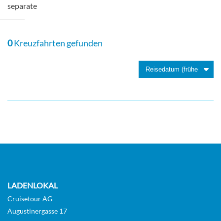
Aussenkabine
separate
0
Kreuzfahrten gefunden
Superior Single Cabin Outside-[F]
Aussenkabine
LADENLOKAL
Cruisetour AG
Augustinergasse 17