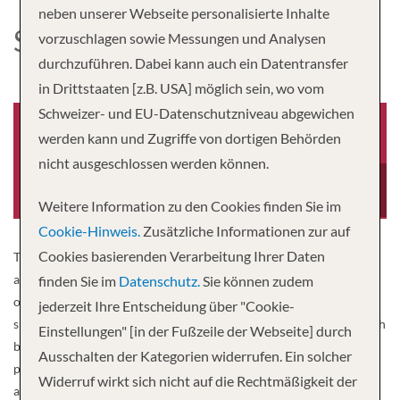
neben unserer Webseite personalisierte Inhalte
SEA CLOUD SPIRIT
vorzuschlagen sowie Messungen und Analysen
durchzuführen. Dabei kann auch ein Datentransfer
in Drittstaaten [z.B. USA] möglich sein, wo vom
Schweizer- und EU-Datenschutzniveau abgewichen
werden kann und Zugriffe von dortigen Behörden
nicht ausgeschlossen werden können.
Baujahr
Länge
2019
452 fuss
Weitere Information zu den Cookies finden Sie im
Cookie-Hinweis.
Zusätzliche Informationen zur auf
Cookies basierenden Verarbeitung Ihrer Daten
The new SEA CLOUD SPIRIT combines a romantic windjammer
atmosphere and the most modern comforts. With her clear, classic
finden Sie im
Datenschutz.
Sie können zudem
outline, she follows the role model of her two elegant windjammer
jederzeit Ihre Entscheidung über "Cookie-
sisters. New in this concept are the generous number of cabins with
Einstellungen" [in der Fußzeile der Webseite] durch
balconies, the extensive sun deck with sunbeds, a gym with
Ausschalten der Kategorien widerrufen. Ein solcher
panoramic views and the exclusive spa and wellness area. In
Widerruf wirkt sich nicht auf die Rechtmäßigkeit der
addition to the „Fine Dining“ evening menu in the restaurant, we