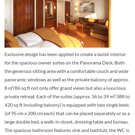
Aussenkabine
Exclusive design has been applied to create a lavish interior
Deluxe Cabin Outside-[D]
for the spacious owner suites on the Panorama Deck. Both
the generous sitting area with a comfortable couch and wide
panoramic windows as well as the private balcony of approx.
Aussenkabine
8 m²/86 sq ft not only offer grand views but also a luxurious
private retreat. Each of the suites (approx. 36 to 39 m²/388 to
420 sq ft including balcony) is equipped with two single beds
Superior Cabin Outside-[E]
(of 95 cm x 200 cm each) that can be placed separately or as a
large double bed, a walk-in closet, dressing table and bureau.
The spacious bathroom features sink and bathtub; the WC is