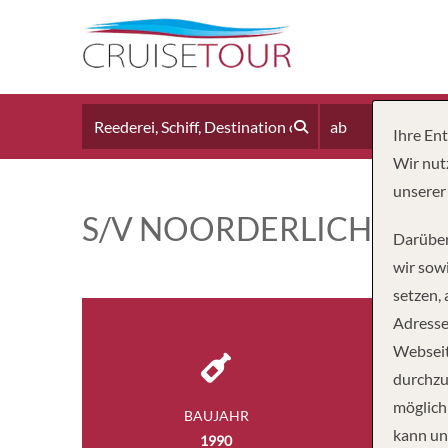
ab
Ihre En
Wir nut
unserer
S/V NOORDERLICHT
Darüber
wir sowi
setzen,
Adresse
Webseit
durchzu
möglich
BAUJAHR
BESA
kann un
1990
5