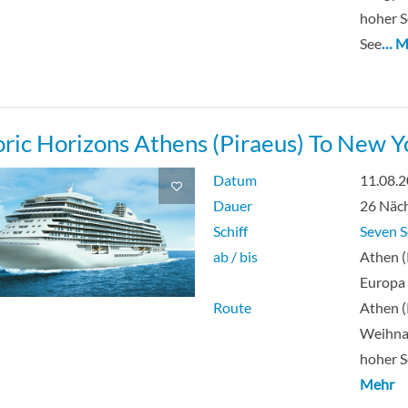
hoher S
See
… M
oric Horizons Athens (Piraeus) To New Y
Datum
11.08.
Dauer
26 Näc
Schiff
Seven S
ab / bis
Athen (
Europa
Route
Athen (
Weihna
hoher S
Mehr