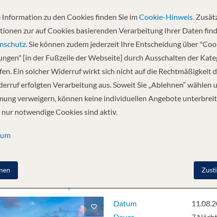
 Information zu den Cookies finden Sie im
Cookie-Hinweis.
Zusätz
tionen zur auf Cookies basierenden Verarbeitung Ihrer Daten find
nschutz.
Sie können zudem jederzeit Ihre Entscheidung über "Coo
, Germany as a three-masted schooner. For most of her existence she serve
lungen" [in der Fußzeile der Webseite] durch Ausschalten der Kat
oroughly, under the rules of “Register Holland”.
en. Ein solcher Widerruf wirkt sich nicht auf die Rechtmäßigkeit d
erruf erfolgten Verarbeitung aus. Soweit Sie „Ablehnen“ wählen 
2 Erwachsene
ung verweigern, können keine individuellen Angebote unterbreit
 nur notwendige Cookies sind aktiv.
Kreuzfahrten gefunden
sum
1
2
nen
Zust
ka ab Seattle, WA
Datum
11.08.
Dauer
7 Näch