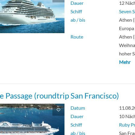
Dauer
12 Näc
Schiff
Seven S
ab / bis
Athen (
Europa
Route
Athen (
Weihna
hoher S
Mehr
de Passage (roundtrip San Francisco)
Datum
11.08.
Dauer
10 Näc
Schiff
Ruby Pr
ab / bis
San Fra