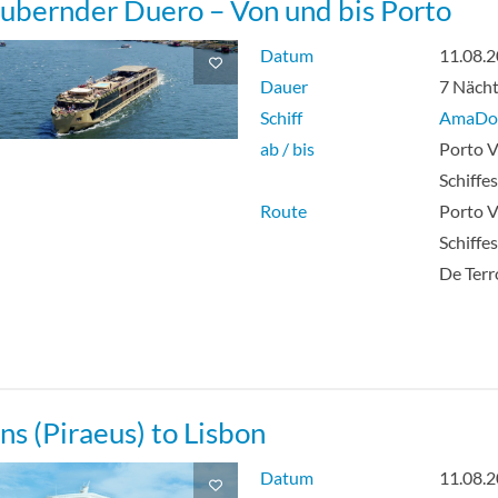
ubernder Duero – Von und bis Porto
Datum
11.08.
Dauer
7 Näch
Schiff
AmaDo
ab / bis
Porto V
Schiffe
Route
Porto V
Schiffe
De Ter
ns (Piraeus) to Lisbon
Datum
11.08.