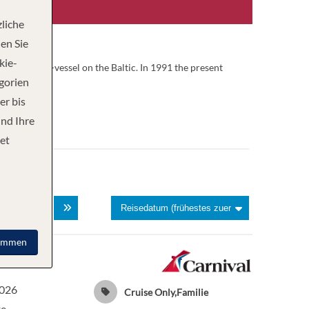
liche
en Sie
kie-
d as a light-vessel on the Baltic. In 1991 the present
egorien
er bis
und Ihre
et
3
immen
2026
Cruise Only,Familie
te