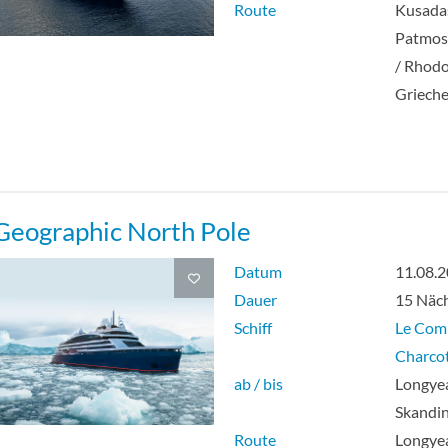
Route
Kusadas
Patmos
/ Rhodo
Griech
Geographic North Pole
Datum
11.08.
Dauer
15 Näc
Schiff
Le Co
Charco
ab / bis
Longye
Skandi
Route
Longyea