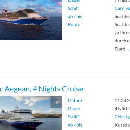
Schiff
Carnival
ab / bis
Seattle
Route
Seattle
zu Ihrem
durch d
Fjord
…
ic Aegean, 4 Nights Cruise
Datum
11.08.
Dauer
4 Näch
Schiff
Celesty
ab / bis
Kusadas