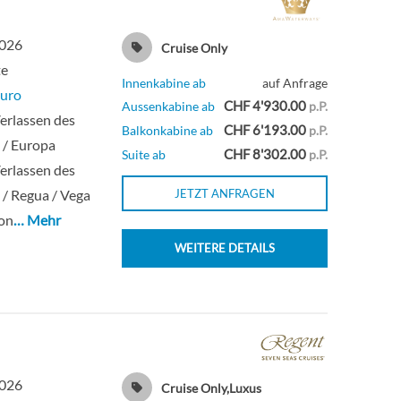
2026
Cruise Only
te
Innenkabine ab
auf Anfrage
uro
CHF 4'930.00
Aussenkabine ab
p.P.
erlassen des
CHF 6'193.00
Balkonkabine ab
p.P.
s / Europa
CHF 8'302.00
Suite ab
p.P.
erlassen des
s / Regua / Vega
JETZT ANFRAGEN
ron
… Mehr
WEITERE DETAILS
2026
Cruise Only,Luxus