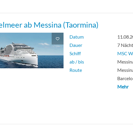
elmeer ab Messina (Taormina)
Datum
11.08.
Dauer
7 Näch
Schiff
MSC Wo
ab / bis
Messina
Route
Messina
Barcelo
Mehr