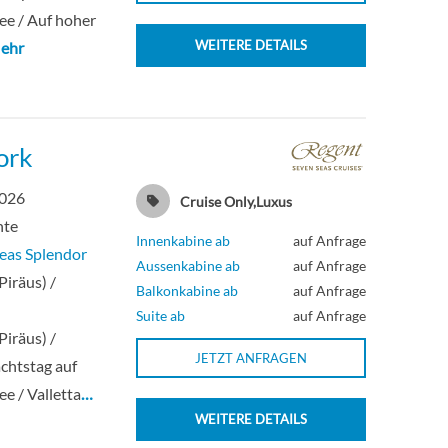
ee / Auf hoher
WEITERE DETAILS
ehr
ork
2026
Cruise Only,Luxus
hte
Innenkabine ab
auf Anfrage
eas Splendor
Aussenkabine ab
auf Anfrage
Piräus) /
Balkonkabine ab
auf Anfrage
Suite ab
auf Anfrage
Piräus) /
JETZT ANFRAGEN
chtstag auf
ee / Valletta
…
WEITERE DETAILS