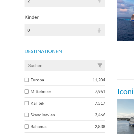
2
Kinder
0
DESTINATIONEN
Europa
11,204
Icon
Mittelmeer
7,961
Karibik
7,517
Skandinavien
3,466
Bahamas
2,838