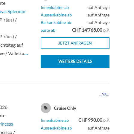
hte
Innenkabine ab
auf Anfrage
eas Splendor
Aussenkabine ab
auf Anfrage
Piräus) /
Balkonkabine ab
auf Anfrage
CHF 14'768.00
Suite ab
p.P.
Piräus) /
JETZT ANFRAGEN
chtstag auf
ee / Valletta
…
WEITERE DETAILS
2026
Cruise Only
hte
CHF 990.00
Innenkabine ab
p.P.
incess
Aussenkabine ab
auf Anfrage
ncisco /