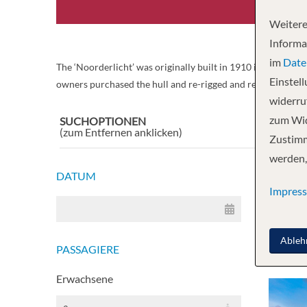
Weitere
Informa
im
Date
The ‘Noorderlicht’ was originally built in 1910 in Flensburg
Einstel
owners purchased the hull and re-rigged and refitted her th
widerruf
zum Wid
SUCHOPTIONEN
Reset
(zum Entfernen anklicken)
Zustimm
werden,
DATUM
38'779
Impres
Ableh
PASSAGIERE
Alas
Erwachsene