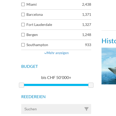
Miami
2,438
Barcelona
1,371
Fort Lauderdale
1,327
Bergen
1,248
Hist
Southampton
933
Mehr anzeigen
BUDGET
bis
CHF
50'000+
REEDEREIEN