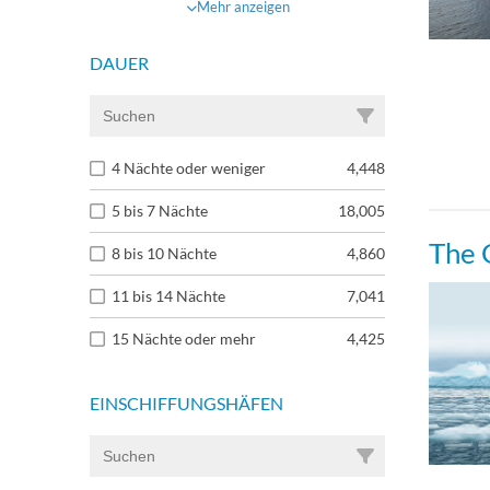
Mehr anzeigen
DAUER
4 Nächte oder weniger
4,448
5 bis 7 Nächte
18,005
The 
8 bis 10 Nächte
4,860
11 bis 14 Nächte
7,041
15 Nächte oder mehr
4,425
EINSCHIFFUNGSHÄFEN