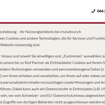
044 
Erwachsene
Kinder
Dauer
tscheidung – Ihr Nutzungserlebnis bei cruisetour.ch
zen Cookies und andere Technologien, die für Services und Funkti
 Website notwendig sind.
 hinaus und soweit Sie einwilligen und „Zustimmen“ auswählen, 
e unsere bis zu fünf Partner als Drittanbieter Cookies auf Ihrem 
 andere Technologien verwenden und personenbezogene Daten [z. 
] von Ihnen erheben und verarbeiten, um Ihnen auf oder neben u
e personalisierte Inhalte vorzuschlagen sowie Messungen und A
führen. Dabei kann auch ein Datentransfer in Drittstaaten [z.B. U
 sein, wo vom Schweizer- und EU-Datenschutzniveau abgewiche
TZUNG
TONNAGE
LÄ
d Zugriffe von dortigen Behörden nicht ausgeschlossen werden k
300
153