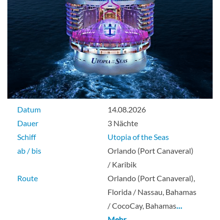
Datum
14.08.2026
Dauer
3 Nächte
Schiff
Utopia of the Seas
ab / bis
Orlando (Port Canaveral)
/ Karibik
Route
Orlando (Port Canaveral),
Florida / Nassau, Bahamas
/ CocoCay, Bahamas
…
Mehr