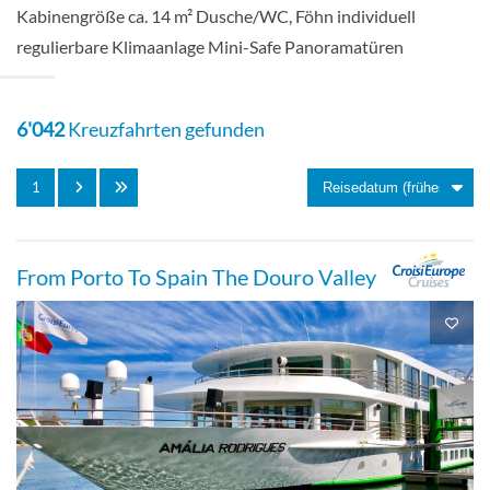
Kabinengröße ca. 14 m² Dusche/WC, Föhn individuell
regulierbare Klimaanlage Mini-Safe Panoramatüren
6'042
Kreuzfahrten gefunden
1
From Porto To Spain The Douro Valley