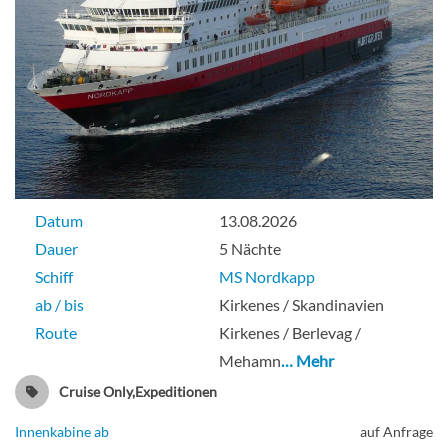
Datum
13.08.2026
Dauer
5 Nächte
Schiff
MS Nordkapp
ab / bis
Kirkenes / Skandinavien
Route
Kirkenes / Berlevag /
Mehamn
… Mehr
Cruise Only,Expeditionen
Innenkabine ab
auf Anfrage