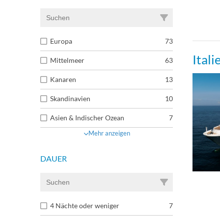
Stan
Kabin
Europa
73
Itali
Mittelmeer
63
Innen
Kanaren
13
Princ
Skandinavien
10
Asien & Indischer Ozean
7
Princ
Mehr anzeigen
Gran
DAUER
Mast
4 Nächte oder weniger
7
Pent