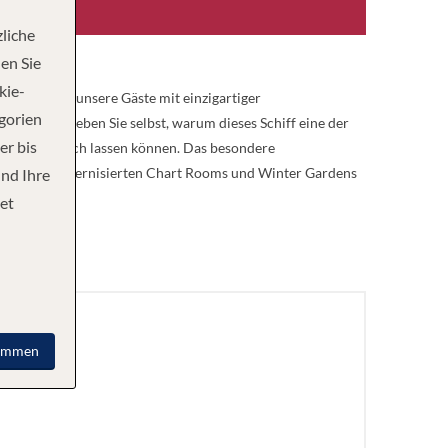
liche
en Sie
kie-
Angebot für unsere Gäste mit einzigartiger
egorien
ria und erleben Sie selbst, warum dieses Schiff eine der
er bis
tags hinter sich lassen können. Das besondere
sowie des modernisierten Chart Rooms und Winter Gardens
und Ihre
et
immen