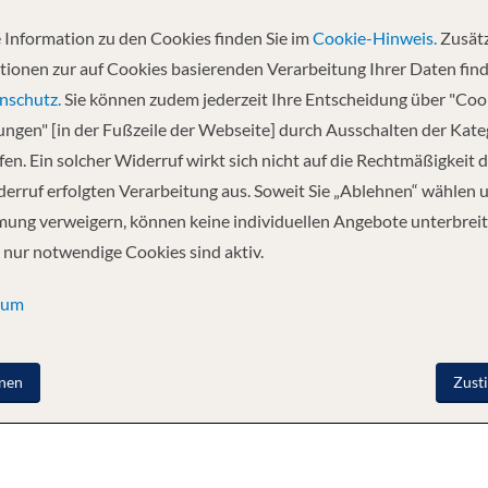
 Information zu den Cookies finden Sie im
Cookie-Hinweis.
Zusätz
tionen zur auf Cookies basierenden Verarbeitung Ihrer Daten find
nschutz.
Sie können zudem jederzeit Ihre Entscheidung über "Coo
iehungskraft aus: Hier verbinden sich Eleganz und ein bemerkenswertes 
lungen" [in der Fußzeile der Webseite] durch Ausschalten der Kat
nenlernen, die Welt zu sehen. Machen Sie eine Reise auf der Queen Victo
en. Ein solcher Widerruf wirkt sich nicht auf die Rechtmäßigkeit d
tig herzliche Atmosphäre an Bord sorgt dafür, dass Sie den Stress des All
g des Sonnendecks und die Eröffnung des „Britannia Club Restaurants“ 
erruf erfolgten Verarbeitung aus. Soweit Sie „Ablehnen“ wählen 
 perfekt zum idealen Ort für Ihren Urlaub.
ung verweigern, können keine individuellen Angebote unterbreit
 nur notwendige Cookies sind aktiv.
D GETRÄNKE
UNTERHALTUNG
FREIZEIT
sum
nen
Zust