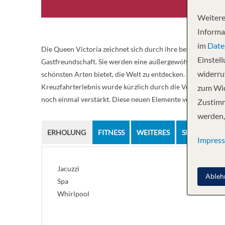
Weitere
Informa
im
Date
Die Queen Victoria zeichnet sich durch ihre besondere Anz
Einstel
Gastfreundschaft. Sie werden eine außergewöhnliche Art ken
widerruf
schönsten Arten bietet, die Welt zu entdecken. Die einzigar
Kreuzfahrterlebnis wurde kürzlich durch die Vergrößerun
zum Wid
noch einmal verstärkt. Diese neuen Elemente verbinden sich
Zustimm
werden,
ERHOLUNG
FITNESS
WEITERES
SPEISEN UN
Impres
Jacuzzi
Ableh
Spa
Whirlpool