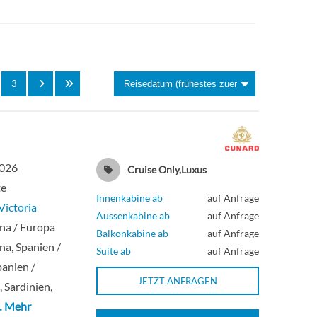
Deck 4
Aussenkabine
Deck 4
Aussenkabine
3
Deck 6
Innenkabine
Deck 1
Innenkabine
2026
Cruise Only,Luxus
Deck 1
Innenkabine
te
Innenkabine ab
auf Anfrage
ictoria
Deck 6
Innenkabine
Aussenkabine ab
auf Anfrage
na / Europa
Balkonkabine ab
auf Anfrage
na, Spanien /
Suite ab
auf Anfrage
Deck 6
Innenkabine
panien /
JETZT ANFRAGEN
, Sardinien,
Deck 6
Innenkabine
… Mehr