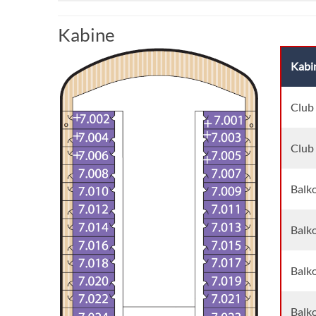
Kabine
Kabi
Club
Club
Balk
Balk
Balk
Balk