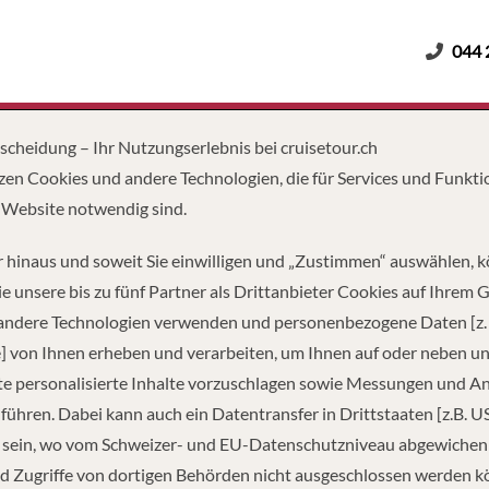
044 
Erwachsene
Kinder
Dauer
tscheidung – Ihr Nutzungserlebnis bei cruisetour.ch
zen Cookies und andere Technologien, die für Services und Funkti
 Website notwendig sind.
 hinaus und soweit Sie einwilligen und „Zustimmen“ auswählen, 
e unsere bis zu fünf Partner als Drittanbieter Cookies auf Ihrem 
 andere Technologien verwenden und personenbezogene Daten [z. 
] von Ihnen erheben und verarbeiten, um Ihnen auf oder neben u
e personalisierte Inhalte vorzuschlagen sowie Messungen und A
führen. Dabei kann auch ein Datentransfer in Drittstaaten [z.B. U
 sein, wo vom Schweizer- und EU-Datenschutzniveau abgewiche
TZUNG
TONNAGE
LÄ
d Zugriffe von dortigen Behörden nicht ausgeschlossen werden k
1
90,000
964