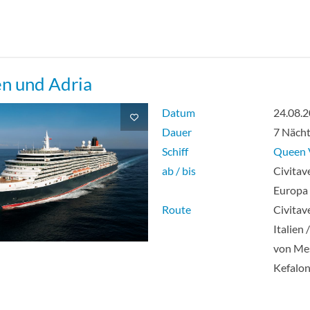
dard Innenkabine-[IF]
e mit Meerblick für eine Person-[KC]
en und Adria
kabine für eine Person-[LC]
Datum
24.08.
Dauer
7 Näch
ess Suite Suite-[P1]
Schiff
Queen V
ab / bis
Civitav
ess Suite Suite-[P2]
Europa
Route
Civitav
d Suite-[Q1]
Italien 
von Mes
er Suite-[Q2]
Kefalon
house Suite-[Q3]