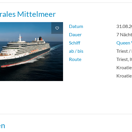
rales Mittelmeer
house Suite-[Q4]
Datum
31.08.
ns Suite-[Q5]
Dauer
7 Näch
Schiff
Queen V
ns Suite-[Q6]
ab / bis
Triest 
Route
Triest, 
Kroatie
Kroati
en