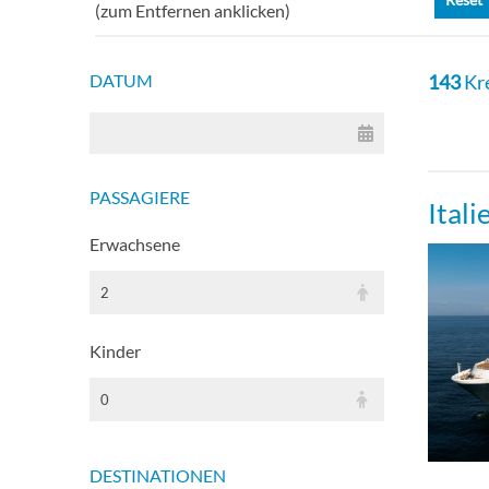
(zum Entfernen anklicken)
Kabin
Kabin
DATUM
143
Kr
Delu
PASSAGIERE
Delu
Ital
Erwachsene
Delu
2
Stan
Kinder
Stan
0
Stan
DESTINATIONEN