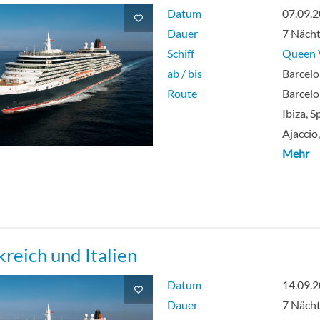
Datum
07.09.
Dauer
7 Näch
Schiff
Queen V
ab / bis
Barcelo
Route
Barcelo
Ibiza, S
Ajaccio
Mehr
kreich und Italien
Datum
14.09.
Dauer
7 Näch