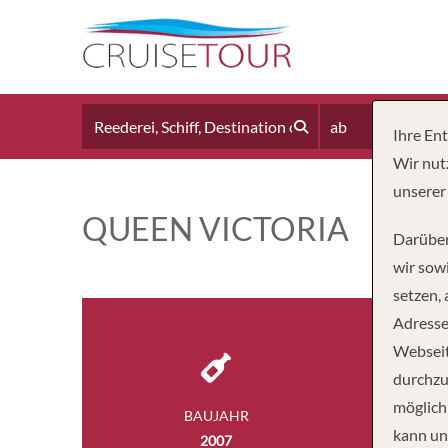
ab
Ihre En
Wir nut
unserer
QUEEN VICTORIA
Darüber
wir sowi
setzen,
Adresse
Webseit
durchzu
möglich
BAUJAHR
BESA
kann un
2007
98