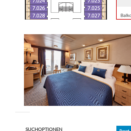
Balk
Balk
Balk
Balk
Meer
Meer
Meer
SUCHOPTIONEN
Reset