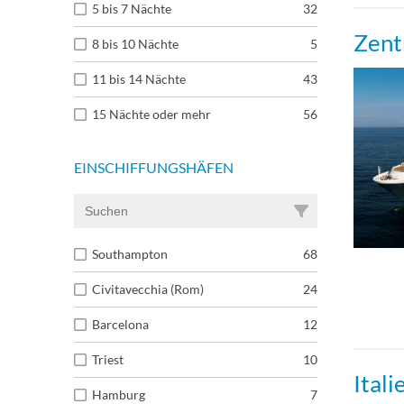
5 bis 7 Nächte
32
Zent
Pent
8 bis 10 Nächte
5
11 bis 14 Nächte
43
Quee
15 Nächte oder mehr
56
Quee
EINSCHIFFUNGSHÄFEN
Southampton
68
Civitavecchia (Rom)
24
Barcelona
12
Triest
10
Itali
Hamburg
7