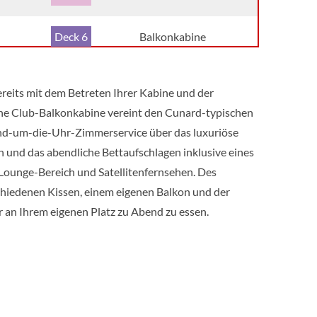
Deck 6
Balkonkabine
Deck 4
Balkonkabine
reits mit dem Betreten Ihrer Kabine und der
 Eine Club-Balkonkabine vereint den Cunard-typischen
Deck 5
Balkonkabine
und-um-die-Uhr-Zimmerservice über das luxuriöse
 und das abendliche Bettaufschlagen inklusive eines
Deck 5
Balkonkabine
Lounge-Bereich und Satellitenfernsehen. Des
schiedenen Kissen, einem eigenen Balkon und der
Deck 1
Aussenkabine
 an Ihrem eigenen Platz zu Abend zu essen.
Deck 1
Aussenkabine
Deck 1
Aussenkabine