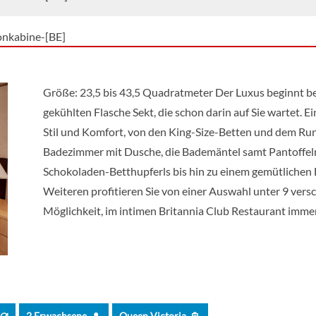
onkabine-[BE]
onkabine-[BF]
Größe: 23,5 bis 43,5 Quadratmeter Der Luxus beginnt be
gekühlten Flasche Sekt, die schon darin auf Sie wartet.
onkabine – Aussicht eingeschränkt-[CA]
Stil und Komfort, von den King-Size-Betten und dem R
Badezimmer mit Dusche, die Bademäntel samt Pantoffeln
onkabine – Aussicht eingeschränkt-[CB]
Schokoladen-Betthupferls bis hin zu einem gemütlichen 
Weiteren profitieren Sie von einer Auswahl unter 9 ver
blickkabine-[EB]
Möglichkeit, im intimen Britannia Club Restaurant immer
blickkabine-[EC]
blickkabine-[EF]
2 Erwachsene
Queen Victoria