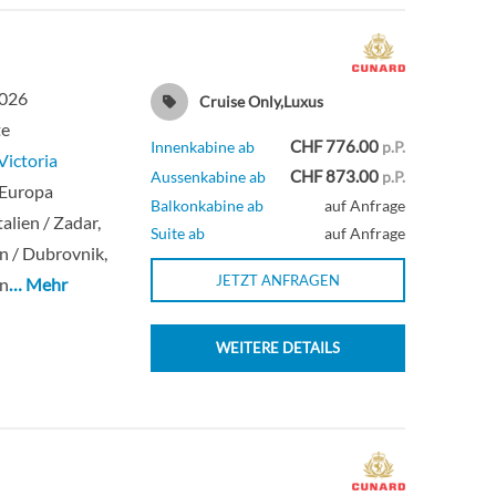
Deck 7
Suite
2026
Cruise Only,Luxus
Deck 5
Suite
te
CHF 776.00
Innenkabine ab
p.P.
ictoria
Deck 7
Suite
CHF 873.00
Aussenkabine ab
p.P.
/ Europa
Balkonkabine ab
auf Anfrage
Italien / Zadar,
Suite ab
auf Anfrage
n / Dubrovnik,
JETZT ANFRAGEN
en
… Mehr
WEITERE DETAILS