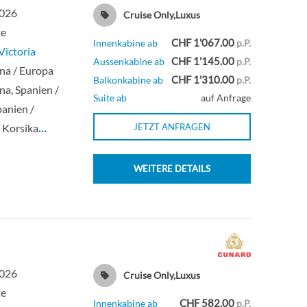
2026
Cruise Only,Luxus
te
CHF 1'067.00
Innenkabine ab
p.P.
ictoria
CHF 1'145.00
Aussenkabine ab
p.P.
na / Europa
CHF 1'310.00
Balkonkabine ab
p.P.
na, Spanien /
Suite ab
auf Anfrage
panien /
, Korsika
…
JETZT ANFRAGEN
WEITERE DETAILS
2026
Cruise Only,Luxus
te
CHF 582.00
Innenkabine ab
p.P.