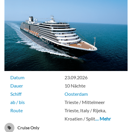
Datum
23.09.2026
Dauer
10 Nächte
Schiff
Oosterdam
ab / bis
Trieste / Mittelmeer
Route
Trieste, Italy / Rijeka,
Kroatien / Split
… Mehr
Cruise Only