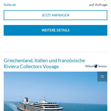
Suite ab
auf Anfrage
Aussenkabine
JETZT ANFRAGEN
WEITERE DETAILS
Große / Standard-Innenkabine-[I]
Steuerdeck
Griechenland, Italien und französische
Innenkabine
Riviera Collectors Voyage
Große Innenkabine-[J]
Hauptdeck