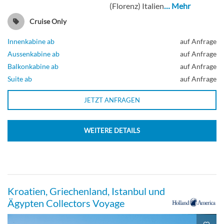
(Florenz) Italien
… Mehr
Obere Promenade
Cruise Only
Innenkabine ab
auf Anfrage
Balkonkabine
Aussenkabine ab
auf Anfrage
Balkonkabine ab
auf Anfrage
Suite ab
auf Anfrage
Veranda Kabine-[VD]
JETZT ANFRAGEN
Deck Rotterdam
WEITERE DETAILS
Balkonkabine
Kroatien, Griechenland, Istanbul und
Veranda Kabine-[VE]
Ägypten Collectors Voyage