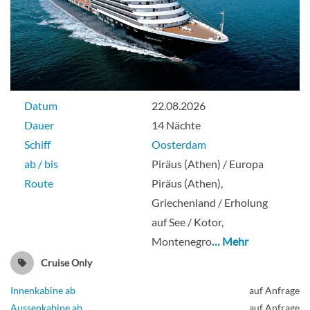
Innenkabine
Große / Standard-Innenkabine-[K]
Datum
22.08.2026
Obere Promenade
Dauer
14 Nächte
Schiff
Oosterdam
Innenkabine
ab / bis
Piräus (Athen) / Europa
Route
Piräus (Athen),
Griechenland / Erholung
auf See / Kotor,
Standard Innenkabinen-[L]
Montenegro
… Mehr
Obere Promenade
Cruise Only
Innenkabine ab
auf Anfrage
Innenkabine
Aussenkabine ab
auf Anfrage