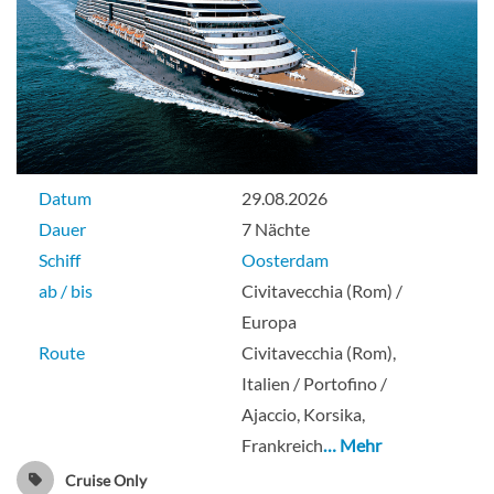
Standard Innenkabinen-[N]
Obere Promenade
Datum
29.08.2026
Innenkabine
Dauer
7 Nächte
Schiff
Oosterdam
ab / bis
Civitavecchia (Rom) /
Pinnacle Suite-[PS]
Europa
Route
Civitavecchia (Rom),
Deck Rotterdam
Italien / Portofino /
Ajaccio, Korsika,
Suite
Frankreich
… Mehr
Cruise Only