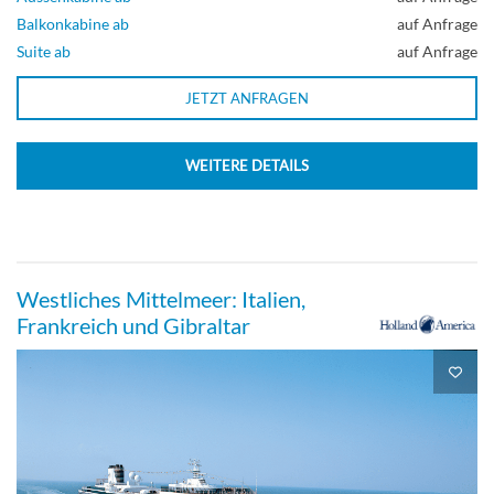
Balkonkabine ab
auf Anfrage
Suite ab
auf Anfrage
Standard Innenkabinen-[M]
JETZT ANFRAGEN
Deck Rotterdam
WEITERE DETAILS
Innenkabine
Westliches Mittelmeer: Italien,
Frankreich und Gibraltar
Große / Standard-Innenkabine-[MM]
Steuerdeck
Innenkabine