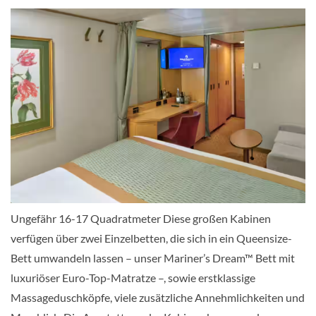
Aussenkabine
Große Kabine mit Meerblick-[DD]
Hauptdeck
Aussenkabine
Ungefähr 16-17 Quadratmeter Diese großen Kabinen
Große Kabine mit Meerblick-[E]
verfügen über zwei Einzelbetten, die sich in ein Queensize-
Bett umwandeln lassen – unser Mariner’s Dream™ Bett mit
Hauptdeck
luxuriöser Euro-Top-Matratze –, sowie erstklassige
Massageduschköpfe, viele zusätzliche Annehmlichkeiten und
Aussenkabine