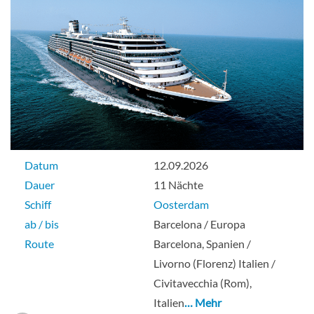
Neptune Suite-[SC]
Deck Rotterdam
Suite
Datum
12.09.2026
Signature Suite-[SS]
Dauer
11 Nächte
Schiff
Oosterdam
Obere Veranda
ab / bis
Barcelona / Europa
Route
Barcelona, Spanien /
Suite
Livorno (Florenz) Italien /
Civitavecchia (Rom),
Italien
… Mehr