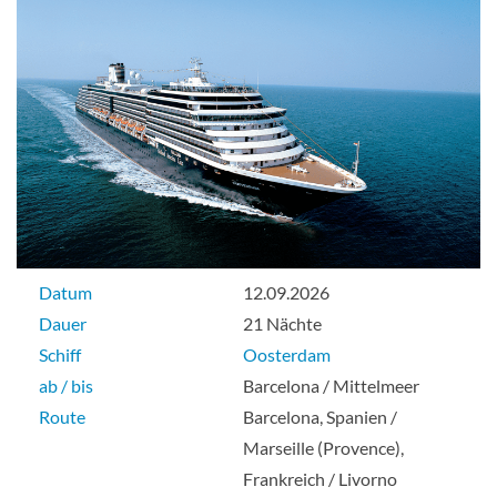
Obere Promenade
Balkonkabine
Veranda Kabine-[VB]
Obere Promenade
Datum
12.09.2026
Dauer
21 Nächte
Balkonkabine
Schiff
Oosterdam
ab / bis
Barcelona / Mittelmeer
Route
Barcelona, Spanien /
Marseille (Provence),
Veranda Kabine-[VC]
Frankreich / Livorno