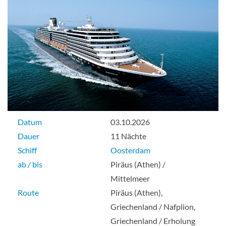
Datum
03.10.2026
Dauer
11 Nächte
Schiff
Oosterdam
ab / bis
Piräus (Athen) /
Mittelmeer
Route
Piräus (Athen),
Griechenland / Nafplion,
Griechenland / Erholung