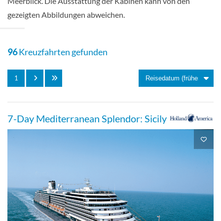
Meerblick. Die Ausstattung der Kabinen kann von den
gezeigten Abbildungen abweichen.
Große Kabine mit Meerblick-[F]
96
Kreuzfahrten gefunden
Hauptdeck
1
Aussenkabine
7-Day Mediterranean Splendor: Sicily
Große Kabine mit Meerblick (teilweise
eingeschränkte Sicht)-[G]
Obere Promenade
Aussenkabine