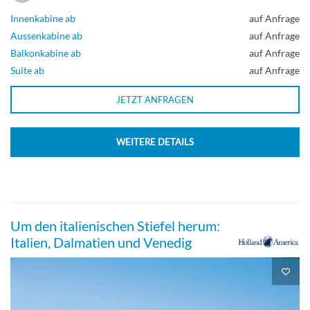
Innenkabine ab
auf Anfrage
Neptune Suite-[SA]
Aussenkabine ab
auf Anfrage
Balkonkabine ab
auf Anfrage
Suite ab
auf Anfrage
Deck Rotterdam
JETZT ANFRAGEN
Suite
WEITERE DETAILS
Neptune Suite-[SB]
Obere Promenade
Um den italienischen Stiefel herum:
Italien, Dalmatien und Venedig
Suite