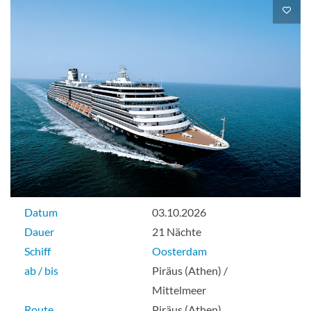
Datum
03.10.2026
Dauer
21 Nächte
Schiff
Oosterdam
ab / bis
Piräus (Athen) /
Mittelmeer
Route
Piräus (Athen),