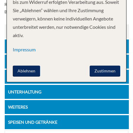
bis zum Widerruf erfolgten Verarbeitung aus. Soweit
Rahmen des Erlebnisses EXC Port to Table erweitern und sich über
Sie „Ablehnen“ wählen und Ihre Zustimmung
BBC Earth Experiences freuen.
verweigern, können keine individuellen Angebote
unterbreitet werden, nur notwendige Cookies sind
TECHNIK
aktiv.
ERHOLUNG
Impressum
FITNESS
Ablehnen
Zustimmen
FREIZEIT
UNTERHALTUNG
WEITERES
SPEISEN UND GETRÄNKE