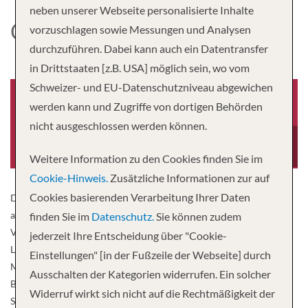
neben unserer Webseite personalisierte Inhalte
OOSTERDAM
vorzuschlagen sowie Messungen und Analysen
durchzuführen. Dabei kann auch ein Datentransfer
in Drittstaaten [z.B. USA] möglich sein, wo vom
Schweizer- und EU-Datenschutzniveau abgewichen
werden kann und Zugriffe von dortigen Behörden
nicht ausgeschlossen werden können.
Baujahr
Besatzung
2003
812
Weitere Information zu den Cookies finden Sie im
Cookie-Hinweis.
Zusätzliche Informationen zur auf
Cookies basierenden Verarbeitung Ihrer Daten
Die Oosterdam, das erste Schiff der Vista-Klasse, kam erst kürzlich
aus den Trockendocks und bietet eine Reihe von fantastischen
finden Sie im
Datenschutz.
Sie können zudem
Verbesserungen, darunter vollständig renovierte Suiten, eine neue
jederzeit Ihre Entscheidung über "Cookie-
Lounge, neu gestaltete Speisesäle und Veranstaltungsräume wie
Einstellungen" [in der Fußzeile der Webseite] durch
Music Walk™ mit Lincoln Center Stage, B.B. King’s Blues Club und
Ausschalten der Kategorien widerrufen. Ein solcher
Billboard Onboard. Gäste können zwischen vielen vorzüglichen
Widerruf wirkt sich nicht auf die Rechtmäßigkeit der
Spezialitätenrestaurant wählen, ihre kulinarischen Fähigkeiten im