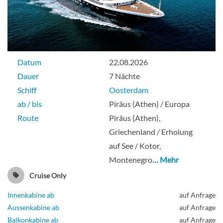
Große Kabine mit Meerblick
(vollkommen eingeschränkte Sicht)-[H]
Datum
22.08.2026
Dauer
7 Nächte
Obere Promenade
Schiff
Oosterdam
ab / bis
Piräus (Athen) / Europa
Aussenkabine
Route
Piräus (Athen),
Griechenland / Erholung
auf See / Kotor,
Montenegro
… Mehr
Große Kabine mit Meerblick
Cruise Only
(vollkommen eingeschränkte Sicht)-[HH]
Innenkabine ab
auf Anfrage
Aussenkabine ab
auf Anfrage
Obere Promenade
Balkonkabine ab
auf Anfrage