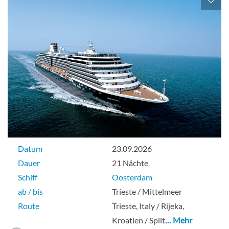
Obere Promenade
Balkonkabine
Veranda Kabine-[VF]
Obere Promenade
Balkonkabine
Datum
23.09.2026
Dauer
21 Nächte
Schiff
Oosterdam
ab / bis
Trieste / Mittelmeer
Veranda Kabine-[VH]
Route
Trieste, Italy / Rijeka,
Kroatien / Split
… Mehr
Obere Promenade