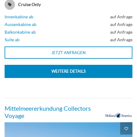
Signature Suite-[SY]
Cruise Only
Innenkabine ab
auf Anfrage
Steuerdeck
Aussenkabine ab
auf Anfrage
Balkonkabine ab
auf Anfrage
Suite
Suite ab
auf Anfrage
JETZT ANFRAGEN
Signature Suite-[SZ]
WEITERE DETAILS
Steuerdeck
Suite
Mittelmeererkundung Collectors
Voyage
Veranda Kabine-[VA]