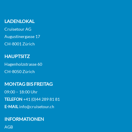
Suite
LADENLOKAL
Suite
Cruisetour AG
Augustinergasse 17
CH-8001 Zürich
Suite
HAUPTSITZ
Hagenholzstrasse 60
CH-8050 Zürich
MONTAG BIS FREITAG
Balkonkabine
09:00 – 18:00 Uhr
TELEFON
+41 (0)44 289 81 81
E-MAIL
info@cruisetour.ch
Balkonkabine
INFORMATIONEN
AGB