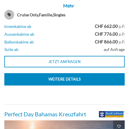
Mehr
Suite
Cruise Only,Familie,Singles
CHF 662.00
Innenkabine ab
p.P.
CHF 776.00
Aussenkabine ab
p.P.
Connecting Oceanview Balcony-[CB]
CHF 866.00
Balkonkabine ab
p.P.
Suite ab
auf Anfrage
Deck 6
JETZT ANFRAGEN
Balkonkabine
WEITERE DETAILS
Connecting Inside Cabin-[CI]
Perfect Day Bahamas Kreuzfahrt
Deck 3