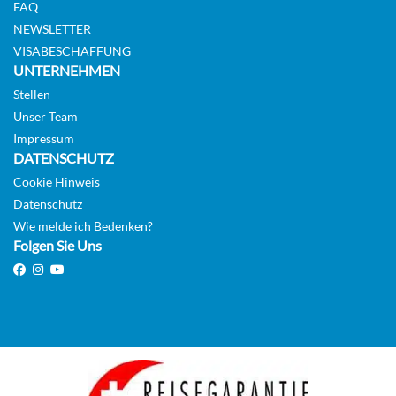
FAQ
Verbindungskabine mit Balkon-[XN]
NEWSLETTER
VISABESCHAFFUNG
UNTERNEHMEN
Stellen
Balkonkabine
Unser Team
Impressum
DATENSCHUTZ
Cookie Hinweis
Ocean View Balcony Quad Gty-[XQ]
Datenschutz
Wie melde ich Bedenken?
Folgen Sie Uns
Balkonkabine
Kabine mit Meerblick