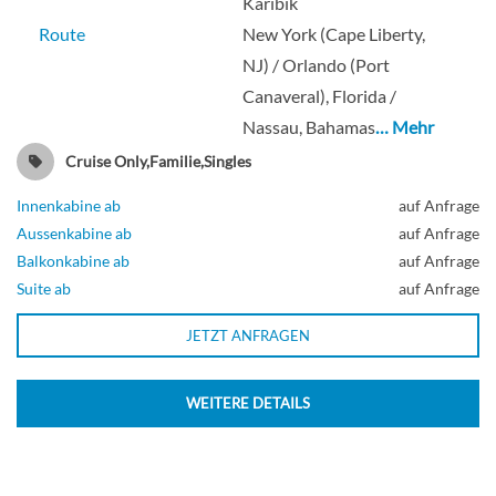
Karibik
Route
New York (Cape Liberty,
Aussenkabine
NJ) / Orlando (Port
Canaveral), Florida /
Nassau, Bahamas
… Mehr
Panoramic Ocean View Stateroom-[1L]
Cruise Only,Familie,Singles
Innenkabine ab
auf Anfrage
Deck 14
Aussenkabine ab
auf Anfrage
Balkonkabine ab
auf Anfrage
Aussenkabine
Suite ab
auf Anfrage
JETZT ANFRAGEN
Kabine mit Meerblick-[1N]
WEITERE DETAILS
Deck 3