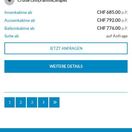
Cruise Only,Familie,Singles
Suite
CHF 685.00
Innenkabine ab
p.P.
CHF 792.00
Aussenkabine ab
p.P.
CHF 776.00
Balkonkabine ab
p.P.
Star Loft Suite-[TL]
Suite ab
auf Anfrage
JETZT ANFRAGEN
Deck 17
WEITERE DETAILS
Suite
Ultimate Panoramic Suite-[UP]
1
2
3
Deck 14