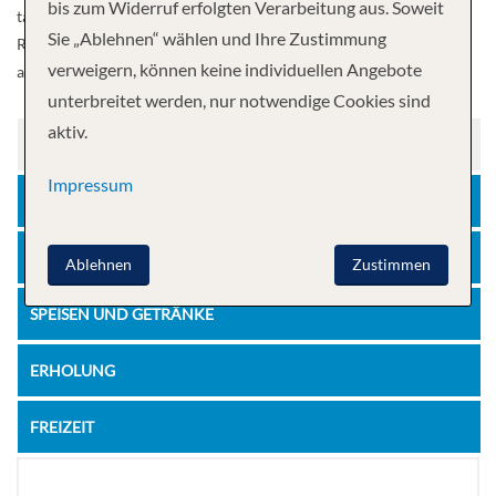
bis zum Widerruf erfolgten Verarbeitung aus. Soweit
tanken und Schatten genießen können, noch mehr hervorragende
Sie „Ablehnen“ wählen und Ihre Zustimmung
Restaurants für romantische Stunden zu zweit und noch mehr
verweigern, können keine individuellen Angebote
angesagte Locations, die Ihnen die Abende versüßen.
unterbreitet werden, nur notwendige Cookies sind
aktiv.
WEITERES
Impressum
FITNESS
UNTERHALTUNG
Ablehnen
Zustimmen
SPEISEN UND GETRÄNKE
ERHOLUNG
FREIZEIT