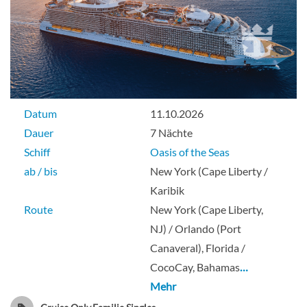
Suite
Owner’s Suite mit einem Schlafzimmer-
[OS]
Datum
11.10.2026
Dauer
7 Nächte
Deck 10
Schiff
Oasis of the Seas
ab / bis
New York (Cape Liberty /
Suite
Karibik
Route
New York (Cape Liberty,
NJ) / Orlando (Port
Royal Loft Suite-[RL]
Canaveral), Florida /
CocoCay, Bahamas
…
Deck 17
Mehr