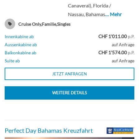
Canaveral), Florida /
Nassau, Bahamas
… Mehr
Innenkabine
Cruise Only,Familie,Singles
CHF 1'011.00
Innenkabine ab
p.P.
Aussenkabine ab
auf Anfrage
Balkonkabine (Meerblick)-[4D]
CHF 1'574.00
Balkonkabine ab
p.P.
Suite ab
auf Anfrage
Deck 6
JETZT ANFRAGEN
Balkonkabine
WEITERE DETAILS
Ocean View-[4N]
Perfect Day Bahamas Kreuzfahrt
Deck 7