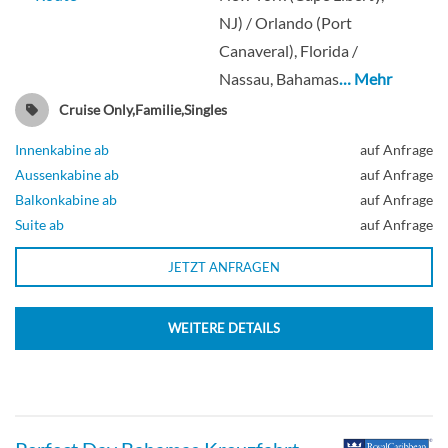
NJ) / Orlando (Port
Aussenkabine
Canaveral), Florida /
Nassau, Bahamas
… Mehr
Cruise Only,Familie,Singles
Innenkabine mit Blick auf den Central
Innenkabine ab
auf Anfrage
Park-[2S]
Aussenkabine ab
auf Anfrage
Balkonkabine ab
auf Anfrage
Deck 9
Suite ab
auf Anfrage
JETZT ANFRAGEN
Innenkabine
WEITERE DETAILS
Innenkabine mit Blick auf die
Promenade-[2T]