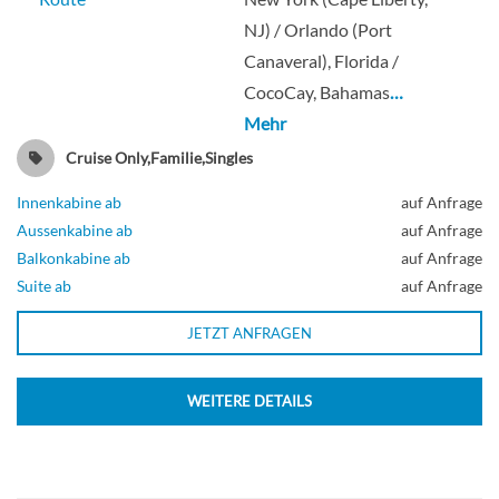
Balkonkabine
NJ) / Orlando (Port
Canaveral), Florida /
CocoCay, Bahamas
…
Mehr
Balkonkabine (Meerblick)-[2D]
Cruise Only,Familie,Singles
Deck 6
Innenkabine ab
auf Anfrage
Aussenkabine ab
auf Anfrage
Balkonkabine ab
auf Anfrage
Balkonkabine
Suite ab
auf Anfrage
JETZT ANFRAGEN
Balkonkabine mit Blick auf die
Promenade-[2I]
WEITERE DETAILS
Deck 8