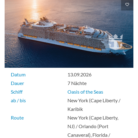
Aussenkabine
Innenkabine-[4V]
Deck 6
Datum
13.09.2026
Innenkabine
Dauer
7 Nächte
Schiff
Oasis of the Seas
ab / bis
New York (Cape Liberty /
Balkonkabine (Meerblick)-[5D]
Karibik
Route
New York (Cape Liberty,
Deck 7
NJ) / Orlando (Port
Canaveral), Florida /