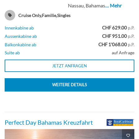
Balkonkabine
Nassau, Bahamas
… Mehr
Cruise Only,Familie,Singles
CHF 629.00
Innenkabine ab
p.P.
Geräumige Aqua-Theater-Suite mit
CHF 951.00
Aussenkabine ab
p.P.
großem Balkon und zwei Schlafzimmern-
CHF 1'068.00
Balkonkabine ab
p.P.
[A1]
Suite ab
auf Anfrage
JETZT ANFRAGEN
Deck 8
WEITERE DETAILS
Suite
Aqua-Theater-Suite mit Balkon und zwei
Perfect Day Bahamas Kreuzfahrt
Schlafzimmern-[A2]