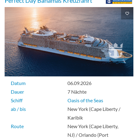
Perfect Day Bahamas Kreuzfahrt
Deck 7
Innenkabine
Balkonkabine (Meerblick)-[3D]
Deck 6
Datum
06.09.2026
Balkonkabine
Dauer
7 Nächte
Schiff
Oasis of the Seas
ab / bis
New York (Cape Liberty /
Karibik
Innenkabine-[3V]
Route
New York (Cape Liberty,
NJ) / Orlando (Port
Deck 6