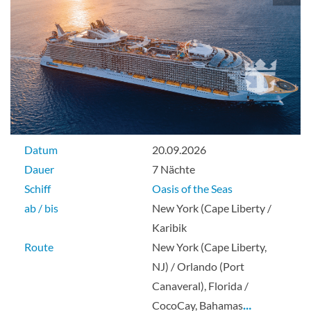
Deck 9
Suite
Aqua-Theater-Suite mit Balkon-[A3]
Datum
20.09.2026
Deck 11
Dauer
7 Nächte
Schiff
Oasis of the Seas
Suite
ab / bis
New York (Cape Liberty /
Karibik
Route
New York (Cape Liberty,
NJ) / Orlando (Port
Aquatheater with Viewing Area
Canaveral), Florida /
CocoCay, Bahamas
…