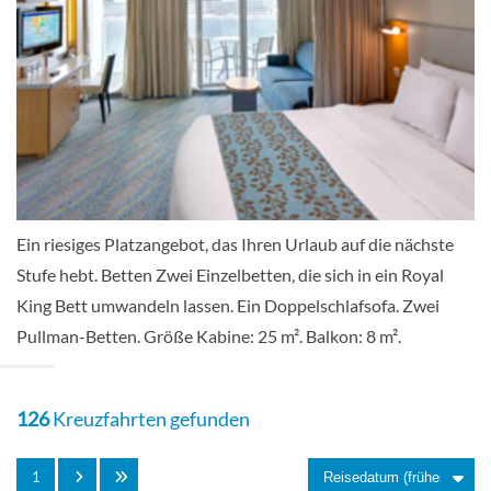
Balkonkabine (Meerblick)-[1D]
Deck 6
Balkonkabine
Ein riesiges Platzangebot, das Ihren Urlaub auf die nächste
Stufe hebt. Betten Zwei Einzelbetten, die sich in ein Royal
King Bett umwandeln lassen. Ein Doppelschlafsofa. Zwei
Balkonkabine mit Blick auf die
Pullman-Betten. Größe Kabine: 25 m². Balkon: 8 m².
Promenade-[1I]
126
Kreuzfahrten gefunden
Deck 8
1
Balkonkabine