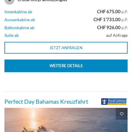
Suite
CHF 675.00
Innenkabine ab
p.P.
CHF 1'731.00
Aussenkabine ab
p.P.
CHF 926.00
Balkonkabine ab
p.P.
Crown Loft Suite-[L1]
Suite ab
auf Anfrage
Deck 17
JETZT ANFRAGEN
Suite
WEITERE DETAILS
Owner’s Panoramic Suite mit einem
Perfect Day Bahamas Kreuzfahrt
Schlafzimmer-[OP]
Deck 17