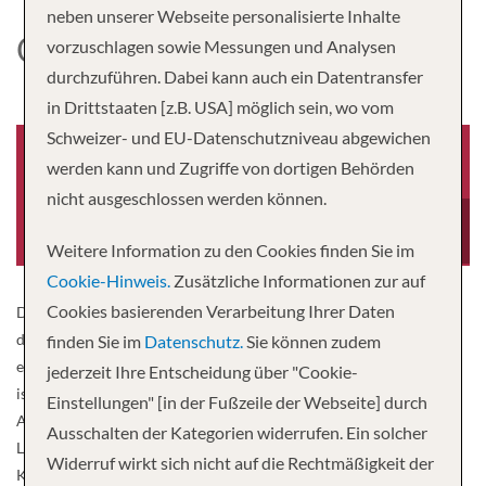
neben unserer Webseite personalisierte Inhalte
OASIS OF THE SEAS
vorzuschlagen sowie Messungen und Analysen
durchzuführen. Dabei kann auch ein Datentransfer
in Drittstaaten [z.B. USA] möglich sein, wo vom
Schweizer- und EU-Datenschutzniveau abgewichen
werden kann und Zugriffe von dortigen Behörden
nicht ausgeschlossen werden können.
Baujahr
Besatzung
2009
2,394
Weitere Information zu den Cookies finden Sie im
Cookie-Hinweis.
Zusätzliche Informationen zur auf
Cookies basierenden Verarbeitung Ihrer Daten
Dieses Schiff hat schon einmal Geschichte geschrieben. In der bis
dato größten Royal Amplified Aktion setzt sie in ihrer rundum
finden Sie im
Datenschutz.
Sie können zudem
erneuerten Version erneut neue Maßstäbe. Die Oasis of the Seas®
jederzeit Ihre Entscheidung über "Cookie-
ist nicht nur das beste Schiff ihrer Klasse, sondern stand auch am
Einstellungen" [in der Fußzeile der Webseite] durch
Anfang einer Revolution in puncto Urlaub. Und jetzt bietet dieser
Ausschalten der Kategorien widerrufen. Ein solcher
Liebling der Oasis-Klasse noch mehr Nervenkitzel für Paare und
Widerruf wirkt sich nicht auf die Rechtmäßigkeit der
Kinder jeden Alters, noch größere Decks, auf denen Sie Sonne