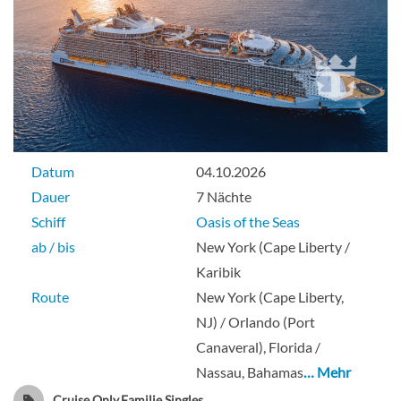
Suite
Junior Suite mit Balkon-[J4]
Datum
04.10.2026
Deck 7
Dauer
7 Nächte
Schiff
Oasis of the Seas
Suite
ab / bis
New York (Cape Liberty /
Karibik
Route
New York (Cape Liberty,
NJ) / Orlando (Port
Sky Junior Suite-[JY]
Canaveral), Florida /
Nassau, Bahamas
… Mehr
Cruise Only,Familie,Singles