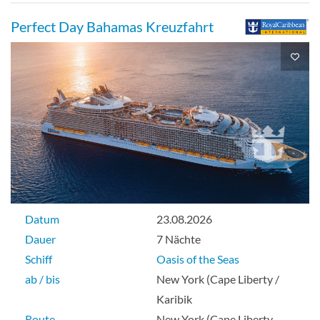
Aussenkabine
Perfect Day Bahamas Kreuzfahrt
Großzügige Innenkabine-[1R]
Deck 11
Innenkabine
Datum
23.08.2026
Meerblick-Kabine mit großem Balkon-
Dauer
7 Nächte
[2C]
Schiff
Oasis of the Seas
ab / bis
New York (Cape Liberty /
Deck 6
Karibik
Route
New York (Cape Liberty,