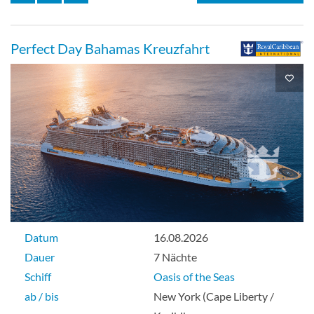
Perfect Day Bahamas Kreuzfahrt
Balkonkabine mit Blick auf den Central
Park-[1J]
Deck 10
Balkonkabine
Besonders geräumige Meerblick-
Datum
16.08.2026
Kabine-[1K]
Dauer
7 Nächte
Schiff
Oasis of the Seas
Deck 11
ab / bis
New York (Cape Liberty /