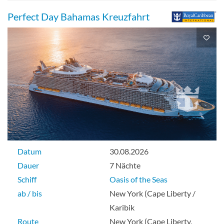
Balkonkabine
Perfect Day Bahamas Kreuzfahrt
Balkonkabine mit Blick auf den Central
Park-[2J]
Deck 10
Balkonkabine
Datum
30.08.2026
Dauer
7 Nächte
Schiff
Oasis of the Seas
Kabine mit Meerblick-[2N]
ab / bis
New York (Cape Liberty /
Karibik
Deck 3
Route
New York (Cape Liberty,