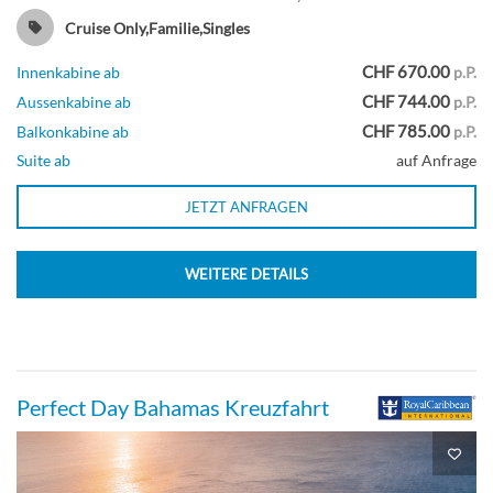
Cruise Only,Familie,Singles
Suite
CHF 670.00
Innenkabine ab
p.P.
CHF 744.00
Aussenkabine ab
p.P.
CHF 785.00
Balkonkabine ab
p.P.
Grand Suite mit zwei Schlafzimmern-
Suite ab
auf Anfrage
[GT]
JETZT ANFRAGEN
Deck 9
WEITERE DETAILS
Suite
Perfect Day Bahamas Kreuzfahrt
Junior Suite mit Balkon-[J3]
Deck 6