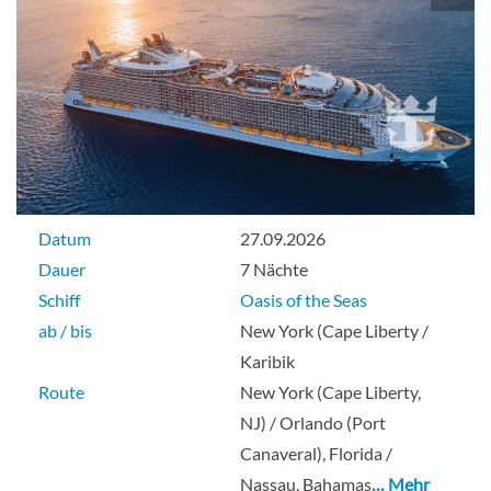
Innenkabine
Große Panorama-Suite mit einem
Schlafzimmer-[GP]
Deck 17
Datum
27.09.2026
Dauer
7 Nächte
Suite
Schiff
Oasis of the Seas
ab / bis
New York (Cape Liberty /
Karibik
Große Suite mit einem Schlafzimmer-
Route
New York (Cape Liberty,
[GS]
NJ) / Orlando (Port
Canaveral), Florida /
Deck 6
Nassau, Bahamas
… Mehr