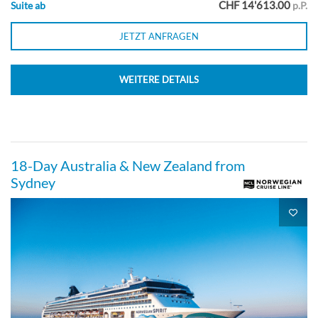
CHF 14'613.00
Suite ab
p.P.
JETZT ANFRAGEN
Deluxe Penthouse mit großem Balkon,
Bug-[SC]
WEITERE DETAILS
Deck 10
Suite
18-Day Australia & New Zealand from
Sydney
Penthouse mit großem Balkon-[SE]
Deck 10
Suite