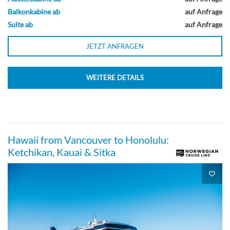
Balkonkabine ab
auf Anfrage
Suite ab
auf Anfrage
Innenkabine, mitfschiffs-[IB]
JETZT ANFRAGEN
Deck 11
WEITERE DETAILS
Innenkabine
Hawaii from Vancouver to Honolulu:
Ketchikan, Kauai & Sitka
Innenkabine-[IF]
Deck 11
Innenkabine