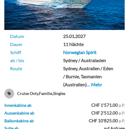
Datum
25.01.2027
Dauer
11 Nächte
Schiff
Norwegian Spirit
ab / bis
Sydney / Australasien
Route
Sydney, Australien / Eden
/ Burnie, Tasmanien
(Australien)
… Mehr
Cruise Only,Familie,Singles
CHF 1'571.00
Innenkabine ab
p.P.
CHF 2'512.00
Aussenkabine ab
p.P.
CHF 10'825.00
Balkonkabine ab
p.P.
Suite ab
auf Anfrage