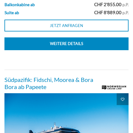
CHF 2'855.00
Balkonkabine ab
p.P.
Außenkabine mit großem
CHF 8'889.00
Suite ab
p.P.
Panoramafenster-[O3]
JETZT ANFRAGEN
Deck 08
WEITERE DETAILS
Aussenkabine
Familien-Außenkabine -[O4]
Südpazifik: Fidschi, Moorea & Bora
Bora ab Papeete
Deck 09
Aussenkabine