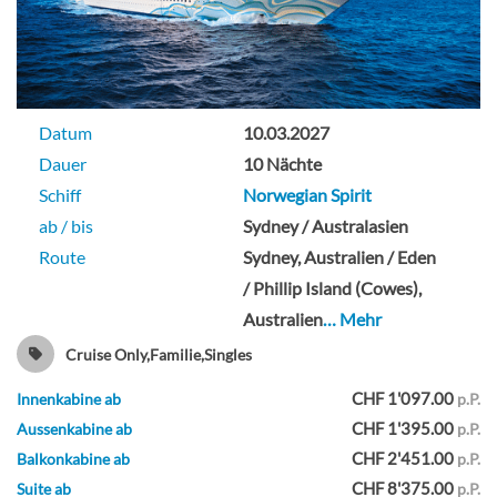
Datum
10.03.2027
Dauer
10 Nächte
Schiff
Norwegian Spirit
ab / bis
Sydney / Australasien
Route
Sydney, Australien / Eden
/ Phillip Island (Cowes),
Australien
… Mehr
Cruise Only,Familie,Singles
CHF 1'097.00
Innenkabine ab
p.P.
CHF 1'395.00
Aussenkabine ab
p.P.
CHF 2'451.00
Balkonkabine ab
p.P.
CHF 8'375.00
Suite ab
p.P.