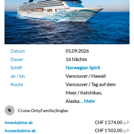
Solo Innenkabine-[IT]
Innenkabine
Datum
01.09.2026
Dauer
16 Nächte
Schiff
Norwegian Spirit
ab / bis
Vancouver / Hawaii
Sail Away Innenkabine-[IX]
Route
Vancouver / Tag auf dem
Meer / Ketchikan,
Deck 04
Alaska
… Mehr
Cruise Only,Familie,Singles
Innenkabine
CHF 1'274.00
Innenkabine ab
p.P.
CHF 1'502.00
Aussenkabine ab
p.P.