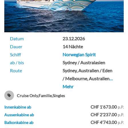
Meerblickkabine (Sicht eingeschränkt)-
[OX]
Deck 04
Datum
23.12.2026
Dauer
14 Nächte
Aussenkabine
Schiff
Norwegian Spirit
ab / bis
Sydney / Australasien
Route
Sydney, Australien / Eden
/ Melbourne, Australien
…
Owner’s Suite mit Hauptschlafzimmer
Mehr
und Balkon, Heck-[SB]
Cruise Only,Familie,Singles
Deck 09
CHF 1'673.00
Innenkabine ab
p.P.
CHF 2'237.00
Aussenkabine ab
p.P.
CHF 4'743.00
Balkonkabine ab
p.P.
Suite