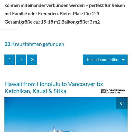
Deck 11
können miteinander verbunden werden – perfekt für Reisen
mit Familie oder Freunden. Bietet Platz für: 2-3
Balkonkabine
Gesamtgröße ca.: 15-18 m2 Balkongröße: 3 m2
21
Kreuzfahrten gefunden
Solo Balkonkabine-[BT]
1
Balkonkabine
Hawaii from Honolulu to Vancouver to:
Ketchikan, Kauai & Sitka
Balkonkabine-[BX]
Deck 09