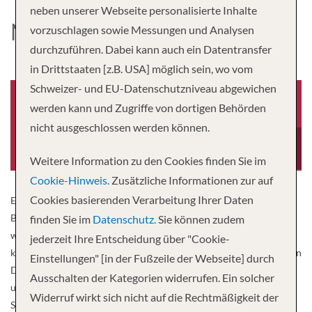
neben unserer Webseite personalisierte Inhalte
NORWEGIAN SPIRIT
vorzuschlagen sowie Messungen und Analysen
durchzuführen. Dabei kann auch ein Datentransfer
in Drittstaaten [z.B. USA] möglich sein, wo vom
Schweizer- und EU-Datenschutzniveau abgewichen
werden kann und Zugriffe von dortigen Behörden
nicht ausgeschlossen werden können.
Baujahr
Besatzung
1998
912
Weitere Information zu den Cookies finden Sie im
Cookie-Hinweis.
Zusätzliche Informationen zur auf
Cookies basierenden Verarbeitung Ihrer Daten
Erleben Sie entspannten Luxus auf der Norwegian Spirit®, die vom
Bug bis zum Heck mit Blick auf erwachsene Reisende renoviert
finden Sie im
Datenschutz.
Sie können zudem
wurde. Folgen Sie der Sonne statt einem Zeitplan auf diesem
jederzeit Ihre Entscheidung über "Cookie-
kleinen, intimen Schiff, wo Verwöhnung und Entspannung immer an
Einstellungen" [in der Fußzeile der Webseite] durch
Deck sind. Fühlen Sie sich morgens in der Thermal Suite verjüngt
Ausschalten der Kategorien widerrufen. Ein solcher
und genießen Sie dann mit Ihrem Lieblingsgetränk in der Hand im
Widerruf wirkt sich nicht auf die Rechtmäßigkeit der
Spice H2O, das nur für Erwachsene zugänglich ist, die fantastische