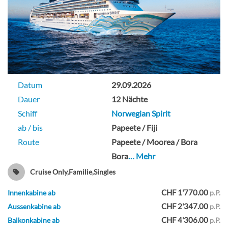
Meerblickkabine mit Panoramafenster-
[OA]
Deck 09
Datum
29.09.2026
Aussenkabine
Dauer
12 Nächte
Schiff
Norwegian Spirit
ab / bis
Papeete / Fiji
Meerblickkabine mit Panoramafenster,
Route
Papeete / Moorea / Bora
mittschiffs-[OB]
Bora
… Mehr
Cruise Only,Familie,Singles
Deck 09
CHF 1'770.00
Innenkabine ab
p.P.
CHF 2'347.00
Aussenkabine ab
p.P.
Aussenkabine
CHF 4'306.00
Balkonkabine ab
p.P.