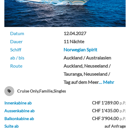
Datum
12.04.2027
Dauer
11 Nächte
Schiff
Norwegian Spirit
ab / bis
Auckland / Australasien
Route
Auckland, Neuseeland /
Tauranga, Neuseeland /
Tag auf dem Meer
… Mehr
Cruise Only,Familie,Singles
CHF 1'289.00
Innenkabine ab
p.P.
CHF 1'435.00
Aussenkabine ab
p.P.
CHF 3'904.00
Balkonkabine ab
p.P.
Suite ab
auf Anfrage