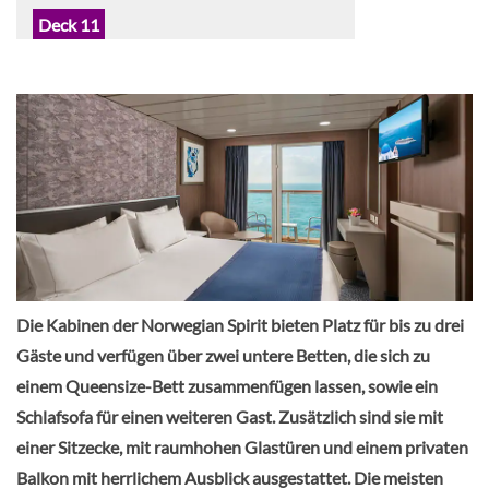
Deck 11
Balkonkabine
Balkonkabine-[BC]
Deck 11
Balkonkabine
Die Kabinen der Norwegian Spirit bieten Platz für bis zu drei
Gäste und verfügen über zwei untere Betten, die sich zu
einem Queensize-Bett zusammenfügen lassen, sowie ein
Schlafsofa für einen weiteren Gast. Zusätzlich sind sie mit
Balkonkabine-[BF]
einer Sitzecke, mit raumhohen Glastüren und einem privaten
Balkon mit herrlichem Ausblick ausgestattet. Die meisten