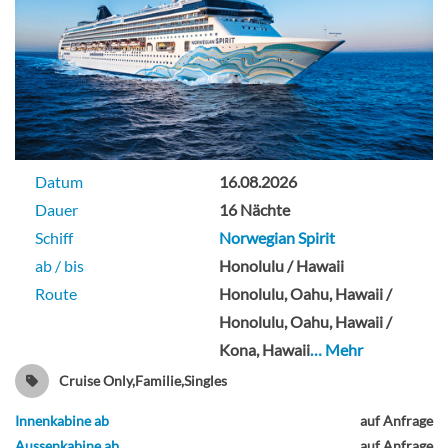
Balkonkabine
Familien Innenkabine-[I4]
Deck 11
Datum
16.08.2026
Dauer
16 Nächte
Innenkabine
Schiff
Norwegian Spirit
ab / bis
Honolulu / Hawaii
Route
Honolulu, Oahu, Hawaii /
Honolulu, Oahu, Hawaii /
Innenkabine, mittschiffs-[IA]
Kona, Hawaii
… Mehr
Cruise Only,Familie,Singles
Deck 11
Innenkabine ab
auf Anfrage
Innenkabine
Aussenkabine ab
auf Anfrage