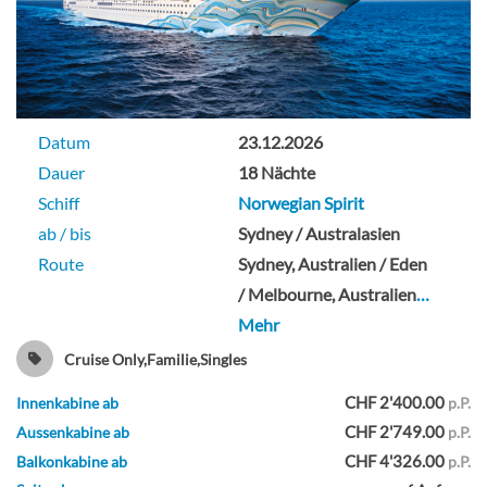
Penthouse mit großem Balkon-[SF]
Datum
23.12.2026
Deck 09
Dauer
18 Nächte
Schiff
Norwegian Spirit
Suite
ab / bis
Sydney / Australasien
Route
Sydney, Australien / Eden
/ Melbourne, Australien
…
Mehr
Penthouse mit großem Balkon-[SH]
Cruise Only,Familie,Singles
Deck 10
CHF 2'400.00
Innenkabine ab
p.P.
CHF 2'749.00
Aussenkabine ab
p.P.
Suite
CHF 4'326.00
Balkonkabine ab
p.P.