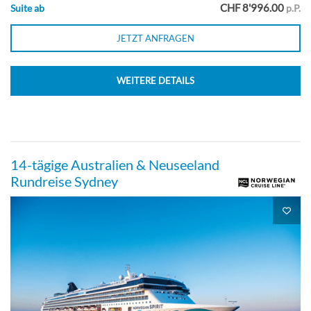
CHF 8'996.00
Suite ab
p.P.
JETZT ANFRAGEN
Meerblickkabine mit Bullauge,
mittschiffs-[OF]
WEITERE DETAILS
Deck 06
Aussenkabine
14-tägige Australien & Neuseeland
Rundreise Sydney
Solo Meerblickkabine-[OT]
Aussenkabine