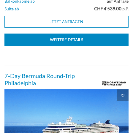
Suite
Balkonkabine ab
auf Anfrage
CHF 4'539.00
Suite ab
p.P.
JETZT ANFRAGEN
The Haven Deluxe Owner’s Suite mit
Balkon-[H3]
WEITERE DETAILS
Deck 10
Suite
7-Day Bermuda Round-Trip
Philadelphia
The Haven Owner’s Suite mit großem
Balkon-[H4]
Deck 09