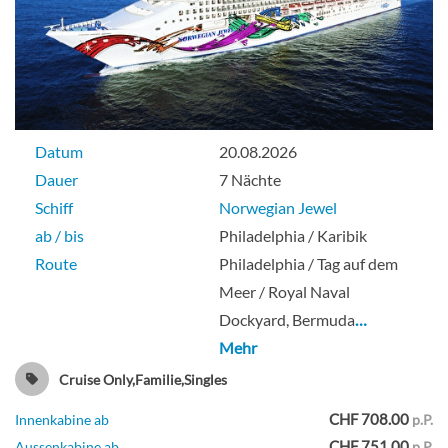
Suite
The Haven Familien Villa mit 2
Datum
20.08.2026
Schlafzimmern und Balkon-[H6]
Dauer
7 Nächte
Schiff
Norwegian Jewel
Deck 14
ab / bis
Philadelphia / Karibik
Route
Philadelphia / Tag auf dem
Suite
Meer / Royal Naval
Dockyard, Bermuda
…
Mehr
The Haven Courtyard Penthouse mit
Cruise Only,Familie,Singles
Balkon-[HF]
CHF 708.00
Innenkabine ab
p.P.
CHF 751.00
Aussenkabine ab
p.P.