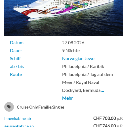
Innenkabine
Datum
27.08.2026
Innenkabine-[IB]
Dauer
9 Nächte
Schiff
Norwegian Jewel
Deck 08
ab / bis
Philadelphia / Karibik
Route
Philadelphia / Tag auf dem
Innenkabine
Meer / Royal Naval
Dockyard, Bermuda
…
Mehr
Innenkabine-[IF]
Cruise Only,Familie,Singles
CHF 703.00
Innenkabine ab
p.P.
Deck 04
CHF 746.00
Aussenkabine ab
p.P.