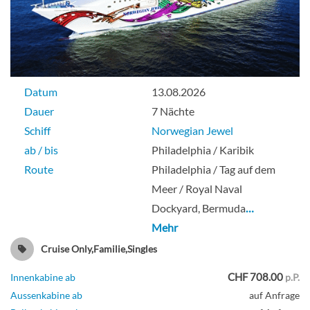
The Haven Garden Villa mit 3
Schlafzimmern-[H1]
Datum
13.08.2026
Deck 14
Dauer
7 Nächte
Schiff
Norwegian Jewel
Suite
ab / bis
Philadelphia / Karibik
Route
Philadelphia / Tag auf dem
Meer / Royal Naval
Dockyard, Bermuda
…
The Haven Deluxe Owner’s Suite mit
Mehr
großem Balkon-[H2]
Cruise Only,Familie,Singles
Deck 15
CHF 708.00
Innenkabine ab
p.P.
Aussenkabine ab
auf Anfrage