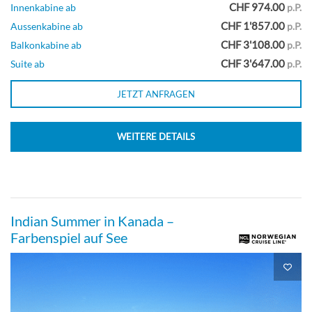
CHF 974.00
Innenkabine ab
p.P.
CHF 1'857.00
Aussenkabine ab
p.P.
Meerblickkabine (Sicht eingeschränkt)-
CHF 3'108.00
Balkonkabine ab
p.P.
[OX]
CHF 3'647.00
Suite ab
p.P.
Deck 04
JETZT ANFRAGEN
Aussenkabine
WEITERE DETAILS
Familien Suite mit 2 Schlafzimmern und
Balkon-[S4]
Indian Summer in Kanada –
Farbenspiel auf See
Deck 11
Suite