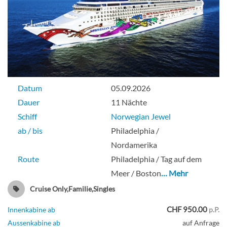
Club Balcony Suite, Heck-[M1]
Deck 11
Datum
05.09.2026
Suite
Dauer
11 Nächte
Schiff
Norwegian Jewel
ab / bis
Philadelphia /
Nordamerika
Club Balkon Suite-[MA]
Route
Philadelphia / Tag auf dem
Meer / Boston
… Mehr
Deck 11
Cruise Only,Familie,Singles
CHF 950.00
Suite
Innenkabine ab
p.P.
Aussenkabine ab
auf Anfrage