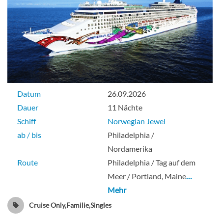
Meeresblickkabine mit eingeschränkter
Sicht-[OK]
Deck 04
Datum
26.09.2026
Aussenkabine
Dauer
11 Nächte
Schiff
Norwegian Jewel
ab / bis
Philadelphia /
Solo Meerblickkabine-[OT]
Nordamerika
Route
Philadelphia / Tag auf dem
Meer / Portland, Maine
…
Mehr
Aussenkabine
Cruise Only,Familie,Singles