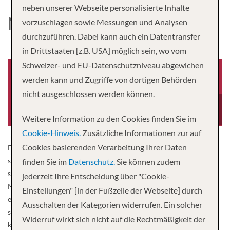
neben unserer Webseite personalisierte Inhalte
NORWEGIAN JEWEL
vorzuschlagen sowie Messungen und Analysen
durchzuführen. Dabei kann auch ein Datentransfer
in Drittstaaten [z.B. USA] möglich sein, wo vom
Schweizer- und EU-Datenschutzniveau abgewichen
werden kann und Zugriffe von dortigen Behörden
nicht ausgeschlossen werden können.
Baujahr
Besatzung
2005
1,069
Weitere Information zu den Cookies finden Sie im
Cookie-Hinweis.
Zusätzliche Informationen zur auf
Cookies basierenden Verarbeitung Ihrer Daten
Dieses Schiff ist ein Juwel, das Sie sich nicht entgehen lassen
sollten! Elegante Einrichtung, klassisches und modernes Design
finden Sie im
Datenschutz.
Sie können zudem
sowie eine entspannte Atmosphäre erwarten Sie an Bord der
jederzeit Ihre Entscheidung über "Cookie-
Norwegian Jewel®. Kommen Sie an Bord und begeben Sie sich auf
Einstellungen" [in der Fußzeile der Webseite] durch
eine Alaska-Kreuzfahrt in die Wildnis. Während Sie zu
Ausschalten der Kategorien widerrufen. Ein solcher
spektakulären Reisezielen cruisen, die auf Ihrer Bucket List stehen,
Widerruf wirkt sich nicht auf die Rechtmäßigkeit der
können Sie sich in unberührten Kabinen entspannen und im