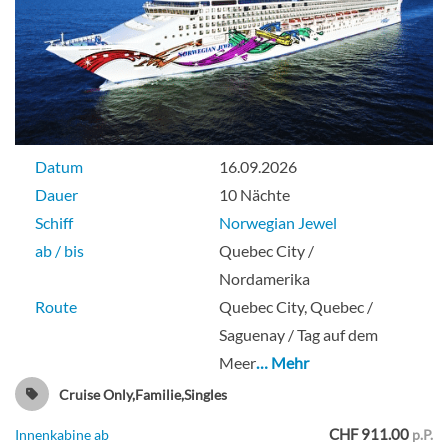
Familien-Außenkabine-[O4]
Deck 05
Aussenkabine
Datum
16.09.2026
Dauer
10 Nächte
Schiff
Norwegian Jewel
ab / bis
Quebec City /
Meeresblickkabine mit
Nordamerika
Panoramafenster-[OA]
Route
Quebec City, Quebec /
Saguenay / Tag auf dem
Deck 08
Meer
… Mehr
Cruise Only,Familie,Singles
Aussenkabine
CHF 911.00
Innenkabine ab
p.P.