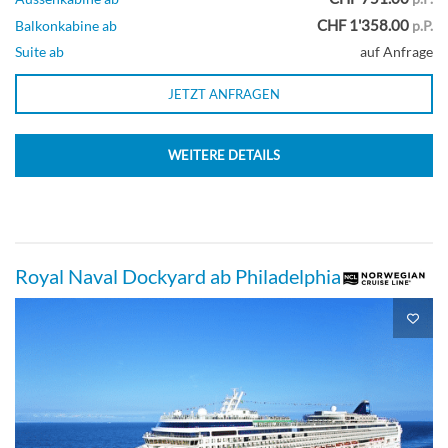
Deck 14
CHF 1'358.00
Balkonkabine ab
p.P.
Suite ab
auf Anfrage
Suite
JETZT ANFRAGEN
WEITERE DETAILS
Familien Innenkabine-[I4]
Deck 08
Royal Naval Dockyard ab Philadelphia
Innenkabine
Innenkabine-[IA]
Deck 10