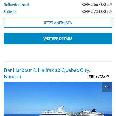
CHF 2'667.00
Balkonkabine ab
p.P.
CHF 2'711.00
Suite ab
p.P.
Club Balkon Suite-[MB]
JETZT ANFRAGEN
Deck 11
WEITERE DETAILS
Suite
Bar Harbour & Halifax ab Québec City,
Sail Away Club Balkon Suite-[MX]
Kanada
Deck 11
Suite