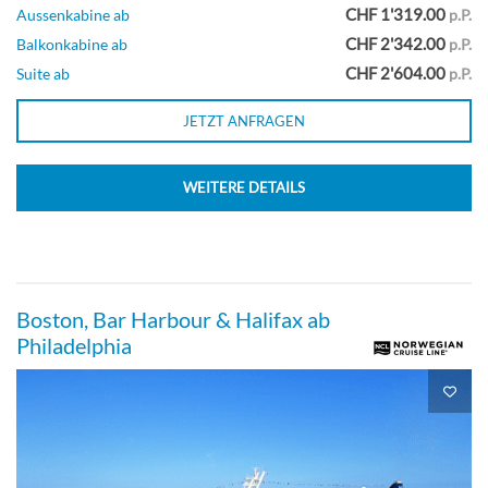
CHF 1'319.00
Aussenkabine ab
p.P.
CHF 2'342.00
Balkonkabine ab
p.P.
Außenkabine mit Panoramafenster-
CHF 2'604.00
Suite ab
p.P.
[OB]
JETZT ANFRAGEN
Deck 05
WEITERE DETAILS
Aussenkabine
Boston, Bar Harbour & Halifax ab
Außenkabine-[OF]
Philadelphia
Deck 04
Aussenkabine