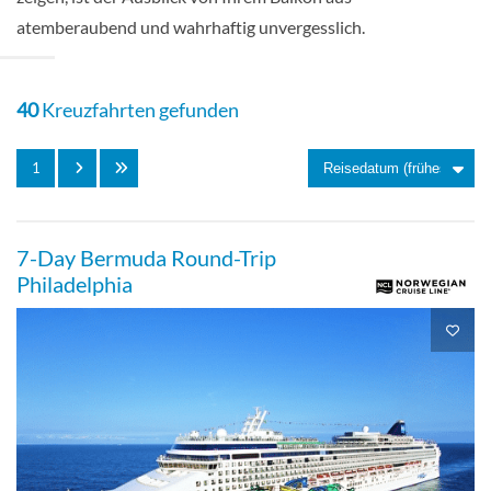
Balkonkabine
atemberaubend und wahrhaftig unvergesslich.
40
Kreuzfahrten gefunden
Solo Balkonkabine-[BT]
1
Balkonkabine
7-Day Bermuda Round-Trip
Philadelphia
Sail Away Balkonkabine
Deck 08
Balkonkabine