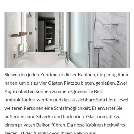
Balkonkabine
Balkonkabine-[BA]
Deck 09
Balkonkabine
Sie werden jeden Zentimeter dieser Kabinen, die genug Raum
haben, um bis zu vier Gästen Platz zu bieten, genießen. Zwei
Kajütenbetten können zu einem Queensize Bett
umfunktioniert werden und das ausziehbare Sofa bietet zwei
Balkonkabine-[BF]
weiteren Personen eine Schlafmöglichkeit. Es erwartet Sie
außerdem eine Sitzecke und bodentiefe Glastüren, die zu
Deck 08
einem privaten Balkon führen. Da diese Kabinen heckwärts
zeigen, ist der Ausblick von Ihrem Balkon aus