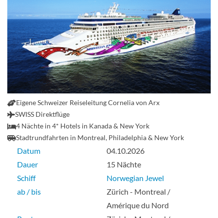
Deluxe Penthouse mit großem Balkon,
Bug-[SD]
Deck 10
Eigene Schweizer Reiseleitung Cornelia von Arx
Suite
SWISS Direktflüge
4 Nächte in 4* Hotels in Kanada & New York
Stadtrundfahrten in Montreal, Philadelphia & New York
Datum
04.10.2026
Penthouse mit großem Balkon, Bug-[SF]
Dauer
15 Nächte
Schiff
Norwegian Jewel
Deck 09
ab / bis
Zürich - Montreal /
Amérique du Nord
Suite