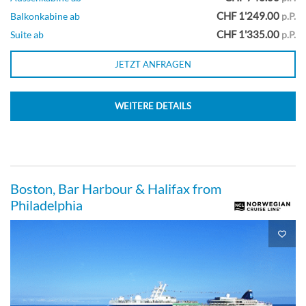
CHF 1'249.00
Balkonkabine ab
p.P.
Innenkabine
CHF 1'335.00
Suite ab
p.P.
JETZT ANFRAGEN
Solo Innenkabine-[IT]
WEITERE DETAILS
Innenkabine
Boston, Bar Harbour & Halifax from
Philadelphia
Sail Away Innenkabine-[IX]
Deck 04
Innenkabine