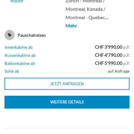
Route
Zürich - Montreal /
Montreal, Kanada /
Montreal - Quebec
…
Penthouse mit großem Balkon, Heck-
Mehr
[SM]
Pauschalreisen
CHF 3'990.00
Innenkabine ab
p.P.
Deck 10
CHF 4'790.00
Aussenkabine ab
p.P.
CHF 5'990.00
Balkonkabine ab
p.P.
Suite
Suite ab
auf Anfrage
JETZT ANFRAGEN
Penthouse mit großem Balkon, Heck-
WEITERE DETAILS
[SN]
Deck 08