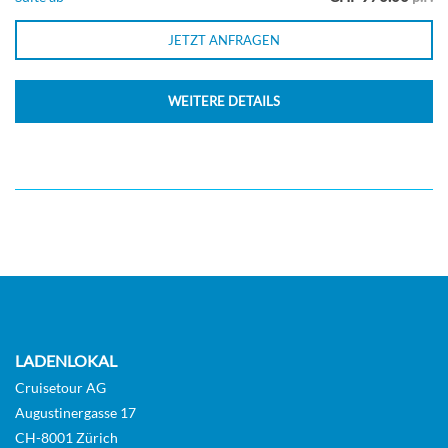
Deck
JETZT ANFRAGEN
Balkonkabine
WEITERE DETAILS
Sail Away Balkonkabine-[BX]
Deck 8
Balkonkabine
LADENLOKAL
The Haven Deluxe Owner’s Suite mit
Cruisetour AG
Augustinergasse 17
großem Balkon-[H2]
CH-8001 Zürich