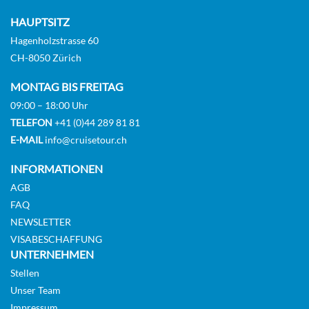
Deck 16
HAUPTSITZ
Hagenholzstrasse 60
Suite
CH-8050 Zürich
MONTAG BIS FREITAG
09:00 – 18:00 Uhr
TELEFON
+41 (0)44 289 81 81
The Haven Owner’s Suite mit großem
E-MAIL
info@cruisetour.ch
Balkon-[H3]
INFORMATIONEN
Deck 16
AGB
FAQ
NEWSLETTER
Suite
VISABESCHAFFUNG
UNTERNEHMEN
Stellen
Unser Team
The Haven Familien Villa mit 2
Impressum