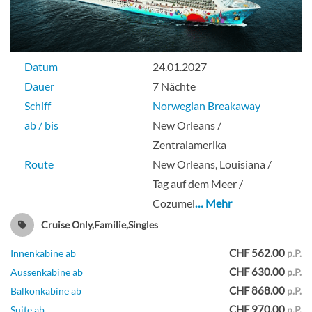
Deck 8
Balkonkabine
Datum
24.01.2027
Dauer
7 Nächte
Schiff
Norwegian Breakaway
ab / bis
New Orleans /
Balcony-[BF]
Zentralamerika
Route
New Orleans, Louisiana /
Deck 8
Tag auf dem Meer /
Cozumel
… Mehr
Balkonkabine
Cruise Only,Familie,Singles
CHF 562.00
Innenkabine ab
p.P.
CHF 630.00
Aussenkabine ab
p.P.
Solo Balkonkabine-[BT]
CHF 868.00
Balkonkabine ab
p.P.
CHF 970.00
Suite ab
p.P.