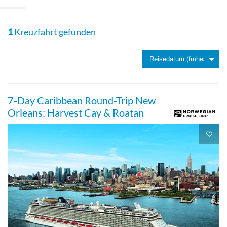
Deck 14
1
Kreuzfahrt gefunden
Balkonkabine
7-Day Caribbean Round-Trip New
Balkonkabine, Mittschiff-[BA]
Orleans: Harvest Cay & Roatan
Deck 8
Balkonkabine
Balkonkabine, Mittschiff-[BB]