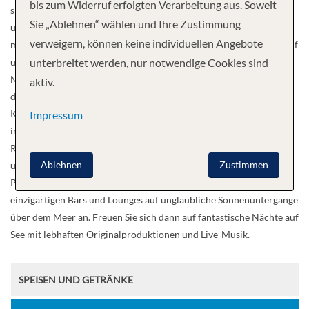
bis zum Widerruf erfolgten Verarbeitung aus. Soweit
sich eine wohlverdiente Auszeit im preisgekrönten Mandara Spa®
Sie „Ablehnen“ wählen und Ihre Zustimmung
und in der Thermal Suite. Oder legen Sie im Sportkomplex mit dem
verweigern, können keine individuellen Angebote
mehrstöckigen, anspruchsvollen Seilgarten noch eine Schippe drauf
und tauchen Sie im Aqua Park in eine Welt voller Spaß ein.
unterbreitet werden, nur notwendige Cookies sind
Möchten Sie Ihre Geschmacksknospen auf eine köstliche Reise um
aktiv.
die Welt mitnehmen? Genießen Sie authentische brasilianische
Küche im Moderno Churrascaria, elegante französische Gerichte
Impressum
im Le Bistro, die besten Zutaten in unserem lebhaften italienischen
Ristorante La Cucina und vieles mehr. Speisen Sie am Meer und
Ablehnen
Zustimmen
unter dem Sternenhimmel entlang der 400 Meter langen
Promenade The Waterfront und stoßen Sie in einer unserer
einzigartigen Bars und Lounges auf unglaubliche Sonnenuntergänge
über dem Meer an. Freuen Sie sich dann auf fantastische Nächte auf
See mit lebhaften Originalproduktionen und Live-Musik.
SPEISEN UND GETRÄNKE