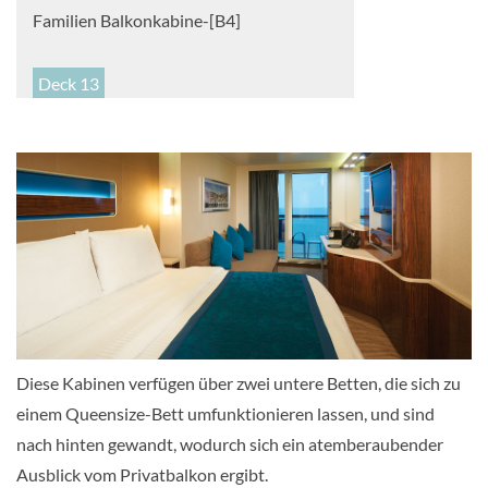
Familien Balkonkabine-[B4]
Deck 13
Balkonkabine
Balkonkabine mit großem Balkon-[B6]
Deck
Balkonkabine
Diese Kabinen verfügen über zwei untere Betten, die sich zu
einem Queensize-Bett umfunktionieren lassen, und sind
nach hinten gewandt, wodurch sich ein atemberaubender
Ausblick vom Privatbalkon ergibt.
Spa Balkonkabine-[B9]