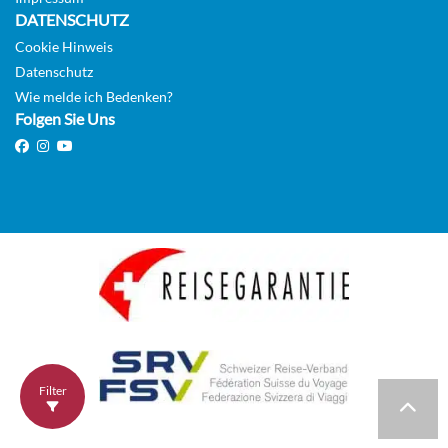
Schlafzimmern und Balkon-[H6]
DATENSCHUTZ
Cookie Hinweis
Deck 15
Datenschutz
Wie melde ich Bedenken?
Suite
Folgen Sie Uns
The Haven Penthouse mit großem
Balkon, Bug-[H7]
Deck
Suite
Filter