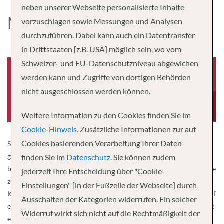
neben unserer Webseite personalisierte Inhalte
NORWEGIAN BREAKAWAY
vorzuschlagen sowie Messungen und Analysen
durchzuführen. Dabei kann auch ein Datentransfer
in Drittstaaten [z.B. USA] möglich sein, wo vom
Schweizer- und EU-Datenschutzniveau abgewichen
werden kann und Zugriffe von dortigen Behörden
nicht ausgeschlossen werden können.
Baujahr
Besatzung
2013
1,651
Weitere Information zu den Cookies finden Sie im
Cookie-Hinweis.
Zusätzliche Informationen zur auf
Cookies basierenden Verarbeitung Ihrer Daten
Sind Sie bereit, dem Alltag zu entfliehen? Als eines unserer
größeren Schiffe bietet die Norwegian Breakaway® alles, was Sie
finden Sie im
Datenschutz.
Sie können zudem
brauchen, um sich wie in einer anderen Welt zu fühlen, während Sie
jederzeit Ihre Entscheidung über "Cookie-
zu den beliebtesten Reisezielen cruisen. Begeben Sie sich auf eine
Einstellungen" [in der Fußzeile der Webseite] durch
Karibikkreuzfahrt und schwimmen Sie mit Delfinen, tauchen Sie auf
Ausschalten der Kategorien widerrufen. Ein solcher
einer Mittelmeerkreuzfahrt in die Geschichte ein oder genießen Sie
Widerruf wirkt sich nicht auf die Rechtmäßigkeit der
einfach entspannte Tage auf einer Transatlantikreise. Gönnen Sie