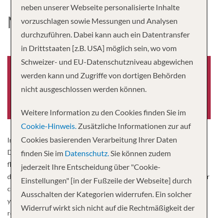
neben unserer Webseite personalisierte Inhalte
NORWEGIAN AURA
vorzuschlagen sowie Messungen und Analysen
durchzuführen. Dabei kann auch ein Datentransfer
in Drittstaaten [z.B. USA] möglich sein, wo vom
Schweizer- und EU-Datenschutzniveau abgewichen
werden kann und Zugriffe von dortigen Behörden
nicht ausgeschlossen werden können.
Baujahr
2026
Weitere Information zu den Cookies finden Sie im
Cookie-Hinweis.
Zusätzliche Informationen zur auf
Cookies basierenden Verarbeitung Ihrer Daten
Introducing Norwegian Aura™ – our newest and biggest ship ever.
Designed to draw you closer to the sea – with open-air spaces that
finden Sie im
Datenschutz.
Sie können zudem
flow effortlessly from thrill to relaxation in one seamless escape,
jederzeit Ihre Entscheidung über "Cookie-
day to night. The multi-level Ocean Heights™ is a sweeping open-air
Einstellungen" [in der Fußzeile der Webseite] durch
complex that moves with your mood, whether that means racing
Ausschalten der Kategorien widerrufen. Ein solcher
your kids down a dueling waterslide, conquering your fears on the
Widerruf wirkt sich nicht auf die Rechtmäßigkeit der
ropes course or simply relaxing in the seaside cabanas. Out here,