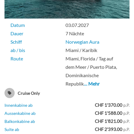
Large Oceanview With Round Window-
Datum
03.07.2027
[OA]
Dauer
7 Nächte
Schiff
Norwegian Aura
Deck 05
ab / bis
Miami / Karibik
Route
Miami, Florida / Tag auf
Aussenkabine
dem Meer / Puerto Plata,
Dominikanische
Republik
… Mehr
Oceanview With Round Window-[OB]
Cruise Only
CHF 1'370.00
Innenkabine ab
p.P.
Deck 05
CHF 1'588.00
Aussenkabine ab
p.P.
CHF 1'821.00
Balkonkabine ab
p.P.
Aussenkabine
CHF 2'393.00
Suite ab
p.P.