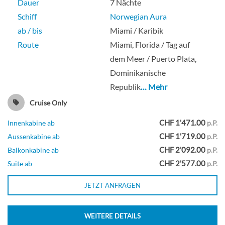
Dauer
7 Nächte
Schiff
Norwegian Aura
Innenkabine
ab / bis
Miami / Karibik
Route
Miami, Florida / Tag auf
dem Meer / Puerto Plata,
Dominikanische
Solo Inside-[IT]
Republik
… Mehr
Cruise Only
Innenkabine
CHF 1'471.00
Innenkabine ab
p.P.
CHF 1'719.00
Aussenkabine ab
p.P.
CHF 2'092.00
Balkonkabine ab
p.P.
CHF 2'577.00
Suite ab
p.P.
Sailaway Inside-[IX]
JETZT ANFRAGEN
Deck 05
WEITERE DETAILS