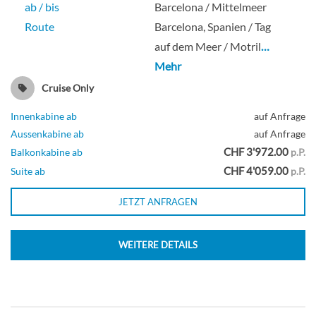
ab / bis
Barcelona / Mittelmeer
Route
Barcelona, Spanien / Tag
auf dem Meer / Motril
…
The Haven 2-Bedroom Family Villa With
Mehr
Large Balcony-[H6]
Cruise Only
Innenkabine ab
auf Anfrage
Suite
Aussenkabine ab
auf Anfrage
CHF 3'972.00
Balkonkabine ab
p.P.
CHF 4'059.00
Suite ab
p.P.
The Haven 2-Bedroom Duplex Suite
JETZT ANFRAGEN
With Large Balcony-[H8]
WEITERE DETAILS
Suite