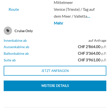
Mittelmeer
Route
Venice (Trieste) / Tag auf
dem Meer / Valletta
…
The Haven Premier Owner’s Suite With
Mehr
Large Balcony-[H2]
Cruise Only
Innenkabine ab
auf Anfrage
CHF 2'864.00
Aussenkabine ab
p.P.
Suite
CHF 3'364.00
Balkonkabine ab
p.P.
CHF 3'961.00
Suite ab
p.P.
JETZT ANFRAGEN
The Haven Deluxe Owner’s Suite With
Large Balcony-[H3]
WEITERE DETAILS
Suite