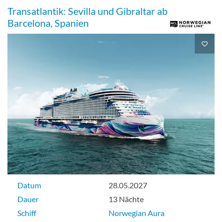
Transatlantik: Sevilla und Gibraltar ab
Barcelona, Spanien
The Haven Aft-Facing Owner’s Suite
With Master Bedroom & Large Balcony-
[H4]
Suite
The Haven Owner’s Suite With Large
Balcony-[H5]
Datum
28.05.2027
Dauer
13 Nächte
Suite
Schiff
Norwegian Aura