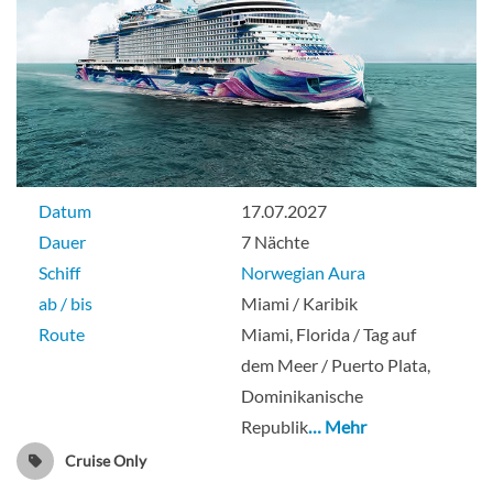
Family Suite With Large Balcony-[SL]
Deck 10
Suite
Datum
17.07.2027
Dauer
7 Nächte
Schiff
Norwegian Aura
Family Suite With Master Bedroom &
ab / bis
Miami / Karibik
Balcony-[SR]
Route
Miami, Florida / Tag auf
dem Meer / Puerto Plata,
Deck 10
Dominikanische
Republik
… Mehr
Suite
Cruise Only