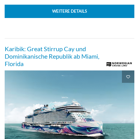
Suite
WEITERE DETAILS
Sailaway Club Balcony Suite-[MX]
Karibik: Great Stirrup Cay und
Dominikanische Republik ab Miami,
Florida
Suite
Family Oceanview-[O4]
Deck 05
Aussenkabine