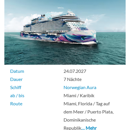
Datum
24.07.2027
Dauer
7 Nächte
Schiff
Norwegian Aura
ab / bis
Miami / Karibik
Route
Miami, Florida / Tag auf
dem Meer / Puerto Plata,
Dominikanische
Republik
… Mehr