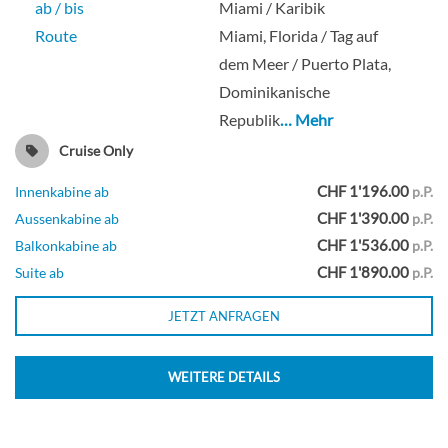
ab / bis
Miami / Karibik
The Haven Penthouse With Balcony-
Route
Miami, Florida / Tag auf
[HE]
dem Meer / Puerto Plata,
Dominikanische
Republik
… Mehr
Suite
Cruise Only
CHF 1'196.00
Innenkabine ab
p.P.
CHF 1'390.00
Aussenkabine ab
p.P.
Family Inside-[I4]
CHF 1'536.00
Balkonkabine ab
p.P.
CHF 1'890.00
Suite ab
p.P.
JETZT ANFRAGEN
Innenkabine
WEITERE DETAILS
Inside-[IA]