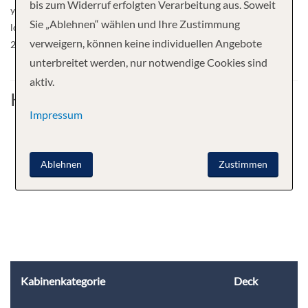
bis zum Widerruf erfolgten Verarbeitung aus. Soweit
you’ll experience the moments that truly matter with the ones you
Sie „Ablehnen“ wählen und Ihre Zustimmung
love most. Reserve your place on Norwegian Aura, setting sail in
verweigern, können keine individuellen Angebote
2027.
unterbreitet werden, nur notwendige Cookies sind
aktiv.
Kabine
Impressum
Ablehnen
Zustimmen
Kabinenkategorie
Deck