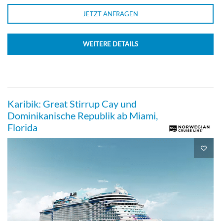
JETZT ANFRAGEN
Solo Oceanview-[OT]
WEITERE DETAILS
Deck 05
Aussenkabine
Karibik: Great Stirrup Cay und
Dominikanische Republik ab Miami,
Florida
Sailaway Oceanview-[OX]
Deck 05
Aussenkabine