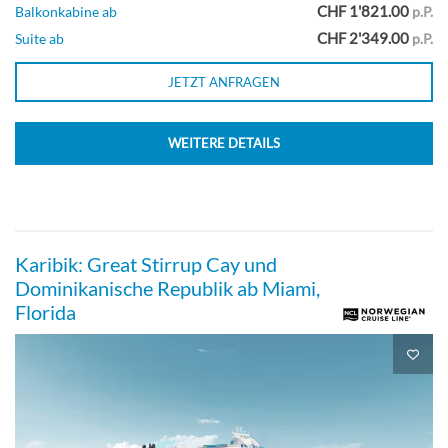
Family Suite With Master Bedroom &
CHF 1'821.00
Balkonkabine ab
p.P.
Balcony-[SJ]
CHF 2'349.00
Suite ab
p.P.
JETZT ANFRAGEN
Deck 10
WEITERE DETAILS
Suite
Forward-Facing Suite With Master
Karibik: Great Stirrup Cay und
Bedroom & Large Balcony-[SK]
Dominikanische Republik ab Miami,
Florida
Deck 10
Suite