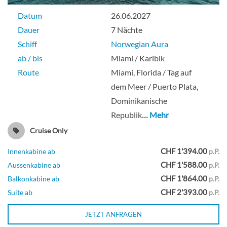
Suite
Datum
26.06.2027
Dauer
7 Nächte
Schiff
Norwegian Aura
Club Balcony Suite-[MA]
ab / bis
Miami / Karibik
Route
Miami, Florida / Tag auf
Deck 10
dem Meer / Puerto Plata,
Dominikanische
Suite
Republik
… Mehr
Cruise Only
CHF 1'394.00
Innenkabine ab
p.P.
Forward-Facing Club Balcony Suite-
CHF 1'588.00
Aussenkabine ab
p.P.
[MB]
CHF 1'864.00
Balkonkabine ab
p.P.
CHF 2'393.00
Suite ab
p.P.
Deck 10
JETZT ANFRAGEN