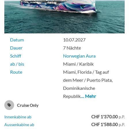
Aft-Facing Suite With Large Balcony-
[SH]
Datum
10.07.2027
Dauer
7 Nächte
Suite
Schiff
Norwegian Aura
ab / bis
Miami / Karibik
Route
Miami, Florida / Tag auf
Aft-Facing Suite With Large Balcony-[SI]
dem Meer / Puerto Plata,
Dominikanische
Republik
… Mehr
Suite
Cruise Only
CHF 1'370.00
Innenkabine ab
p.P.
CHF 1'588.00
Aussenkabine ab
p.P.