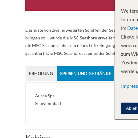
Weitere
Informa
im
Date
Das erste von zwei erweiterten Schiffen der Seaside EVO-
Einstel
bringen soll, wurde die MSC Seashore erweitert und mit ein
widerruf
die MSC Seashore über ein neues Luftreinigungssystem, Safe
garantiert. Die MSC Seashore ist eines der Schiffe, die da
zum Wid
Zustimm
werden,
ERHOLUNG
SPEISEN UND GETRÄNKE
UNTERH
Impres
Aurea Spa
Schwimmbad
Ableh
Kabine