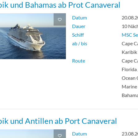
bik und Bahamas ab Prot Canaveral
Datum
20.08.
Dauer
10 Näc
Schiff
MSC Se
ab / bis
Cape Ca
Karibik
Route
Cape Ca
Florida
Ocean 
Marine 
Baham
bik und Antillen ab Port Canaveral
Datum
23.08.