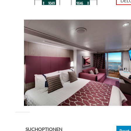
DELU
Innen
PREM
Delu
Delu
Auss
DELU
Gran
SUCHOPTIONEN
Reset