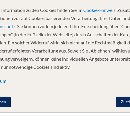
 Information zu den Cookies finden Sie im
Cookie-Hinweis.
Zusätz
tionen zur auf Cookies basierenden Verarbeitung Ihrer Daten find
nschutz.
Sie können zudem jederzeit Ihre Entscheidung über "Coo
Klasse. Aufbauend auf dem bahnbrechenden und wegweisenden Design der
lungen" [in der Fußzeile der Webseite] durch Ausschalten der Kat
er Vielzahl brandneuer Funktionen, Räume und Erlebnisse für die Gäste au
en. Ein solcher Widerruf wirkt sich nicht auf die Rechtmäßigkeit d
 Air“, das mit Hilfe von UV-C-Lampen Viren und Bakterien beseitigt und 
s Ocean Cay MSC Marine Reserve, das exklusive MSC-Reiseziel auf den Bah
erruf erfolgten Verarbeitung aus. Soweit Sie „Ablehnen“ wählen 
ung verweigern, können keine individuellen Angebote unterbreit
 nur notwendige Cookies sind aktiv.
ALTUNG
FREIZEIT
sum
nen
Zust