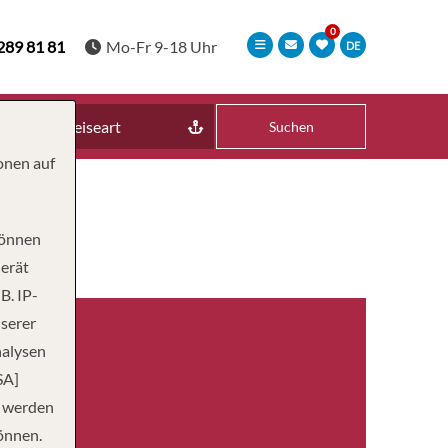
289 81 81
Mo-Fr 9-18 Uhr
DE
Reiseart
Suchen
onen auf
können
Gerät
B. IP-
nserer
nalysen
SA]
n werden
önnen.