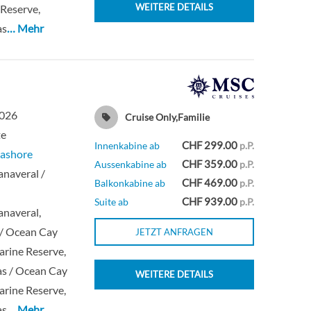
WEITERE DETAILS
Reserve,
Deck 16
Suite
as
… Mehr
2026
Cruise Only,Familie
te
CHF 299.00
Innenkabine ab
p.P.
ashore
CHF 359.00
Aussenkabine ab
p.P.
naveral /
CHF 469.00
Balkonkabine ab
p.P.
CHF 939.00
Suite ab
p.P.
naveral,
 / Ocean Cay
JETZT ANFRAGEN
rine Reserve,
s / Ocean Cay
WEITERE DETAILS
rine Reserve,
as
… Mehr