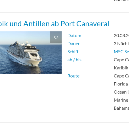
bik und Antillen ab Port Canaveral
Datum
20.08.
Dauer
3 Näch
Schiff
MSC Se
ab / bis
Cape Ca
Karibik
Route
Cape Ca
Florida
Ocean 
Marine 
Baham