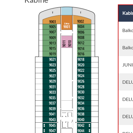
Kabi
Balk
Balk
JUNI
DELU
DELU
DELU