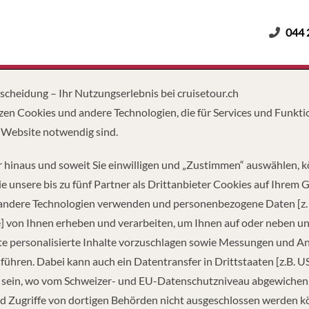
044 
Erwachsene
Kinder
Dauer
tscheidung – Ihr Nutzungserlebnis bei cruisetour.ch
zen Cookies und andere Technologien, die für Services und Funkti
 Website notwendig sind.
 hinaus und soweit Sie einwilligen und „Zustimmen“ auswählen, 
e unsere bis zu fünf Partner als Drittanbieter Cookies auf Ihrem 
 andere Technologien verwenden und personenbezogene Daten [z. 
] von Ihnen erheben und verarbeiten, um Ihnen auf oder neben u
e personalisierte Inhalte vorzuschlagen sowie Messungen und A
führen. Dabei kann auch ein Datentransfer in Drittstaaten [z.B. U
 sein, wo vom Schweizer- und EU-Datenschutzniveau abgewiche
TZUNG
PASSAGIERE
d Zugriffe von dortigen Behörden nicht ausgeschlossen werden k
13
5,632