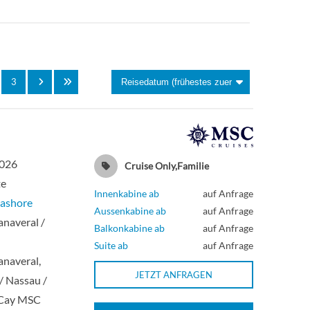
Deck 9
Suite
Deck 9
Suite
3
Deck 9
Suite
Deck 9
Suite
2026
Cruise Only,Familie
Deck 16
Suite
te
Innenkabine ab
auf Anfrage
ashore
Aussenkabine ab
auf Anfrage
Deck 16
Suite
naveral /
Balkonkabine ab
auf Anfrage
Suite ab
auf Anfrage
Deck 19
Suite
naveral,
JETZT ANFRAGEN
 / Nassau /
Deck 16
Suite
Cay MSC