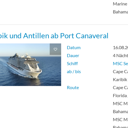
Marine 
t Club Innenkabine-[YIN]
Baham
bik und Antillen ab Port Canaveral
Datum
16.08.
Dauer
4 Näch
Schiff
MSC Se
ab / bis
Cape Ca
Karibik
Route
Cape Ca
Florida
MSC Ma
Bahama
MSC Ma
Baham