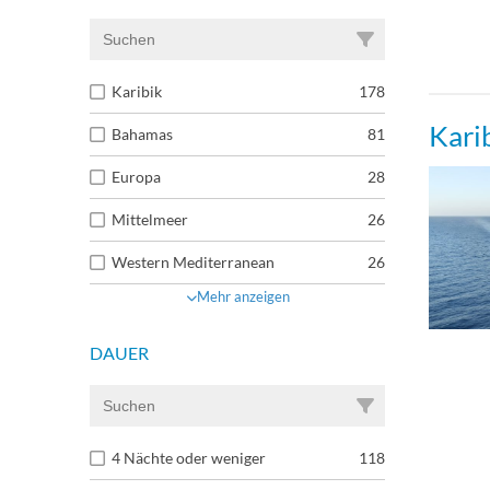
Yach
Karibik
178
Kari
Bahamas
81
Europa
28
Mittelmeer
26
Western Mediterranean
26
Mehr anzeigen
DAUER
4 Nächte oder weniger
118