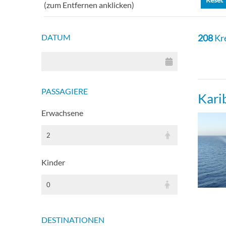
(zum Entfernen anklicken)
PREM
DATUM
208
Kr
Premi
PRE
PASSAGIERE
Kari
MSC 
Erwachsene
Yach
2
Yacht
Kinder
Yach
0
Yach
DESTINATIONEN