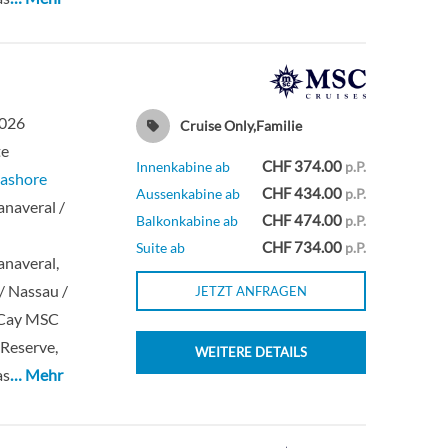
2026
Cruise Only,Familie
te
CHF 374.00
Innenkabine ab
p.P.
ashore
CHF 434.00
Aussenkabine ab
p.P.
naveral /
CHF 474.00
Balkonkabine ab
p.P.
CHF 734.00
Suite ab
p.P.
naveral,
 / Nassau /
JETZT ANFRAGEN
Cay MSC
Reserve,
WEITERE DETAILS
as
… Mehr