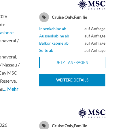
2026
Cruise Only,Familie
hte
Innenkabine ab
auf Anfrage
ashore
Aussenkabine ab
auf Anfrage
naveral /
Balkonkabine ab
auf Anfrage
Suite ab
auf Anfrage
naveral,
JETZT ANFRAGEN
 / Nassau /
Cay MSC
WEITERE DETAILS
Reserve,
as
… Mehr
2026
Cruise Only,Familie