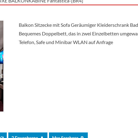
XE BALKONKABINE Fantastica-[BR4]
kabine Bella-[IB]
Balkon Sitzecke mit Sofa Geräumiger Kleiderschrank B
Bequemes Doppelbett, das in zwei Einzelbetten umgewand
IUM INNENKABINE-[IL1]
Telefon, Safe und Minibar WLAN auf Anfrage
xe Innenkabine-[IR1]
xe Innenkabine-[IR2]
enkabine Bella-[OB]
XE KABINE MIT MEERBLICK Fantastica-[OR1]
d Suite Aurea mit zwei Schlafzimmern-[SD]
2 Erwachsene
Msc Seashore