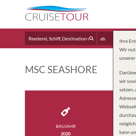
ab
Ihre En
Wir nut
unserer
MSC SEASHORE
Darüber
wir sowi
setzen,
Adresse
Webseit
durchzu
möglich
BAUJAHR
BESA
kann un
2020
1,4