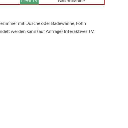
Deck 15
Balkonkabine
Innenkabine
adezimmer mit Dusche oder Badewanne, Föhn
elt werden kann (auf Anfrage) Interaktives TV,
Deck 10
Innenkabine
Deck 9
Innenkabine
Deck 14
Innenkabine
Aussenkabine
Deck 5
Aussenkabine
Deck 14
Suite