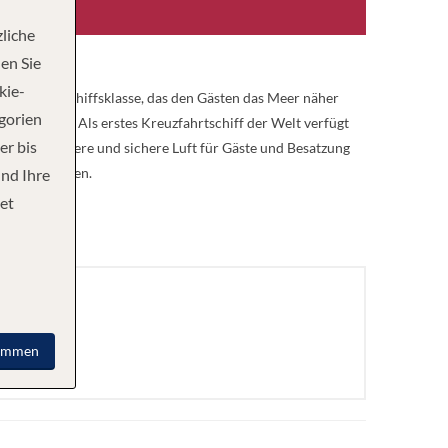
liche
en Sie
kie-
 Seaside-Schiffsklasse, das den Gästen das Meer näher
egorien
sgestattet. Als erstes Kreuzfahrtschiff der Welt verfügt
er bis
so eine saubere und sichere Luft für Gäste und Besatzung
amas, anlaufen.
und Ihre
et
immen