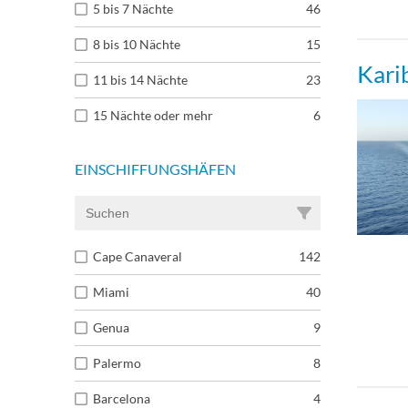
5 bis 7 Nächte
46
8 bis 10 Nächte
15
Kari
11 bis 14 Nächte
23
15 Nächte oder mehr
6
EINSCHIFFUNGSHÄFEN
Cape Canaveral
142
Miami
40
Genua
9
Palermo
8
Barcelona
4