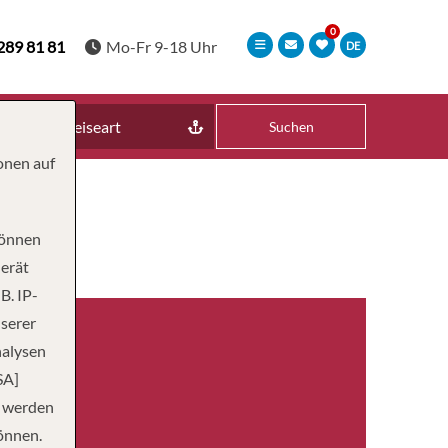
289 81 81
Mo-Fr 9-18 Uhr
DE
Reiseart
Suchen
onen auf
können
Gerät
B. IP-
nserer
nalysen
SA]
n werden
önnen.