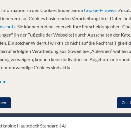
 Information zu den Cookies finden Sie im
Cookie-Hinweis.
Zusätz
tionen zur auf Cookies basierenden Verarbeitung Ihrer Daten find
nschutz.
Sie können zudem jederzeit Ihre Entscheidung über "Coo
ennt. Dies ermöglicht MS Thurgau Silence ein fast geräusch- und vibratio
lungen" [in der Fußzeile der Webseite] durch Ausschalten der Kat
tel- und Oberdeck verfügen über einen französischen Balkon und der ver
en. Ein solcher Widerruf wirkt sich nicht auf die Rechtmäßigkeit d
nd komfortabel eingerichteten Kabinen (ca. 13 m²) sind mit Dusche/WC, T
gsüber ein Bett zur Wand geklappt werden, das andere wird zum gemütlic
erruf erfolgten Verarbeitung aus. Soweit Sie „Ablehnen“ wählen 
französische Balkone, auf dem Hauptdeck nicht zu öffnende Bullaugen. 
ung verweigern, können keine individuellen Angebote unterbreit
eimtrainern, Sonnendeck mit Windschutzelementen, Sonnensegel, Lieges
 nur notwendige Cookies sind aktiv.
 dafür vorgesehenen Aussenbereichen erlaubt.
sum
nen
Zust
nenkategorie
ttkabine Hauptdeck Standard-[A]