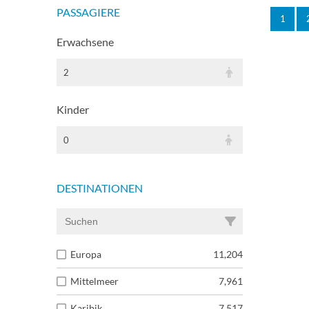
PASSAGIERE
1
Erwachsene
2
Kinder
0
DESTINATIONEN
Europa
11,204
Mittelmeer
7,961
Karibik
7,517