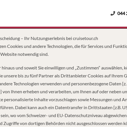
044 
Erwachsene
Kinder
Dauer
tscheidung – Ihr Nutzungserlebnis bei cruisetour.ch
zen Cookies und andere Technologien, die für Services und Funkti
 Website notwendig sind.
 hinaus und soweit Sie einwilligen und „Zustimmen“ auswählen, 
e unsere bis zu fünf Partner als Drittanbieter Cookies auf Ihrem 
 andere Technologien verwenden und personenbezogene Daten [z. 
] von Ihnen erheben und verarbeiten, um Ihnen auf oder neben u
e personalisierte Inhalte vorzuschlagen sowie Messungen und A
führen. Dabei kann auch ein Datentransfer in Drittstaaten [z.B. U
 sein, wo vom Schweizer- und EU-Datenschutzniveau abgewiche
d Zugriffe von dortigen Behörden nicht ausgeschlossen werden k