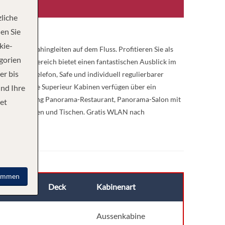
liche
en Sie
kie-
nsfreies Dahingleiten auf dem Fluss. Profitieren Sie als
egorien
glaste Bugbereich bietet einen fantastischen Ausblick im
er bis
V/Radio, Telefon, Safe und individuell regulierbarer
hen Sofa. Die Superieur Kabinen verfügen über ein
und Ihre
Bordeinrichtung Panorama-Restaurant, Panorama-Salon mit
et
tühlen, Stühlen und Tischen. Gratis WLAN nach
immen
Deck
Kabinenart
Aussenkabine