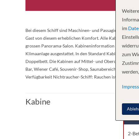
Weitere
Informa
im
Date
Bei diesem Schiff sind Maschinen- und Passagierbereich getr
Einstel
Gast von diesem erheblichen Komfort. Alle Kabinen auf Mit
widerruf
grossen Panorama-Salon. Kabineninformation Die stilvoll u
Klimaanlage ausgestattet. In den Standard Kabinen kann ta
zum Wid
Doppelbett. Die Kabinen auf Mittel- und Oberdeck haben 
Zustimm
Bar, Wiener Café, Souvenir-Shop, Saunabereich mit zwei H
werden,
Verfügbarkeit Nichtraucher-Schiff: Rauchen ist nur in den
Impres
Kabine
Ableh
Kabi
2-Be