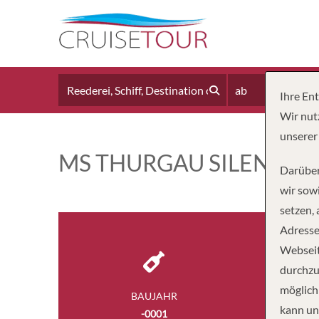
ab
Ihre En
Wir nut
unserer
MS THURGAU SILENCE
Darüber
wir sowi
setzen,
Adresse
Webseit
durchzu
möglich
BAUJAHR
kann un
-0001