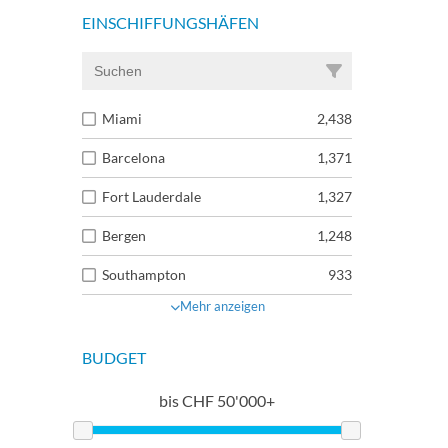
EINSCHIFFUNGSHÄFEN
Miami
2,438
Barcelona
1,371
Fort Lauderdale
1,327
Bergen
1,248
Southampton
933
Mehr anzeigen
BUDGET
bis
CHF
50'000+