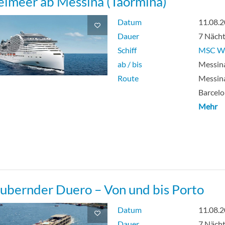
elmeer ab Messina (Taormina)
Datum
11.08.
Dauer
7 Näch
Schiff
MSC Wo
ab / bis
Messina
Route
Messina
Barcelo
Mehr
ubernder Duero – Von und bis Porto
Datum
11.08.
Dauer
7 Näch