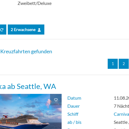
Zweibett/Deluxe
2 Erwachsene
Kreuzfahrten gefunden
1
2
ka ab Seattle, WA
Datum
11.08.
Dauer
7 Näch
Schiff
Carnival
ab / bis
Seattle