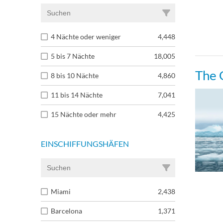
4 Nächte oder weniger
4,448
5 bis 7 Nächte
18,005
The 
8 bis 10 Nächte
4,860
11 bis 14 Nächte
7,041
15 Nächte oder mehr
4,425
EINSCHIFFUNGSHÄFEN
Miami
2,438
Barcelona
1,371