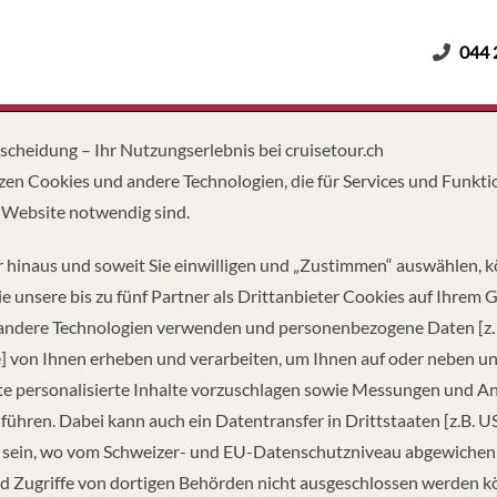
044 
Erwachsene
Kinder
Dauer
tscheidung – Ihr Nutzungserlebnis bei cruisetour.ch
zen Cookies und andere Technologien, die für Services und Funkti
 Website notwendig sind.
 hinaus und soweit Sie einwilligen und „Zustimmen“ auswählen, 
e unsere bis zu fünf Partner als Drittanbieter Cookies auf Ihrem 
 andere Technologien verwenden und personenbezogene Daten [z. 
] von Ihnen erheben und verarbeiten, um Ihnen auf oder neben u
e personalisierte Inhalte vorzuschlagen sowie Messungen und A
führen. Dabei kann auch ein Datentransfer in Drittstaaten [z.B. U
 sein, wo vom Schweizer- und EU-Datenschutzniveau abgewiche
d Zugriffe von dortigen Behörden nicht ausgeschlossen werden k