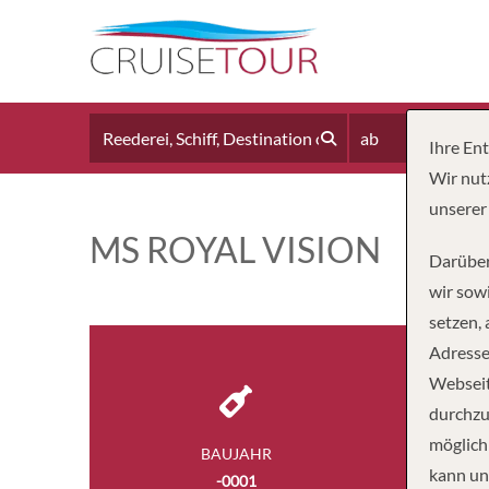
ab
Ihre En
Wir nut
unserer
MS ROYAL VISION
Darüber
wir sowi
setzen,
Adresse
Webseit
durchzu
möglich
BAUJAHR
kann un
-0001