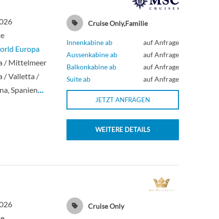
2026
Cruise Only,Familie
te
Innenkabine ab
auf Anfrage
rld Europa
Aussenkabine ab
auf Anfrage
 / Mittelmeer
Balkonkabine ab
auf Anfrage
 / Valletta /
Suite ab
auf Anfrage
na, Spanien
…
JETZT ANFRAGEN
WEITERE DETAILS
2026
Cruise Only
te