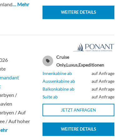
enland
… Mehr
WEITERE DETAILS
Cruise
2026
Only,Luxus,Expeditionen
hte
Innenkabine ab
auf Anfrage
mmandant
Aussenkabine ab
auf Anfrage
t
Balkonkabine ab
auf Anfrage
arbyen /
Suite ab
auf Anfrage
navien
JETZT ANFRAGEN
rbyen / Auf
ee / Auf hoher
WEITERE DETAILS
ehr