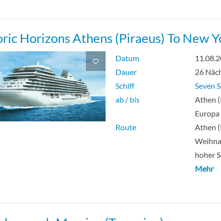
oric Horizons Athens (Piraeus) To New Y
Datum
11.08.
Dauer
26 Näc
Schiff
Seven S
ab / bis
Athen (
Europa
Route
Athen (
Weihna
hoher S
Mehr