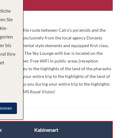
liche
en Sie
kie-
se the entire Nile route between Cairo’s pyramids and the
egorien
star de luxe) exclusively from the local agency Dynasty
er bis
shed with oriental style elements and equipped first class,
ndry service. The Sky Lounge with bar is located on the
und Ihre
 fitness corner. Free WiFi in public areas (reception
et
your journey to the highlights of the land of the pharaohs
u during your entire trip to the highlights of the land of
ll accompany you during your entire trip to the highlights
lcome to the MS Royal Vision!
immen
k
Kabinenart