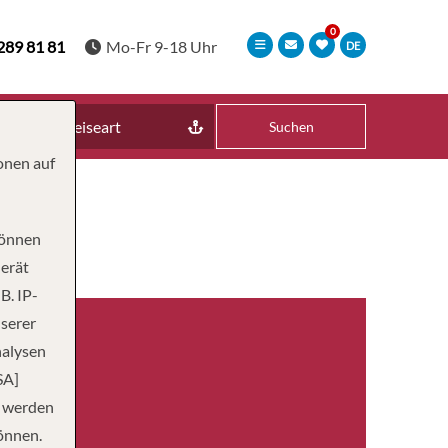
289 81 81
Mo-Fr 9-18 Uhr
DE
Reiseart
Suchen
onen auf
können
Gerät
B. IP-
nserer
nalysen
SA]
n werden
önnen.