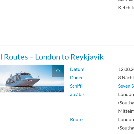
Ketchi
l Routes – London to Reykjavik
Datum
12.08.
Dauer
8 Näch
Schiff
Seven S
ab / bis
Londo
(South
Mittel
Route
Londo
(South