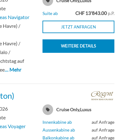
Cruise Only,Luxus
hte
CHF 13'843.00
Suite ab
p.P.
eas Navigator
e Havre) /
JETZT ANFRAGEN
e Havre) /
WEITERE DETAILS
alo /
chtstag auf
See
… Mehr
ton)
2026
Cruise Only,Luxus
hte
Innenkabine ab
auf Anfrage
eas Voyager
Aussenkabine ab
auf Anfrage
n
Balkonkabine ab
auf Anfrage