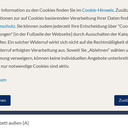
 Information zu den Cookies finden Sie im
Cookie-Hinweis.
Zusätz
tionen zur auf Cookies basierenden Verarbeitung Ihrer Daten find
nschutz.
Sie können zudem jederzeit Ihre Entscheidung über "Coo
e ein tolles Wohngefühl und überzeugt durch eine gute Küche mit einem 
lungen" [in der Fußzeile der Webseite] durch Ausschalten der Kat
binen, z.T. mit Balkon. Die geschmackvollen, lichtdurchfluteten Aufenth
en. Ein solcher Widerruf wirkt sich nicht auf die Rechtmäßigkeit d
h Holland, Belgien sowie auf Rhein, Main, Mosel und Saar. Lift zwischen
ks, ein Panoramarestaurant (eine Tischzeit), eine stilvoll eingerichtet
erruf erfolgten Verarbeitung aus. Soweit Sie „Ablehnen“ wählen 
que, Bibliothek. Zudem verfügt das Schiff über einen Wellnessbereich mi
ung verweigern, können keine individuellen Angebote unterbreit
egestühlen, Sitzgruppen und Schattenplätzen. Das Sonnendeck ist mit ein
 nur notwendige Cookies sind aktiv.
en. Herzlich Willkommen auf MS Rhein Prinzessin!
sum
nen
Zust
nenkategorie
Deck
bett außen-[A]
Neptu