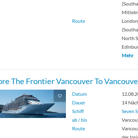
(South
Mittel
Route
Londo
(South
North S
Edinbur
Mehr
ore The Frontier Vancouver To Vancouve
Datum
12.08.
Dauer
14 Näc
Schiff
Seven S
ab / bis
Vancouv
Route
Vancouv
der Ins