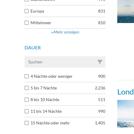
Europa
831
Mittelmeer
810
Mehr anzeigen
DAUER
4 Nächte oder weniger
900
5 bis 7 Nächte
2,236
Lond
8 bis 10 Nächte
511
11 bis 14 Nächte
990
15 Nächte oder mehr
1,405