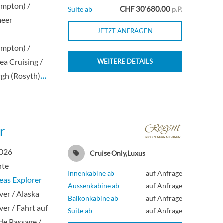
ampton) /
CHF 30'680.00
Suite ab
p.P.
meer
JETZT ANFRAGEN
n
ampton) /
ea Cruising /
WEITERE DETAILS
gh (Rosyth)
…
r
2026
Cruise Only,Luxus
hte
Innenkabine ab
auf Anfrage
eas Explorer
Aussenkabine ab
auf Anfrage
er / Alaska
Balkonkabine ab
auf Anfrage
er / Fahrt auf
Suite ab
auf Anfrage
ide Passage /