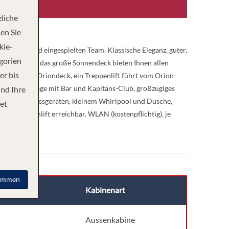
liche
en Sie
kie-
hervorragend eingespielten Team. Klassische Eleganz, guter,
egorien
altsräume und das große Sonnendeck bieten Ihnen allen
er bis
 Saturn- und Oriondeck, ein Treppenlift führt vom Orion-
e Panoramalounge mit Bar und Kapitäns-Club, großzügiges
und Ihre
t Sauna, Fitnessgeräten, kleinem Whirlpool und Dusche,
et
em Treppenlift erreichbar. WLAN (kostenpflichtig), je
immen
Kabinenart
n Deck
Aussenkabine