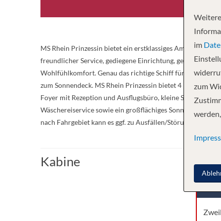
Weitere
Informa
im
Date
MS Rhein Prinzessin bietet ein erstklassiges Ambiente sowi
Einstel
freundlicher Service, gediegene Einrichtung, geräumige Ka
widerruf
Wohlfühlkomfort. Genau das richtige Schiff für Reisen durc
zum Sonnendeck. MS Rhein Prinzessin bietet 4 Passagierdec
zum Wid
Foyer mit Rezeption und Ausflugsbüro, kleine Schiffsbouti
Zustimm
Wäschereiservice sowie ein großflächiges Sonnendeck mit Li
werden,
nach Fahrgebiet kann es ggf. zu Ausfällen/Störungen komm
Impres
Kabine
Ableh
Kabi
Zwei