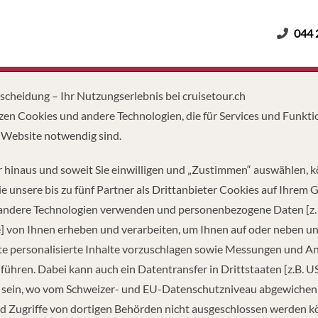
044 
Erwachsene
Kinder
Dauer
tscheidung – Ihr Nutzungserlebnis bei cruisetour.ch
zen Cookies und andere Technologien, die für Services und Funkti
 Website notwendig sind.
 hinaus und soweit Sie einwilligen und „Zustimmen“ auswählen, 
e unsere bis zu fünf Partner als Drittanbieter Cookies auf Ihrem 
 andere Technologien verwenden und personenbezogene Daten [z. 
] von Ihnen erheben und verarbeiten, um Ihnen auf oder neben u
e personalisierte Inhalte vorzuschlagen sowie Messungen und A
führen. Dabei kann auch ein Datentransfer in Drittstaaten [z.B. U
 sein, wo vom Schweizer- und EU-Datenschutzniveau abgewiche
TZUNG
LÄNGE
PASS
d Zugriffe von dortigen Behörden nicht ausgeschlossen werden k
5
360 FUSS
1