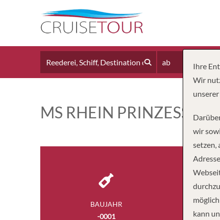
ab
Ihre En
Wir nut
unserer
MS RHEIN PRINZESSIN
Darüber
wir sowi
setzen,
Adresse
Webseit
durchzu
möglich
BAUJAHR
BESA
kann un
-0001
3