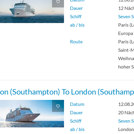
Dauer
12 Näc
Schiff
Seven S
ab / bis
Paris (L
Europa
Route
Paris (L
Saint-M
Weihna
hoher 
on (Southampton) To London (Southamp
Datum
12.08.
Dauer
20 Näc
Schiff
Seven S
ab / bis
Londo