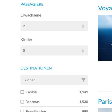
PASSAGIERE
Voya
Erwachsene
2
Kinder
0
DESTINATIONEN
Karibik
1,949
Pari
Bahamas
1,530
Skandinavien
995