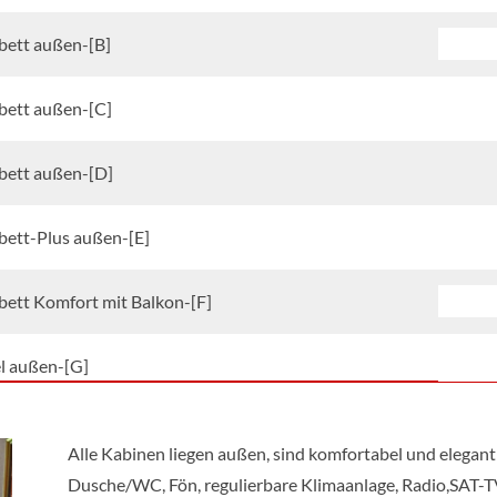
bett außen-[B]
Neptu
bett außen-[C]
Saturn
bett außen-[D]
bett-Plus außen-[E]
Saturn
bett Komfort mit Balkon-[F]
Orian 
el außen-[G]
Saturn
el-Komfort mit Balkon-[H1]
Orian 
Alle Kabinen liegen außen, sind komfortabel und elegant ei
Dusche/WC, Fön, regulierbare Klimaanlage, Radio,SAT-T