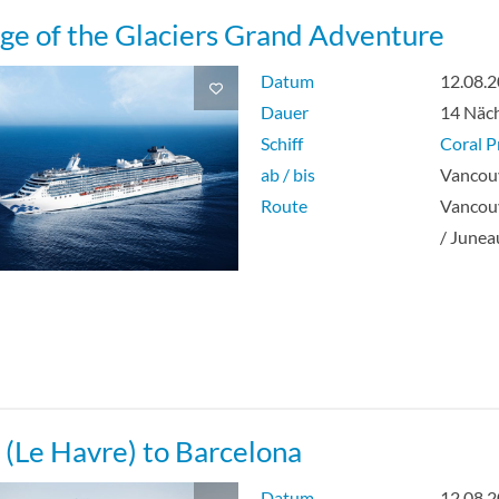
ge of the Glaciers Grand Adventure
Datum
12.08.
Dauer
14 Näc
Schiff
Coral P
ab / bis
Vancouv
Route
Vancouv
/ Junea
s (Le Havre) to Barcelona
Datum
12.08.