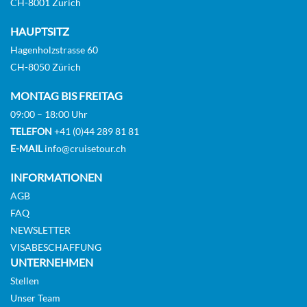
CH-8001 Zürich
HAUPTSITZ
Aussenkabine
Hagenholzstrasse 60
CH-8050 Zürich
MONTAG BIS FREITAG
MAIN DECK 2 SEPARABLE BEDS CAT
09:00 – 18:00 Uhr
C-[C_GLS_PP]
TELEFON
+41 (0)44 289 81 81
E-MAIL
info@cruisetour.ch
INFORMATIONEN
Aussenkabine
AGB
FAQ
NEWSLETTER
MAIN DECK 1 SINGLE BED CAT C-
VISABESCHAFFUNG
UNTERNEHMEN
[C_SGL_PP]
Stellen
Unser Team