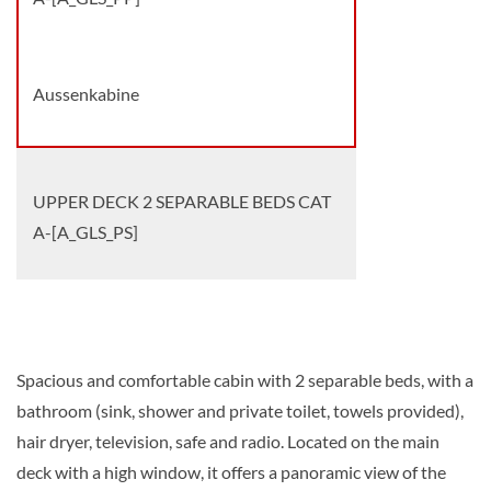
Aussenkabine
UPPER DECK 2 SEPARABLE BEDS CAT
A-[A_GLS_PS]
Aussenkabine
Spacious and comfortable cabin with 2 separable beds, with a
bathroom (sink, shower and private toilet, towels provided),
MAIN DECK 2 SEPARABLE BEDS CAT
hair dryer, television, safe and radio. Located on the main
B-[B_GLS_PP]
deck with a high window, it offers a panoramic view of the