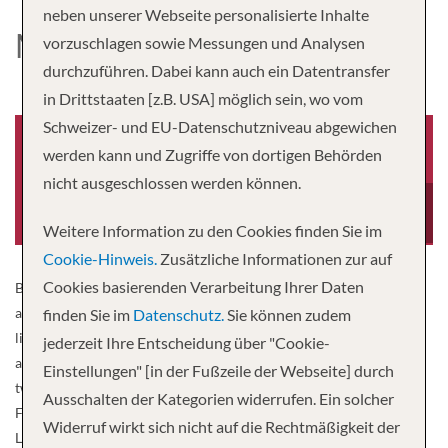
neben unserer Webseite personalisierte Inhalte
MS RENOIR
vorzuschlagen sowie Messungen und Analysen
durchzuführen. Dabei kann auch ein Datentransfer
in Drittstaaten [z.B. USA] möglich sein, wo vom
Schweizer- und EU-Datenschutzniveau abgewichen
werden kann und Zugriffe von dortigen Behörden
nicht ausgeschlossen werden können.
Baujahr
Besatzung
2018
26
Weitere Information zu den Cookies finden Sie im
Cookie-Hinweis.
Zusätzliche Informationen zur auf
Cookies basierenden Verarbeitung Ihrer Daten
By adopting the „French chic“ spirit, this boat has been fitted out in
an elegant and graphic classicism inspired by the friendship that
finden Sie im
Datenschutz.
Sie können zudem
linked Coco Chanel to Auguste Renoir. The powder pink subtly
jederzeit Ihre Entscheidung über "Cookie-
alternates with shades of anthracite. The cabins are spread over
Einstellungen" [in der Fußzeile der Webseite] durch
two decks: on the upper deck, they have large bay windows with a
Ausschalten der Kategorien widerrufen. Ein solcher
French balcony; on the main deck, they have large windows.
Widerruf wirkt sich nicht auf die Rechtmäßigkeit der
Located on the upper deck, the restaurant, where all meals are