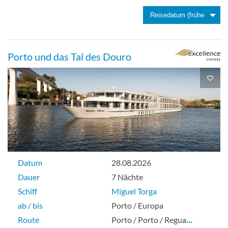
2-Bett, frz. Balkon 14 m²
Porto und das Tal des Douro
Balkonkabine
Mini Suite, frz. Balkon
Datum
28.08.2026
Dauer
7 Nächte
Suite
Schiff
Miguel Torga
ab / bis
Porto / Europa
Route
Porto / Porto / Regua
…