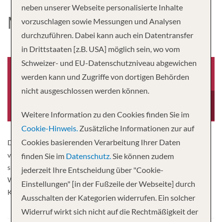
neben unserer Webseite personalisierte Inhalte
MIGUEL TORGA
vorzuschlagen sowie Messungen und Analysen
durchzuführen. Dabei kann auch ein Datentransfer
in Drittstaaten [z.B. USA] möglich sein, wo vom
Schweizer- und EU-Datenschutzniveau abgewichen
werden kann und Zugriffe von dortigen Behörden
nicht ausgeschlossen werden können.
Baujahr
Länge
2016
262 fuss
Weitere Information zu den Cookies finden Sie im
Cookie-Hinweis.
Zusätzliche Informationen zur auf
Cookies basierenden Verarbeitung Ihrer Daten
Die heimat der MS Miguel Torga ist der Douro. Die Reise verläuft
vom Porto am Atlantischen Ozean bis tief in das Flusstal zur
finden Sie im
Datenschutz.
Sie können zudem
spanischen Grenze. Diese Reise ist einzigartig. Freuen Sie sich auf
jederzeit Ihre Entscheidung über "Cookie-
Weinbaugebiete, wunderschöne Landschaften und traditionelle
Einstellungen" [in der Fußzeile der Webseite] durch
Kultur.
Ausschalten der Kategorien widerrufen. Ein solcher
Widerruf wirkt sich nicht auf die Rechtmäßigkeit der