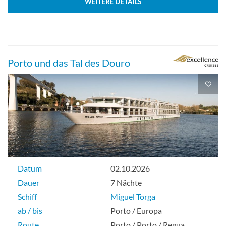
WEITERE DETAILS
Porto und das Tal des Douro
Datum
02.10.2026
Dauer
7 Nächte
Schiff
Miguel Torga
ab / bis
Porto / Europa
Route
Porto / Porto / Regua
…