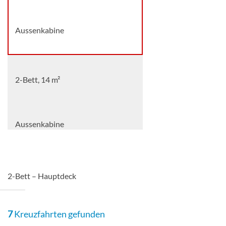
Aussenkabine
2-Bett, 14 m²
Aussenkabine
2-Bett, frz. Balkon 12 m²
2-Bett – Hauptdeck
7
Kreuzfahrten gefunden
Balkonkabine