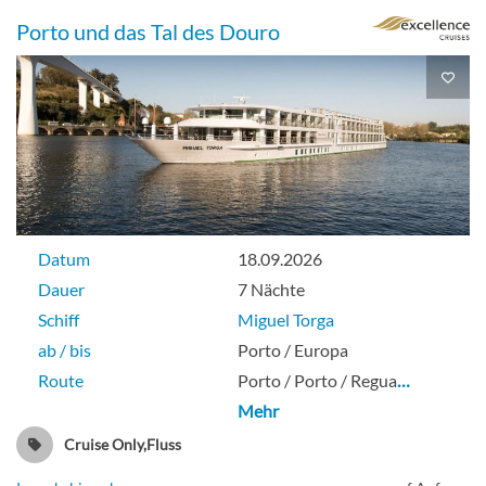
Porto und das Tal des Douro
Datum
18.09.2026
Dauer
7 Nächte
Schiff
Miguel Torga
ab / bis
Porto / Europa
Route
Porto / Porto / Regua
…
Mehr
Cruise Only,Fluss