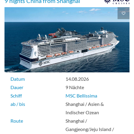
9 nights China from Shanghai
Datum
14.08.2026
Dauer
9 Nächte
Schiff
MSC Bellissima
ab / bis
Shanghai / Asien &
Indischer Ozean
Route
Shanghai /
Gangjeong/Jeju Island /