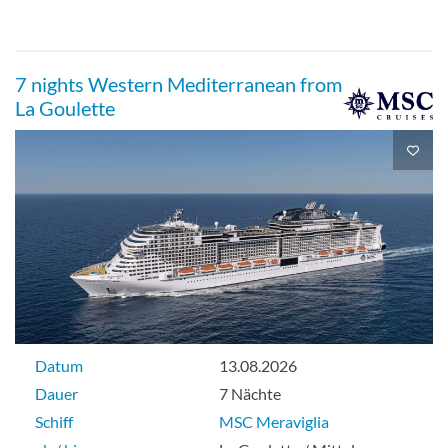
7 nights Western Mediterranean from
La Goulette
Datum
13.08.2026
Dauer
7 Nächte
Schiff
MSC Meraviglia