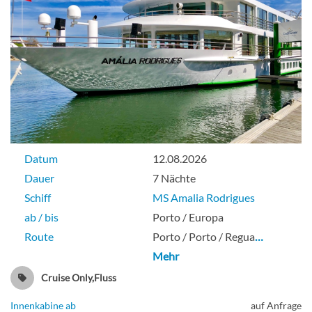
Zweibett mit Privatbalkon-[E]
Porto Deck
Balkonkabine
Datum
12.08.2026
Zweibett außen-[F]
Dauer
7 Nächte
Schiff
MS Amalia Rodrigues
Lissabon Deck
ab / bis
Porto / Europa
Route
Porto / Porto / Regua
…
Aussenkabine
Mehr
Cruise Only,Fluss
Innenkabine ab
auf Anfrage