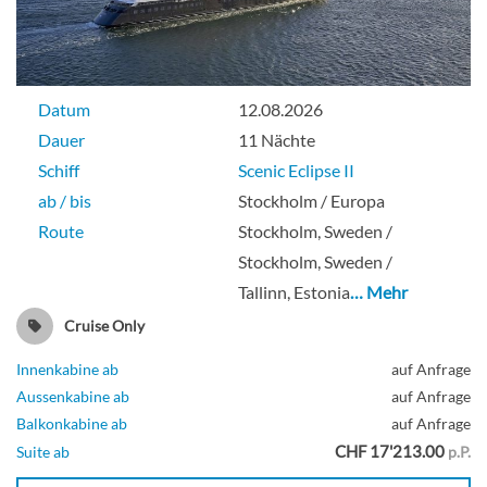
Porto Deck
Datum
12.08.2026
Aussenkabine
Dauer
11 Nächte
Schiff
Scenic Eclipse II
ab / bis
Stockholm / Europa
Route
Stockholm, Sweden /
Stockholm, Sweden /
Tallinn, Estonia
… Mehr
Cruise Only
Innenkabine ab
auf Anfrage
Aussenkabine ab
auf Anfrage
Balkonkabine ab
auf Anfrage
CHF 17'213.00
Suite ab
p.P.