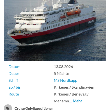
Datum
13.08.2026
Dauer
5 Nächte
Schiff
MS Nordkapp
ab / bis
Kirkenes / Skandinavien
Route
Kirkenes / Berlevag /
Mehamn
… Mehr
Cruise Only,Expeditionen