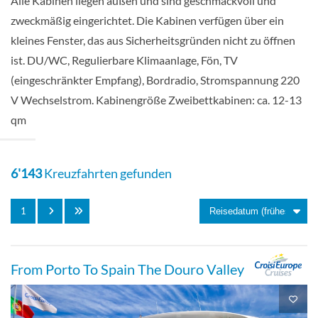
Alle Kabinen liegen außen und sind geschmackvoll und
zweckmäßig eingerichtet. Die Kabinen verfügen über ein
Einzel außen-[C]
kleines Fenster, das aus Sicherheitsgründen nicht zu öffnen
ist. DU/WC, Regulierbare Klimaanlage, Fön, TV
Douro Deck
(eingeschränkter Empfang), Bordradio, Stromspannung 220
V Wechselstrom. Kabinengröße Zweibettkabinen: ca. 12-13
Aussenkabine
qm
6'143
Kreuzfahrten gefunden
Zweibett außen-[D]
1
Porto Deck
From Porto To Spain The Douro Valley
Aussenkabine