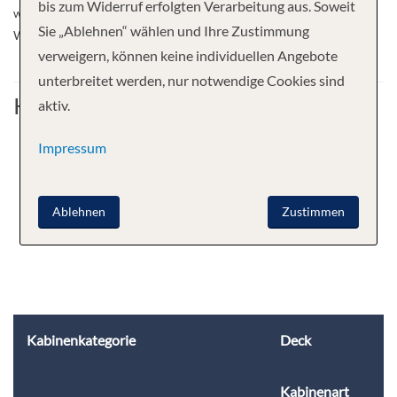
bis zum Widerruf erfolgten Verarbeitung aus. Soweit
with space for all guests. Small pool, large sun deck with loungers.
Sie „Ablehnen“ wählen und Ihre Zustimmung
Welcome to MS Magellan!
verweigern, können keine individuellen Angebote
unterbreitet werden, nur notwendige Cookies sind
Kabine
aktiv.
Impressum
Ablehnen
Zustimmen
Kabinenkategorie
Deck
Kabinenart