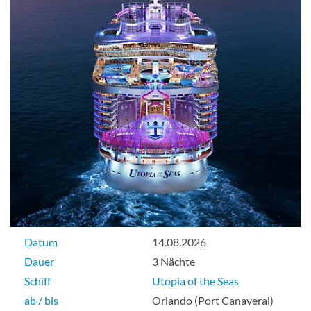
Datum
14.08.2026
Dauer
3 Nächte
Schiff
Utopia of the Seas
ab / bis
Orlando (Port Canaveral)