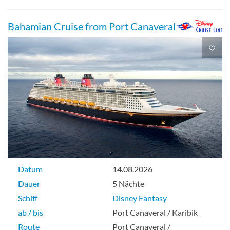
Bahamian Cruise from Port Canaveral
Datum
14.08.2026
Dauer
5 Nächte
Schiff
Disney Fantasy
ab / bis
Port Canaveral / Karibik
Route
Port Canaveral /