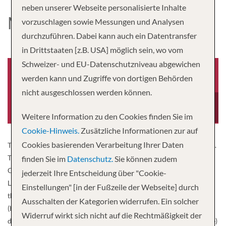
neben unserer Webseite personalisierte Inhalte
MS MAGELLAN
vorzuschlagen sowie Messungen und Analysen
durchzuführen. Dabei kann auch ein Datentransfer
in Drittstaaten [z.B. USA] möglich sein, wo vom
Schweizer- und EU-Datenschutzniveau abgewichen
werden kann und Zugriffe von dortigen Behörden
nicht ausgeschlossen werden können.
Baujahr
Besatzung
-0001
27
Weitere Information zu den Cookies finden Sie im
Cookie-Hinweis.
Zusätzliche Informationen zur auf
Cookies basierenden Verarbeitung Ihrer Daten
The comfortable Magellan is your home on a trip through Portugal.
The ship for high demands of the French shipping company
finden Sie im
Datenschutz.
Sie können zudem
Croisieurope offers a good standard and a lot of holiday comfort.
jederzeit Ihre Entscheidung über "Cookie-
Let yourself be pampered and enjoy a unique journey on 4 decks
Einstellungen" [in der Fußzeile der Webseite] durch
through the romantic wine valley of the Douros to Spain. Lift
Ausschalten der Kategorien widerrufen. Ein solcher
(between Douro and Portodeck). MS Magellan offers 4 passenger
Widerruf wirkt sich nicht auf die Rechtmäßigkeit der
decks, a spacious salon with a bar, a cozy restaurant (one table time)