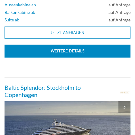
Einzel außen-[G]
Aussenkabine ab
auf Anfrage
Balkonkabine ab
auf Anfrage
Suite ab
auf Anfrage
Lissabon Deck
JETZT ANFRAGEN
Aussenkabine
WEITERE DETAILS
Zweibett außen-[H]
Porto Deck
Baltic Splendor: Stockholm to
Copenhagen
Aussenkabine
Einzel außen-[I]