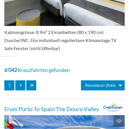
Kabinengrösse: 8.9m² 2 Einzelbetten (80 x 190 cm)
Dusche/WC, Fön individuell regulierbare Klimaanlage TV
Safe Fenster (nicht öffenbar)
6'042
Kreuzfahrten gefunden
1
From Porto To Spain The Douro Valley