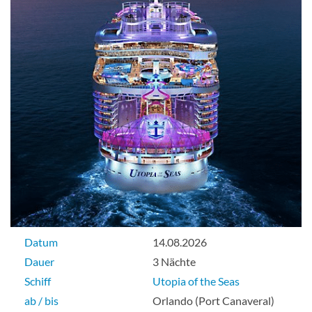
Datum
14.08.2026
Dauer
3 Nächte
Schiff
Utopia of the Seas
ab / bis
Orlando (Port Canaveral)