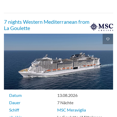
7 nights Western Mediterranean from
La Goulette
Datum
13.08.2026
Dauer
7 Nächte
Schiff
MSC Meraviglia