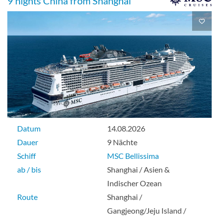
9 nights China from Shanghai
Datum
14.08.2026
Dauer
9 Nächte
Schiff
MSC Bellissima
ab / bis
Shanghai / Asien &
Indischer Ozean
Route
Shanghai /
Gangjeong/Jeju Island /