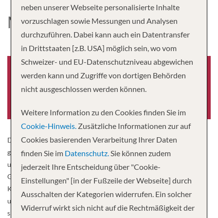
neben unserer Webseite personalisierte Inhalte
MS MADELEINE
vorzuschlagen sowie Messungen und Analysen
durchzuführen. Dabei kann auch ein Datentransfer
in Drittstaaten [z.B. USA] möglich sein, wo vom
Schweizer- und EU-Datenschutzniveau abgewichen
werden kann und Zugriffe von dortigen Behörden
nicht ausgeschlossen werden können.
Baujahr
-0001
Weitere Information zu den Cookies finden Sie im
Cookie-Hinweis.
Zusätzliche Informationen zur auf
Cookies basierenden Verarbeitung Ihrer Daten
Die MS Madeleine ist ein gemütliches Fluss­-/Kanalschiff. Die
geringe Grösse des Schiffs erlaubt Fahrten auf kleineren Flüssen
finden Sie im
Datenschutz.
Sie können zudem
und Kanälen in weniger bekannten Gebieten. Mit maximal 22
jederzeit Ihre Entscheidung über "Cookie-
Gästen erleben Sie Reisen im familiären Rahmen. Kabinen Alle
Einstellungen" [in der Fußzeile der Webseite] durch
Kabinen sind stilvoll, komfortabel und mit Dusche/WC, Föhn, TV
Ausschalten der Kategorien widerrufen. Ein solcher
und Safe eingerichtet. Die Kabinen auf dem Hauptdeck (ca. 8.9m²)
Widerruf wirkt sich nicht auf die Rechtmäßigkeit der
sind mit zwei Einzelbetten und nicht zu öffnenden Fenstern, die