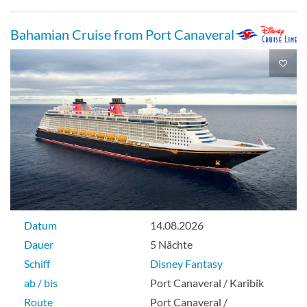
Bahamian Cruise from Port Canaveral
Datum
14.08.2026
Dauer
5 Nächte
Schiff
Disney Fantasy
ab / bis
Port Canaveral / Karibik
Route
Port Canaveral /