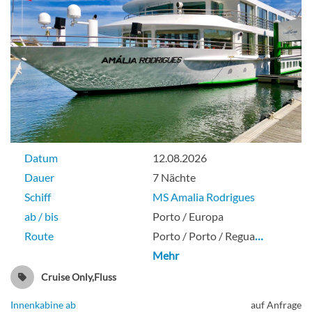
Datum
12.08.2026
Dauer
7 Nächte
Schiff
MS Amalia Rodrigues
ab / bis
Porto / Europa
Route
Porto / Porto / Regua
…
Mehr
Cruise Only,Fluss
Innenkabine ab
auf Anfrage