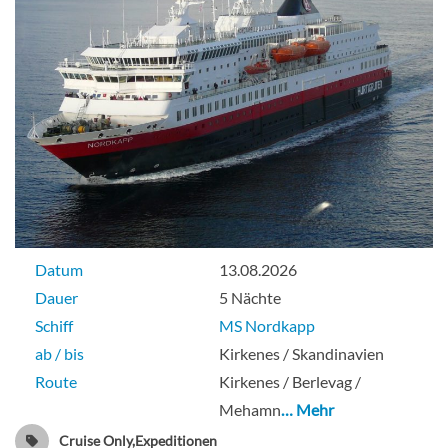
Datum
13.08.2026
Dauer
5 Nächte
Schiff
MS Nordkapp
ab / bis
Kirkenes / Skandinavien
Route
Kirkenes / Berlevag /
Mehamn
… Mehr
Cruise Only,Expeditionen