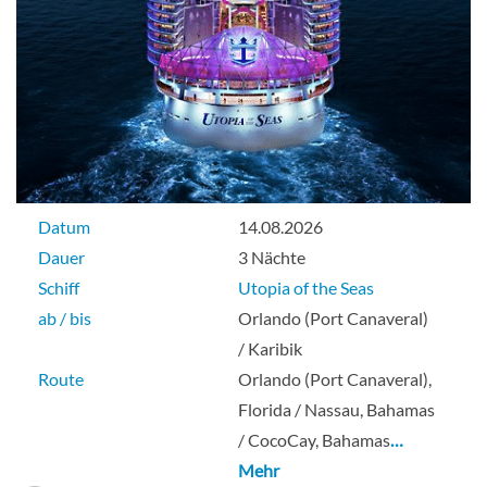
Datum
14.08.2026
Dauer
3 Nächte
Schiff
Utopia of the Seas
ab / bis
Orlando (Port Canaveral)
/ Karibik
Route
Orlando (Port Canaveral),
Florida / Nassau, Bahamas
/ CocoCay, Bahamas
…
Mehr