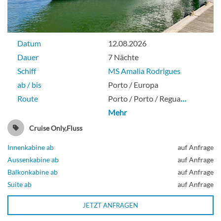
Balkonkabine
Datum
12.08.2026
Zweibett Junior-Suite mit Balkon-[F]
Dauer
7 Nächte
Schiff
MS Amalia Rodrigues
ab / bis
Porto / Europa
Suite
Route
Porto / Porto / Regua
…
Mehr
Cruise Only,Fluss
Zweibett Mini-Suite mit Balkon-[G]
Innenkabine ab
auf Anfrage
Aussenkabine ab
auf Anfrage
Balkonkabine ab
auf Anfrage
Suite ab
auf Anfrage
Suite
JETZT ANFRAGEN