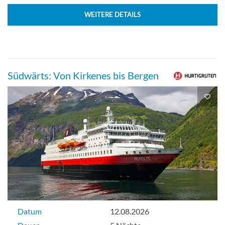
WEITERE DETAILS
Zweibett-Suite mit Balkon-[H]
Balkonkabine
Südwärts: Von Kirkenes bis Bergen
Zweibett Panorama-Suite mit Balkon-[I]
Balkonkabine
Datum
12.08.2026