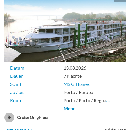
Datum
13.08.2026
Dauer
7 Nächte
Schiff
MS Gil Eanes
ab / bis
Porto / Europa
Route
Porto / Porto / Regua
…
Mehr
Cruise Only,Fluss
Innenkabine ab
auf Anfrage