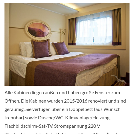
Zweibett de luxe zur Alleinbenutzung-
[B1]
Aussenkabine
Zweibett de luxe-[C]
Alle Kabinen liegen außen und haben große Fenster zum
Öffnen. Die Kabinen wurden 2015/2016 renoviert und sind
Aussenkabine
geräumig. Sie verfügen über ein Doppelbett (aus Wunsch
trennbar) sowie Dusche/WC, Klimaanlage/Heizung,
Flachbildschirm-Sat-TV, Stromspannung 220 V
Zweibett Junior-Suite mit Balkon-[D]