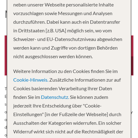
neben unserer Webseite personalisierte Inhalte
MS LAVRINENKOV
vorzuschlagen sowie Messungen und Analysen
durchzuführen. Dabei kann auch ein Datentransfer
in Drittstaaten [z.B. USA] möglich sein, wo vom
Schweizer- und EU-Datenschutzniveau abgewichen
werden kann und Zugriffe von dortigen Behörden
nicht ausgeschlossen werden können.
Baujahr
Besatzung
2015
90
Weitere Information zu den Cookies finden Sie im
Cookie-Hinweis.
Zusätzliche Informationen zur auf
Cookies basierenden Verarbeitung Ihrer Daten
The upper middle class ship was completely renovated in 2015/16.
Especially the spacious cabin layout and many junior suites or
finden Sie im
Datenschutz.
Sie können zudem
suites with balconies invite you to travel and linger. From the
jederzeit Ihre Entscheidung über "Cookie-
outdoor areas you can relax and enjoy the sights and natural beauty
Einstellungen" [in der Fußzeile der Webseite] durch
of the Russian river landscapes. The very friendly service crew will
Ausschalten der Kategorien widerrufen. Ein solcher
do their best to ensure that you feel at home. MS Lavrinkenkov
Widerruf wirkt sich nicht auf die Rechtmäßigkeit der
offers 5 decks, a panorama restaurant (one table time), foyer with