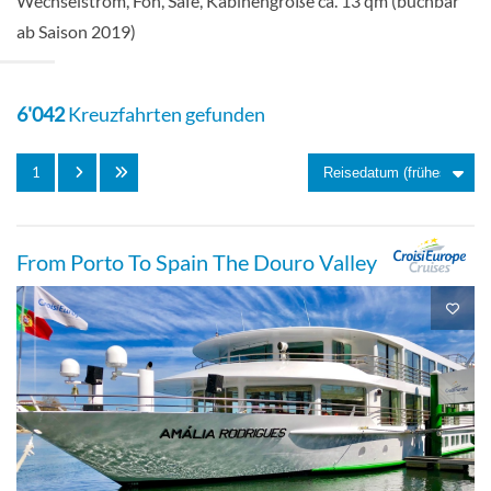
Wechselstrom, Fön, Safe, Kabinengröße ca. 13 qm (buchbar
ab Saison 2019)
Balkonkabine
6'042
Kreuzfahrten gefunden
1
Einzel Junior-Suite mit Balkon-[D1]
From Porto To Spain The Douro Valley
Balkonkabine
Zweibett Junior-Suite mit Balkon-[E]