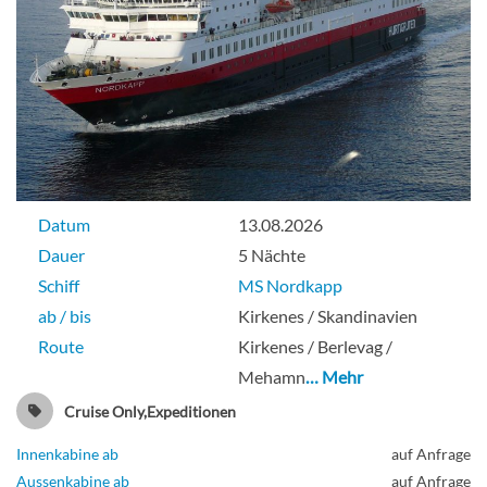
Datum
13.08.2026
Dauer
5 Nächte
Schiff
MS Nordkapp
ab / bis
Kirkenes / Skandinavien
Route
Kirkenes / Berlevag /
Mehamn
… Mehr
Cruise Only,Expeditionen
Innenkabine ab
auf Anfrage
Aussenkabine ab
auf Anfrage