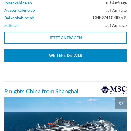
Innenkabine ab
auf Anfrage
Aussenkabine ab
auf Anfrage
CHF 3'410.00
Balkonkabine ab
p.P.
Suite ab
auf Anfrage
JETZT ANFRAGEN
WEITERE DETAILS
9 nights China from Shanghai