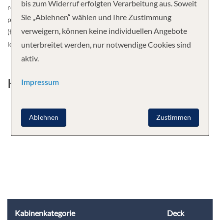
bis zum Widerruf erfolgten Verarbeitung aus. Soweit
reception, music lounge, viewing salon, bars, internet in the
Sie „Ablehnen“ wählen und Ihre Zustimmung
panorama bar. Furthermore, on-board shop, hairdresser, massage
verweigern, können keine individuellen Angebote
(for a fee), laundry service, sun deck with tables, chairs and
loungers, ship’s doctor / ambulance. Welcome to MS Lavrinenkov!
unterbreitet werden, nur notwendige Cookies sind
aktiv.
Kabine
Impressum
Ablehnen
Zustimmen
Kabinenkategorie
Deck