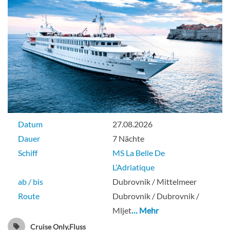
Deck Reception
Aussenkabine
LOWER DECK 2 SEPARABLE BEDS-
WINDOW CAT C-[C_GLS_PIH]
Datum
27.08.2026
Dauer
7 Nächte
Deck Sun
Schiff
MS La Belle De
L’Adriatique
ab / bis
Dubrovnik / Mittelmeer
Aussenkabine
Route
Dubrovnik / Dubrovnik /
Mljet
… Mehr
Cruise Only,Fluss