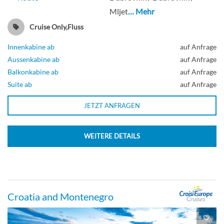
Deck Upper
Mljet
… Mehr
Cruise Only,Fluss
Aussenkabine
Innenkabine ab
auf Anfrage
Aussenkabine ab
auf Anfrage
Balkonkabine ab
auf Anfrage
Suite ab
auf Anfrage
UPPER DECK 1 QUEEN BED CAT C-
[C_DBL_PS]
JETZT ANFRAGEN
Deck Upper
WEITERE DETAILS
Aussenkabine
Croatia and Montenegro
EMBARKATION DECK 2 SEPARABLE
BEDS CAT C-[C_GLS_PE]