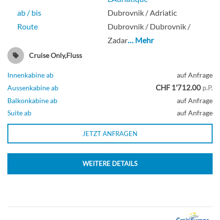
Aussenkabine
ab / bis
Dubrovnik / Adriatic
Route
Dubrovnik / Dubrovnik /
Zadar
… Mehr
LOWER DECK 2 SEPARABLE BEDS-
Cruise Only,Fluss
WINDOW CAT B-[B_GLS_PIH]
Innenkabine ab
auf Anfrage
CHF 1'712.00
Aussenkabine ab
p.P.
Deck Sun
Balkonkabine ab
auf Anfrage
Suite ab
auf Anfrage
Aussenkabine
JETZT ANFRAGEN
WEITERE DETAILS
MAIN DECK 2 SEPARABLE BEDS-
WINDOW CAT B-[B_GLS_PPH]
Deck Main