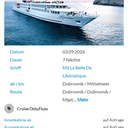
UPPER DECK 1 SINGLE BED CAT C-
[C_SGL_PS]
Deck Upper
Datum
03.09.2026
Aussenkabine
Dauer
7 Nächte
Schiff
MS La Belle De
L’Adriatique
ab / bis
Dubrovnik / Mittelmeer
Route
Dubrovnik / Dubrovnik /
Mljet
… Mehr
Cruise Only,Fluss
Innenkabine ab
auf Anfrage
Aussenkabine ab
auf Anfrage