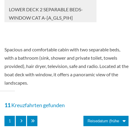
LOWER DECK 2 SEPARABLE BEDS-
WINDOW CAT A-[A_GLS_PIH]
Deck Sun
Spacious and comfortable cabin with two separable beds,
Aussenkabine
with a bathroom (sink, shower and private toilet, towels
provided), hair dryer, television, safe and radio. Located at the
boat deck with window, it offers a panoramic view of the
MAIN DECK 2 SEPARABLE BEDS-
landscapes.
WINDOW CAT A-[A_GLS_PPH]
11
Kreuzfahrten gefunden
Deck Main
1
Aussenkabine