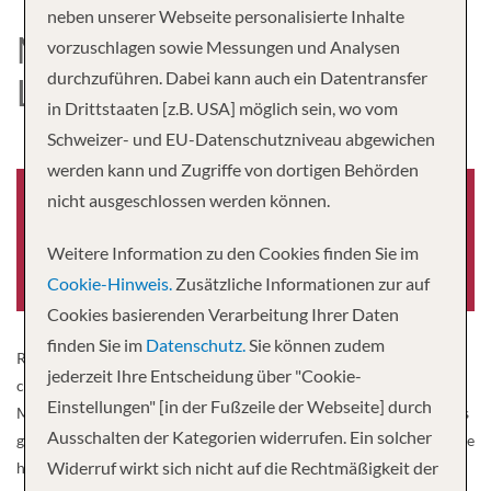
neben unserer Webseite personalisierte Inhalte
MS LA BELLE DE
vorzuschlagen sowie Messungen und Analysen
durchzuführen. Dabei kann auch ein Datentransfer
L’ADRIATIQUE
in Drittstaaten [z.B. USA] möglich sein, wo vom
Schweizer- und EU-Datenschutzniveau abgewichen
werden kann und Zugriffe von dortigen Behörden
nicht ausgeschlossen werden können.
Baujahr
Passagiere
Weitere Information zu den Cookies finden Sie im
2017
197
Cookie-Hinweis.
Zusätzliche Informationen zur auf
Cookies basierenden Verarbeitung Ihrer Daten
finden Sie im
Datenschutz.
Sie können zudem
Renovated in 2017, the MV La Belle de l’Adriatique offers a
jederzeit Ihre Entscheidung über "Cookie-
contemporary and warm setting to go to; the discovery of the
Einstellungen" [in der Fußzeile der Webseite] durch
Mediterranean and Adriatic coasts. Notes of water green and brass
Ausschalten der Kategorien widerrufen. Ein solcher
give it an elegant and sunny style. This boat has; 4 decks docks in the
Widerruf wirkt sich nicht auf die Rechtmäßigkeit der
heart of the cities and accommodates only 197 passengers at; its