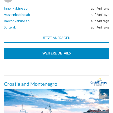
MAIN DECK 2 SEPARABLE BEDS-
WINDOW CAT C-[C_GLS_PPH]
Innenkabine ab
auf Anfrage
Aussenkabine ab
auf Anfrage
Balkonkabine ab
auf Anfrage
Deck Main
Suite ab
auf Anfrage
Aussenkabine
JETZT ANFRAGEN
WEITERE DETAILS
UPPER DECK 2 SEPARABLE BEDS CAT
C-[C_GLS_PS]
Croatia and Montenegro
Deck Upper
Aussenkabine