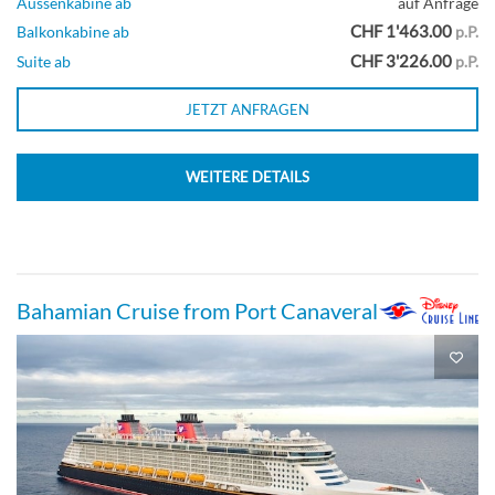
Aussenkabine ab
auf Anfrage
CHF 1'463.00
Balkonkabine ab
p.P.
CHF 3'226.00
Suite ab
p.P.
JETZT ANFRAGEN
WEITERE DETAILS
Bahamian Cruise from Port Canaveral