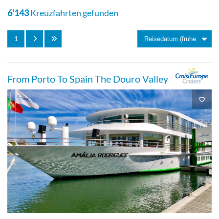
6'143
Kreuzfahrten gefunden
Aussenkabine
1
Zweibett mir frz. Balkon-[D]
From Porto To Spain The Douro Valley
Balkonkabine
Zweibett mit frz. Balkon-[E]
Balkonkabine