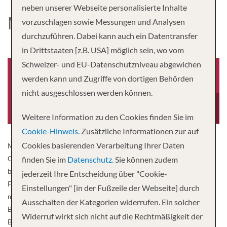
neben unserer Webseite personalisierte Inhalte
MS EXCELLENCE
vorzuschlagen sowie Messungen und Analysen
durchzuführen. Dabei kann auch ein Datentransfer
in Drittstaaten [z.B. USA] möglich sein, wo vom
Schweizer- und EU-Datenschutzniveau abgewichen
werden kann und Zugriffe von dortigen Behörden
nicht ausgeschlossen werden können.
Baujahr
Besatzung
-0001
36
Weitere Information zu den Cookies finden Sie im
Cookie-Hinweis.
Zusätzliche Informationen zur auf
Cookies basierenden Verarbeitung Ihrer Daten
MS Excellence Royal gehört zu den Flussschiffen der neuesten
Generation. Das elegante Schiff fährt unter Schweizer Flagge und
finden Sie im
Datenschutz.
Sie können zudem
bietet mit seinen lichtdurchfluteten Räumlichkeiten und warmen
jederzeit Ihre Entscheidung über "Cookie-
Farben ein angenehmes, stilvolles Ambiente. Die großen Kabinen,
Einstellungen" [in der Fußzeile der Webseite] durch
meist mit zum Boden reichender Fensterfront und französischem
Ausschalten der Kategorien widerrufen. Ein solcher
Balkon, begeistern und laden zum Verweilen ein. Lassen Sie sich an
Widerruf wirkt sich nicht auf die Rechtmäßigkeit der
Bord verwöhnen wie Gott in Frankreich.