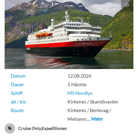
Datum
12.08.2026
Dauer
5 Nächte
Schiff
MS Nordlys
ab / bis
Kirkenes / Skandinavien
Route
Kirkenes / Berlevag /
Mehamn
… Mehr
Cruise Only,Expeditionen