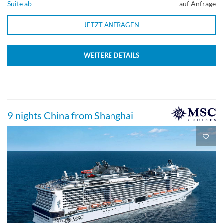
Suite ab
auf Anfrage
JETZT ANFRAGEN
WEITERE DETAILS
9 nights China from Shanghai