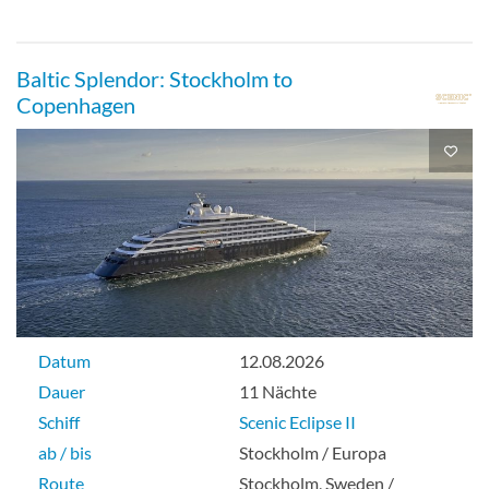
Aussenkabine
Baltic Splendor: Stockholm to
Copenhagen
Einzel mit frz. Balkon-[I]
Balkonkabine
Datum
12.08.2026
Dauer
11 Nächte
Schiff
Scenic Eclipse II
ab / bis
Stockholm / Europa
Route
Stockholm, Sweden /