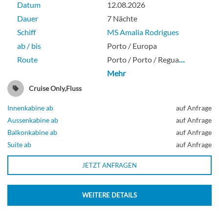
Datum
12.08.2026
Dauer
7 Nächte
Minisuite mit frz. Balkon-[F]
Schiff
MS Amalia Rodrigues
ab / bis
Porto / Europa
Route
Porto / Porto / Regua
…
Suite
Mehr
Cruise Only,Fluss
Innenkabine ab
auf Anfrage
Minisuite mit frz. Balkon-[G]
Aussenkabine ab
auf Anfrage
Balkonkabine ab
auf Anfrage
Suite ab
auf Anfrage
Suite
JETZT ANFRAGEN
WEITERE DETAILS
Einzel-[H]