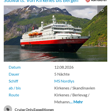
Südwärts: Von Kirkenes bis Bergen
Datum
12.08.2026
Dauer
5 Nächte
Schiff
MS Nordlys
ab / bis
Kirkenes / Skandinavien
Route
Kirkenes / Berlevag /
Mehamn
… Mehr
Cruise Only,Expeditionen