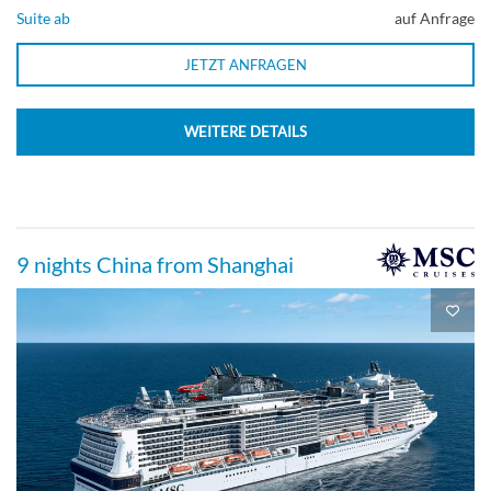
Suite ab
auf Anfrage
JETZT ANFRAGEN
WEITERE DETAILS
9 nights China from Shanghai