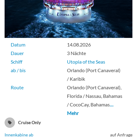
Datum
14.08.2026
Dauer
3 Nächte
Schiff
Utopia of the Seas
ab / bis
Orlando (Port Canaveral)
/ Karibik
Route
Orlando (Port Canaveral),
Florida / Nassau, Bahamas
/ CocoCay, Bahamas
…
Mehr
Cruise Only
Innenkabine ab
auf Anfrage