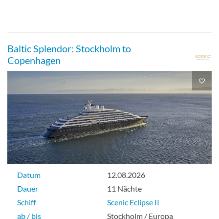
Junior-Suite außen-[J]
Baltic Splendor: Stockholm to
Copenhagen
Suite
Einzel außen-[K]
Aussenkabine
Datum
12.08.2026
Dauer
11 Nächte
Schiff
Scenic Eclipse II
ab / bis
Stockholm / Europa