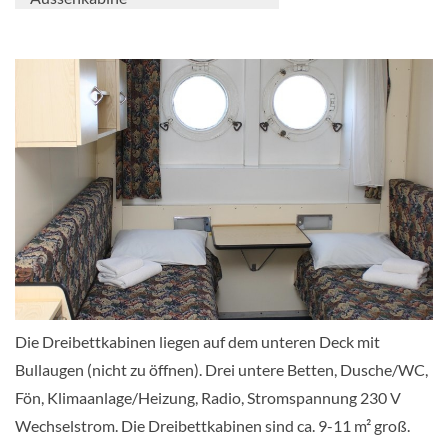
Zweibett außen-[C]
Aussenkabine
Zweibett außen-[D]
Die Dreibettkabinen liegen auf dem unteren Deck mit
Aussenkabine
Bullaugen (nicht zu öffnen). Drei untere Betten, Dusche/WC,
Fön, Klimaanlage/Heizung, Radio, Stromspannung 230 V
Wechselstrom. Die Dreibettkabinen sind ca. 9-11 m² groß.