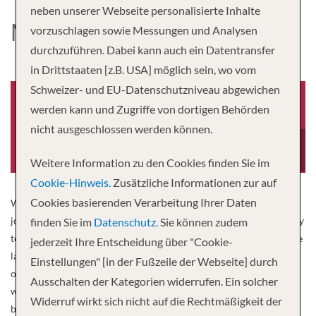
neben unserer Webseite personalisierte Inhalte
MS DNIEPER PRINCESS
vorzuschlagen sowie Messungen und Analysen
durchzuführen. Dabei kann auch ein Datentransfer
in Drittstaaten [z.B. USA] möglich sein, wo vom
Schweizer- und EU-Datenschutzniveau abgewichen
werden kann und Zugriffe von dortigen Behörden
nicht ausgeschlossen werden können.
Baujahr
Besatzung
-0001
100
Weitere Information zu den Cookies finden Sie im
Cookie-Hinweis.
Zusätzliche Informationen zur auf
Cookies basierenden Verarbeitung Ihrer Daten
We have selected MS Dnepr Princess for you for your comfortable
journey on the Ukrainian waterways. The ship was built in Germany
finden Sie im
Datenschutz.
Sie können zudem
together with a series of sister ships and is regularly renovated. The
jederzeit Ihre Entscheidung über "Cookie-
large sun deck and the all-round promenade invite you to relax and
Einstellungen" [in der Fußzeile der Webseite] durch
observe the beautiful river landscapes. The very friendly ship crew
Ausschalten der Kategorien widerrufen. Ein solcher
will do their best for you. Your ship is ideal for discovering the
Widerruf wirkt sich nicht auf die Rechtmäßigkeit der
beauties of Ukraine comfortably and comfortably. MS Dnepr