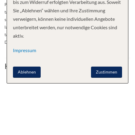
bis zum Widerruf erfolgten Verarbeitung aus. Soweit
Princess offers 5 passenger decks, 2 panorama restaurants (one
Sie „Ablehnen“ wählen und Ihre Zustimmung
table time), music lounge, viewing salon, bars, reception and mini
verweigern, können keine individuellen Angebote
shop. Furthermore, hairdresser, beauty salon, ironing room,
laundry service and ship’s doctor / ambulance. The sundeck has
unterbreitet werden, nur notwendige Cookies sind
tables, chairs and loungers, outdoor promenade. Welcome to MS
aktiv.
Dnepr Princess!
Impressum
Kabine
Ablehnen
Zustimmen