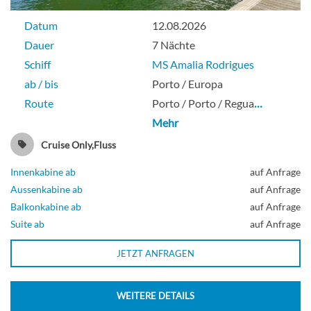
Aussenkabine
Datum
12.08.2026
Dauer
7 Nächte
Schiff
MS Amalia Rodrigues
ab / bis
Porto / Europa
Zweibett außen-[H]
Route
Porto / Porto / Regua
…
Mehr
Cruise Only,Fluss
Aussenkabine
Innenkabine ab
auf Anfrage
Aussenkabine ab
auf Anfrage
Balkonkabine ab
auf Anfrage
Zweibett außen-[I]
Suite ab
auf Anfrage
JETZT ANFRAGEN
Aussenkabine
WEITERE DETAILS