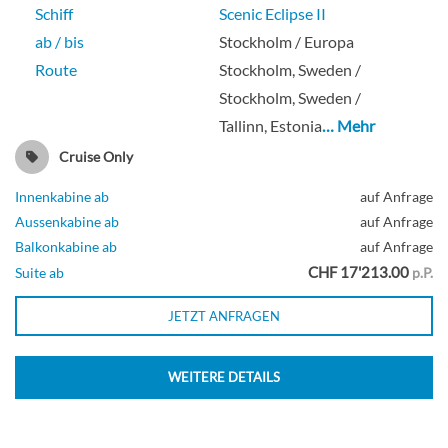
Einzelsuperior Oberdeck -[G1]
Schiff
Scenic Eclipse II
ab / bis
Stockholm / Europa
Route
Stockholm, Sweden /
Aussenkabine
Stockholm, Sweden /
Tallinn, Estonia
… Mehr
Cruise Only
Zweibett Junior-Suite Oberdeck -[GS2]
Innenkabine ab
auf Anfrage
Aussenkabine ab
auf Anfrage
Balkonkabine ab
auf Anfrage
CHF 17'213.00
Suite ab
p.P.
Suite
JETZT ANFRAGEN
Zweibett außen-[H]
WEITERE DETAILS