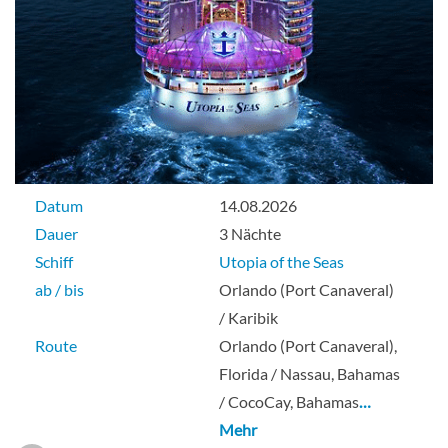
Datum
14.08.2026
Dauer
3 Nächte
Schiff
Utopia of the Seas
ab / bis
Orlando (Port Canaveral)
/ Karibik
Route
Orlando (Port Canaveral),
Florida / Nassau, Bahamas
/ CocoCay, Bahamas
…
Mehr