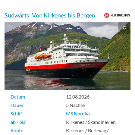
Aussenkabine
Südwärts: Von Kirkenes bis Bergen
Zweibett außen-[I]
Aussenkabine
Einzel außen-[J]
Datum
12.08.2026
Dauer
5 Nächte
Schiff
MS Nordlys
Aussenkabine
ab / bis
Kirkenes / Skandinavien
Route
Kirkenes / Berlevag /