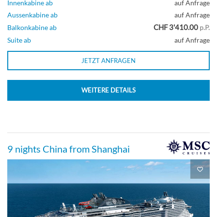
Innenkabine ab
auf Anfrage
Aussenkabine ab
auf Anfrage
CHF 3'410.00
Balkonkabine ab
p.P.
Suite ab
auf Anfrage
JETZT ANFRAGEN
WEITERE DETAILS
9 nights China from Shanghai