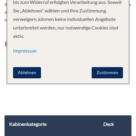
bis zum Widerruf erfolgten Verarbeitung aus. Soweit
Sorge tragen, daß Sie sich heimisch fühlen. Ihr Schiff ist optimal, um
Sie „Ablehnen“ wählen und Ihre Zustimmung
die Schönheiten der Ukraine bequem und komfortabel zu
verweigern, können keine individuellen Angebote
entdecken.
unterbreitet werden, nur notwendige Cookies sind
aktiv.
Kabine
Impressum
Ablehnen
Zustimmen
Kabinenkategorie
Deck