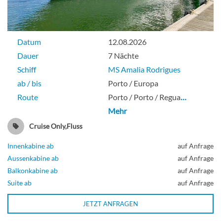
Aussenkabine
Datum
12.08.2026
Dauer
7 Nächte
Zweibett außen-[E]
Schiff
MS Amalia Rodrigues
ab / bis
Porto / Europa
Route
Porto / Porto / Regua
…
Aussenkabine
Mehr
Cruise Only,Fluss
Innenkabine ab
auf Anfrage
Zweibett außen-[F]
Aussenkabine ab
auf Anfrage
Balkonkabine ab
auf Anfrage
Suite ab
auf Anfrage
Aussenkabine
JETZT ANFRAGEN