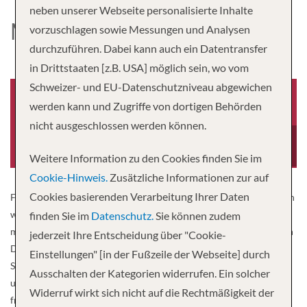
neben unserer Webseite personalisierte Inhalte
MS DNEPR
vorzuschlagen sowie Messungen und Analysen
durchzuführen. Dabei kann auch ein Datentransfer
in Drittstaaten [z.B. USA] möglich sein, wo vom
Schweizer- und EU-Datenschutzniveau abgewichen
werden kann und Zugriffe von dortigen Behörden
nicht ausgeschlossen werden können.
Baujahr
Besatzung
-0001
80
Weitere Information zu den Cookies finden Sie im
Cookie-Hinweis.
Zusätzliche Informationen zur auf
Cookies basierenden Verarbeitung Ihrer Daten
Für Ihre bequeme Reise auf den ukrainischen Wasserstraßen haben
wir MS Dnepr Star für Sie ausgewählt. Das Schiff wurde zusammen
finden Sie im
Datenschutz.
Sie können zudem
mit einer Serie von Schwesternschiffen zwischen 1983 und 1988 in
jederzeit Ihre Entscheidung über "Cookie-
Deutschland gebaut und wird regelmäßig renoviert. Das große
Einstellungen" [in der Fußzeile der Webseite] durch
Sonnendeck und die Rundum-Promenaden laden zum Entspannen
Ausschalten der Kategorien widerrufen. Ein solcher
und Beobachten der schönen Flusslandschaften ein. Die sehr
Widerruf wirkt sich nicht auf die Rechtmäßigkeit der
freundliche Schiffscrew ist um Ihr Wohl bemüht und wird dafür