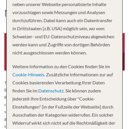
neben unserer Webseite personalisierte Inhalte
MS BLISNJAK
vorzuschlagen sowie Messungen und Analysen
durchzuführen. Dabei kann auch ein Datentransfer
in Drittstaaten [z.B. USA] möglich sein, wo vom
Schweizer- und EU-Datenschutzniveau abgewichen
werden kann und Zugriffe von dortigen Behörden
nicht ausgeschlossen werden können.
Baujahr
Besatzung
1953
43
Weitere Information zu den Cookies finden Sie im
Cookie-Hinweis.
Zusätzliche Informationen zur auf
Cookies basierenden Verarbeitung Ihrer Daten
The MS Blisnjak was built in Warnemünde in 1954 and christened
Balkhash. In December 1958 the ship was renamed Professor
finden Sie im
Datenschutz.
Sie können zudem
Blisnjak in honor of the project manager of the Volga-Don canal
jederzeit Ihre Entscheidung über "Cookie-
construction. Since 2008 the ship has been called „Blisnjak“. The
Einstellungen" [in der Fußzeile der Webseite] durch
ship, which was completely renovated in 2019, offers space for 43
Ausschalten der Kategorien widerrufen. Ein solcher
guests in 23 cabins and is currently the only comfortable cruise
Widerruf wirkt sich nicht auf die Rechtmäßigkeit der
ship that sails the Yenisei between Krasnoyarsk and Dudinka.