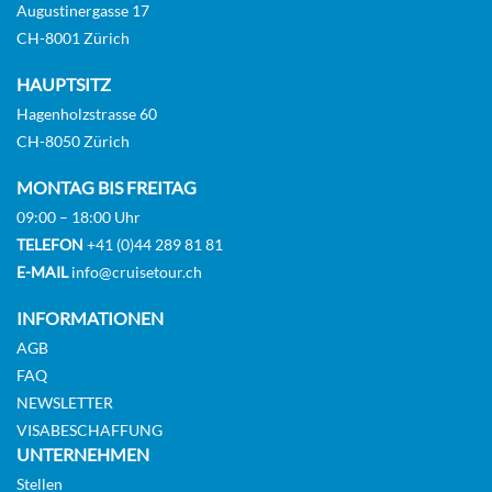
Augustinergasse 17
CH-8001 Zürich
Ober Deck
HAUPTSITZ
Aussenkabine
Hagenholzstrasse 60
CH-8050 Zürich
MONTAG BIS FREITAG
2-bed deluxe, main deck-[F]
09:00 – 18:00 Uhr
TELEFON
+41 (0)44 289 81 81
E-MAIL
info@cruisetour.ch
Haupt Deck
INFORMATIONEN
Aussenkabine
AGB
FAQ
NEWSLETTER
VISABESCHAFFUNG
UNTERNEHMEN
Stellen