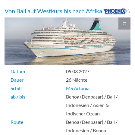
Von Bali auf Westkurs bis nach Afrika
2-Bett-Superior mit Balkon-[PG2]
Balkonkabine
2-Bett-Superior mit Balkon-[PS2]
Datum
09.03.2027
Dauer
26 Nächte
Schiff
MS Artania
Balkonkabine
ab / bis
Benoa (Denpasar) / Bali /
Indonesien / Asien &
Indischer Ozean
Route
Benoa (Denpasar) / Bali /
2-Bett-Superior PLUS mit Balkon-[Q+3]
Indonesien / Benoa