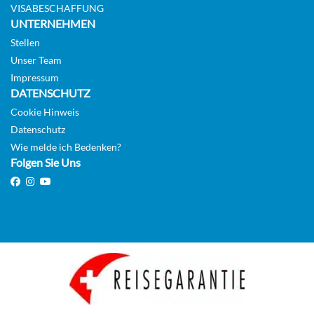
VISABESCHAFFUNG
UNTERNEHMEN
Stellen
2-Bett-Suite mit Balkon (Z)-[V4]
Unser Team
Impressum
DATENSCHUTZ
Suite
Cookie Hinweis
Datenschutz
Wie melde ich Bedenken?
Folgen Sie Uns
2-Bett-Royal-Suite (Z) mit Balkon-[W4]
Suite