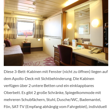
2-Bett außen-[H2]
Aussenkabine
2-Bett (1 ZB) (Sichtbehinderung)-[H3]
Diese 3-Bett-Kabinen mit Fenster (nicht zu öffnen) liegen auf
Aussenkabine
dem Apollo-Deck mit Sichtbehinderung. Die Kabinen
verfügen über 2 untere Betten und ein einklappbares
Oberbett. Es gibt 2 große Schränke, Spiegelkommode mit
2-Bett Glückskabine (Sichtbehinderung)
mehreren Schubfächern, Stuhl, Dusche/WC, Bademantel,
außen-[HI2]
Fön, SAT-TV (Empfang abhängig vom Fahrgebiet), individuell