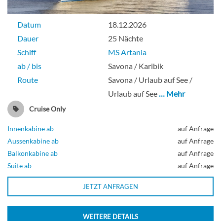
Datum
18.12.2026
Dauer
25 Nächte
2-Bett außen-[J2]
Schiff
MS Artania
ab / bis
Savona / Karibik
Route
Savona / Urlaub auf See /
Aussenkabine
Urlaub auf See
… Mehr
Cruise Only
Innenkabine ab
auf Anfrage
2-Bett außen-[K2]
Aussenkabine ab
auf Anfrage
Balkonkabine ab
auf Anfrage
Suite ab
auf Anfrage
Aussenkabine
JETZT ANFRAGEN
WEITERE DETAILS