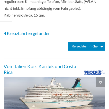
regulierbare Klimaanlage, Telefon, Minibar, Safe, (WLAN
nicht inkl., Empfang abhängig vom Fahrgebiet).
Kabinengröße ca. 15 qm.
Aussenkabine
4
Kreuzfahrten gefunden
2-Bett außen-[I2]
Aussenkabine
Von Italien Kurs Karibik und Costa
Rica
2-Bett zur Alleinbenutzung außen-[J1]
Aussenkabine