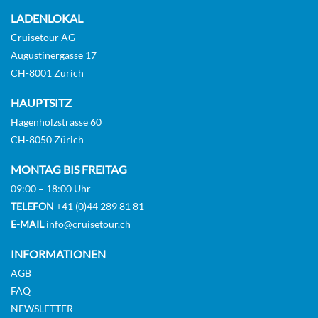
LADENLOKAL
Balkonkabine
Cruisetour AG
Augustinergasse 17
CH-8001 Zürich
2-Bett-Junior-Suite mit Balkon-[T3]
HAUPTSITZ
Hagenholzstrasse 60
CH-8050 Zürich
Suite
MONTAG BIS FREITAG
09:00 – 18:00 Uhr
TELEFON
+41 (0)44 289 81 81
E-MAIL
info@cruisetour.ch
2-Bett-Junior-Suite (Z) mit Balkon-[U4]
INFORMATIONEN
AGB
FAQ
Suite
NEWSLETTER