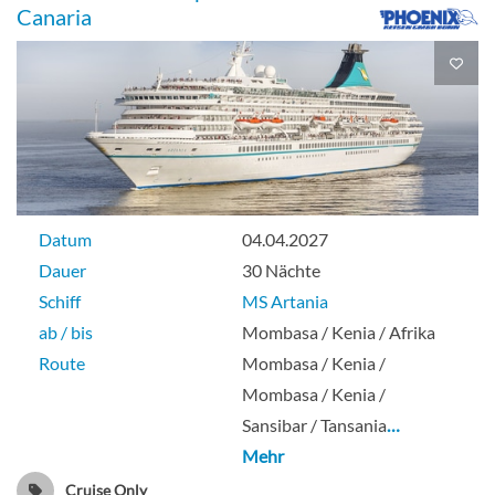
Balkonkabine
Canaria
2-Bett-Superior mit Balkon -[R2]
Balkonkabine
Datum
04.04.2027
Dauer
30 Nächte
Schiff
MS Artania
2-Bett-Junior-Suite mit Balkon-[S+2]
ab / bis
Mombasa / Kenia / Afrika
Route
Mombasa / Kenia /
Mombasa / Kenia /
Suite
Sansibar / Tansania
…
Mehr
Cruise Only