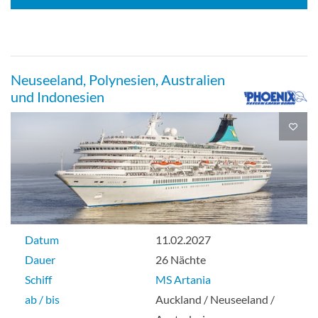
1-Bett außen-[L1]
Aussenkabine
Neuseeland, Polynesien, Australien
und Indonesien
2-Bett außen-[M2]
Aussenkabine
Datum
11.02.2027
Dauer
26 Nächte
2-Bett außen-[O2]
Schiff
MS Artania
ab / bis
Auckland / Neuseeland /