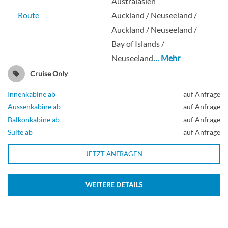
Australasien
Aussenkabine
Route
Auckland / Neuseeland /
Auckland / Neuseeland /
Bay of Islands /
Neuseeland
… Mehr
2-Bett (Z) außen-[O3]
Cruise Only
Innenkabine ab
auf Anfrage
Aussenkabine
Aussenkabine ab
auf Anfrage
Balkonkabine ab
auf Anfrage
Suite ab
auf Anfrage
JETZT ANFRAGEN
2-Bett-Superior mit Balkon-[P2]
WEITERE DETAILS
Balkonkabine