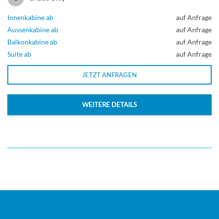
2-Bett-Junior-Suite mit Balkon-[S+S2]
Innenkabine ab
auf Anfrage
Aussenkabine ab
auf Anfrage
Balkonkabine ab
auf Anfrage
Suite ab
auf Anfrage
Suite
JETZT ANFRAGEN
2-Bett-Junior-Suite mit Balkon-[S2]
WEITERE DETAILS
Suite
2-Bett-Junior-Suite mit Balkon-[S3]