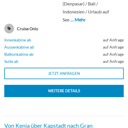
(Denpasar) / Bali /
Indonesien / Urlaub auf
Balkonkabine
See
… Mehr
Cruise Only
Innenkabine ab
auf Anfrage
2-Bett-Superior zur Alleinbenutzung mit
Aussenkabine ab
auf Anfrage
Balkon-[Q1]
Balkonkabine ab
auf Anfrage
Suite ab
auf Anfrage
JETZT ANFRAGEN
Balkonkabine
WEITERE DETAILS
2-Bett-Superior mit Balkon-[Q2]
Von Kenia über Kapstadt nach Gran