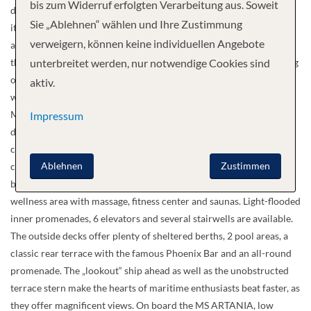
bis zum Widerruf erfolgten Verarbeitung aus. Soweit
dimensions of 44,500 GT, 231 m long and 29 m wide. Nevertheless,
Sie „Ablehnen“ wählen und Ihre Zustimmung
it is designed for only 1,200 passengers, all of whom are
verweigern, können keine individuellen Angebote
accommodated in outside cabins with panoramic windows or with
their own private balcony. The guest can expect a wonderful feeling
unterbreitet werden, nur notwendige Cookies sind
of space with plenty of space for individuality. Even when the ship
aktiv.
was being built, they showed an extremely future-oriented vision.
MS ARTANIA offers a variety of lounges and bars on 9 passenger
Impressum
decks, tasteful furnishings, a lobby open over two levels, 2 internet
corners, library, Jamaica room with card game tables, theater /
Ablehnen
Zustimmen
cinema, a show lounge, 2 restaurants of the same quality, a Lido
buffet -Restaurant with terrace, boutique, beauty salon and a SPA /
wellness area with massage, fitness center and saunas. Light-flooded
inner promenades, 6 elevators and several stairwells are available.
The outside decks offer plenty of sheltered berths, 2 pool areas, a
classic rear terrace with the famous Phoenix Bar and an all-round
promenade. The „lookout“ ship ahead as well as the unobstructed
terrace stern make the hearts of maritime enthusiasts beat faster, as
they offer magnificent views. On board the MS ARTANIA, low