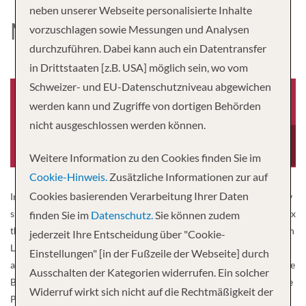
neben unserer Webseite personalisierte Inhalte
MS ARTANIA
vorzuschlagen sowie Messungen und Analysen
durchzuführen. Dabei kann auch ein Datentransfer
in Drittstaaten [z.B. USA] möglich sein, wo vom
Schweizer- und EU-Datenschutzniveau abgewichen
werden kann und Zugriffe von dortigen Behörden
nicht ausgeschlossen werden können.
Baujahr
Besatzung
2010
420
Weitere Information zu den Cookies finden Sie im
Cookie-Hinweis.
Zusätzliche Informationen zur auf
Cookies basierenden Verarbeitung Ihrer Daten
Inside was yesterday, Artania is today. In the style of modern luxury
ships, MS ARTANIA only offers outside cabins. However, at Phoenix
finden Sie im
Datenschutz.
Sie können zudem
there is the new travel experience at an affordable price. The Ocean
jederzeit Ihre Entscheidung über "Cookie-
Liner is traditionally timeless and at the same time cosmopolitan
Einstellungen" [in der Fußzeile der Webseite] durch
and innovative. The ship, which was built as a Royal Princess for the
Ausschalten der Kategorien widerrufen. Ein solcher
British market and named by Lady Diana, has been a member of the
Widerruf wirkt sich nicht auf die Rechtmäßigkeit der
Phoenix family since 2011. The ship is impressive with its