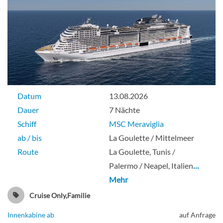
Datum
13.08.2026
Dauer
7 Nächte
Schiff
MSC Meraviglia
ab / bis
La Goulette / Mittelmeer
Route
La Goulette, Tunis /
Palermo / Neapel, Italien
…
Mehr
Cruise Only,Familie
Innenkabine ab
auf Anfrage