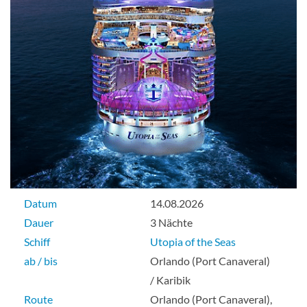
Datum
14.08.2026
Dauer
3 Nächte
Schiff
Utopia of the Seas
ab / bis
Orlando (Port Canaveral)
/ Karibik
Route
Orlando (Port Canaveral),