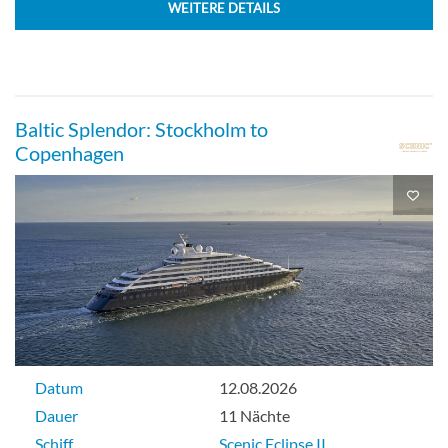
WEITERE DETAILS
Baltic Splendor: Stockholm to
Copenhagen
Datum
12.08.2026
Dauer
11 Nächte
Schiff
Scenic Eclipse II