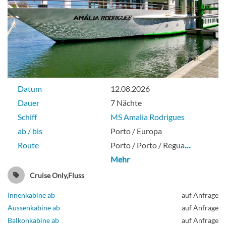
Zweibett Suite mit frz. Balkon-[F]
Saturn deck
Balkonkabine
Datum
12.08.2026
Dauer
7 Nächte
Schiff
MS Amalia Rodrigues
ab / bis
Porto / Europa
Zweibett Suite mit frz. Balkon-[G]
Route
Porto / Porto / Regua
…
Mehr
Oriondeck
Cruise Only,Fluss
Balkonkabine
Innenkabine ab
auf Anfrage
Aussenkabine ab
auf Anfrage
Balkonkabine ab
auf Anfrage