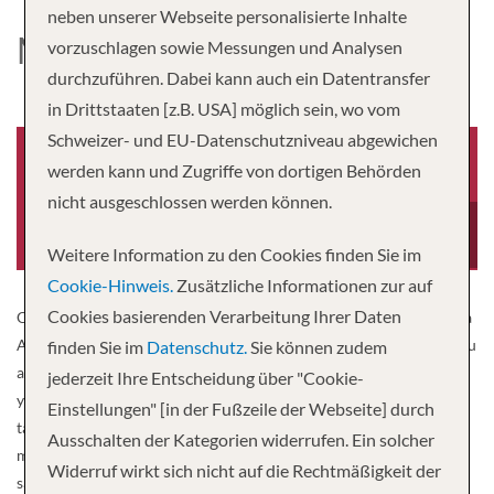
neben unserer Webseite personalisierte Inhalte
MS ANNIKA
vorzuschlagen sowie Messungen und Analysen
durchzuführen. Dabei kann auch ein Datentransfer
in Drittstaaten [z.B. USA] möglich sein, wo vom
Schweizer- und EU-Datenschutzniveau abgewichen
werden kann und Zugriffe von dortigen Behörden
nicht ausgeschlossen werden können.
Baujahr
Besatzung
-0001
40
Weitere Information zu den Cookies finden Sie im
Cookie-Hinweis.
Zusätzliche Informationen zur auf
Cookies basierenden Verarbeitung Ihrer Daten
Our luxurious river ship MS Annika of the shipping company Scylla
AG sets new standards in the premium class. The flagship offers you
finden Sie im
Datenschutz.
Sie können zudem
a tasteful and high-quality ambience in a luxurious style. Let
jederzeit Ihre Entscheidung über "Cookie-
yourself be pampered in our spacious restaurant (one time at a
Einstellungen" [in der Fußzeile der Webseite] durch
table) by the culinary highlights of sea chefs. The large cabins,
Ausschalten der Kategorien widerrufen. Ein solcher
mostly with French. Balcony, nothing is missing. Shower / toilet,
Widerruf wirkt sich nicht auf die Rechtmäßigkeit der
satellite TV with flat screen, radio, telephone, safe, hairdryer, WiFi