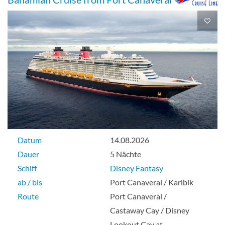
Datum
14.08.2026
Dauer
5 Nächte
Schiff
Disney Fantasy
ab / bis
Port Canaveral / Karibik
Route
Port Canaveral /
Castaway Cay / Disney
Lookout Cay at