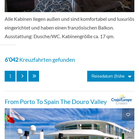
Alle Kabinen liegen außen und sind komfortabel und luxuriös
Zweibett mit frz. Balkon-[D]
eingerichtet und haben einen französischen Balkon.
Ausstattung: Dusche/WC. Kabinengröße ca. 17 qm.
Saturn deck
Balkonkabine
6'042
Kreuzfahrten gefunden
1
Zweibett mit frz. Balkon-[E]
From Porto To Spain The Douro Valley
Oriondeck
Balkonkabine