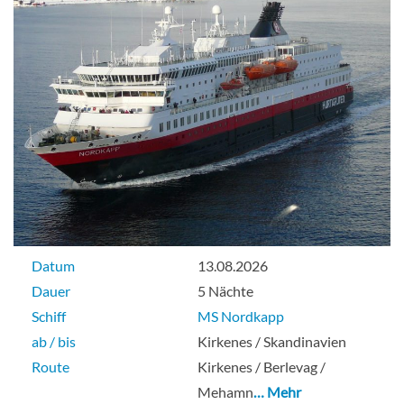
Datum
13.08.2026
Dauer
5 Nächte
Schiff
MS Nordkapp
ab / bis
Kirkenes / Skandinavien
Route
Kirkenes / Berlevag /
Mehamn
… Mehr