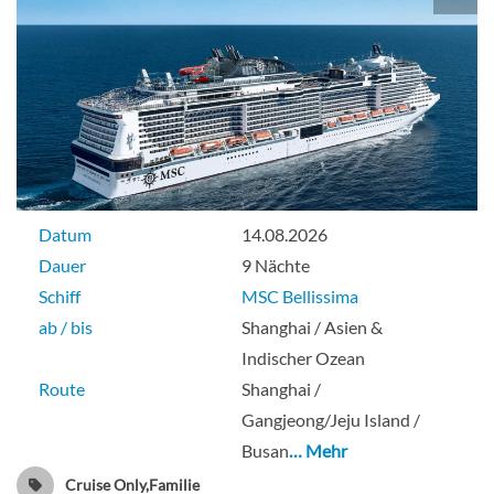
Datum
14.08.2026
Dauer
9 Nächte
Schiff
MSC Bellissima
ab / bis
Shanghai / Asien &
Indischer Ozean
Route
Shanghai /
Gangjeong/Jeju Island /
Busan
… Mehr
Cruise Only,Familie